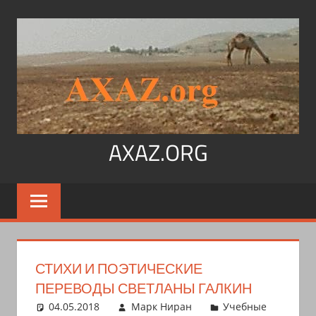
Перейти
к
содержимому
AXAZ.ORG
Арабский
язык,
иврит,
арамейский.
Учитесь
СТИХИ И ПОЭТИЧЕСКИЕ
читать
ПЕРЕВОДЫ СВЕТЛАНЫ ГАЛКИН
на
04.05.2018
Марк Ниран
Учебные
арабском,