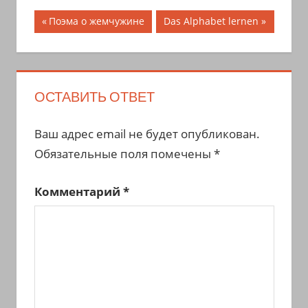
Навигация
Предыдущая
Следующая
Поэма о жемчужине
Das Alphabet lernen
запись;
запись:
по
записям
ОСТАВИТЬ ОТВЕТ
Ваш адрес email не будет опубликован.
Обязательные поля помечены
*
Комментарий
*