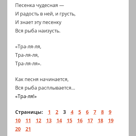
Песенка чудесная —
И радость в ней, и грусть,
И знает эту песенку
Вся рыба наизусть.
«Тра-ля-ля,
Тра-ля-ля,
Тра-ля-ля».
Как песня начинается,
Вся рыба расплывается…
«Тра-ля!»
Страницы:
1
2
3
4
5
6
7
8
9
10
11
12
13
14
15
16
17
18
19
20
21