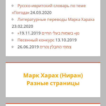
Русско-ивритский словарь по теме
«Погода»
24.03.2020
Литературные переводы Марка Хараха
23.02.2020
19.11.2019
«נון» בשמות בעלי החיים
Песенный конкурс
13.10.2019
26.06.2019
צִמחֵי הַתבָלִין וְהַרִיחַ
Марк Харах (Ниран)
Разные страницы