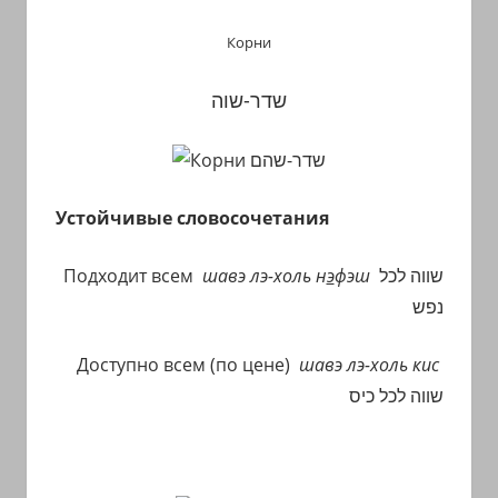
Корни
שדר-שוה
Устойчивые словосочетания
Подходит всем
шавэ лэ-холь н
э
фэш
שווה לכל
נפש
Доступно всем (по цене)
шавэ лэ-холь кис
שווה לכל כיס