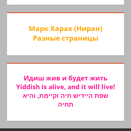
Марк Харах (Ниран)
Разные страницы
Идиш жив и будет жить
Yiddish is alive, and it will live!
שפת היידיש חיה וקיימת, והיא
תחיה