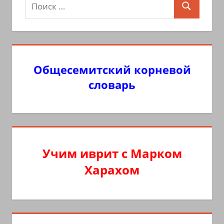
Поиск
Поиск
для:
Общесемитский корневой
словарь
Учим иврит с Марком
Харахом