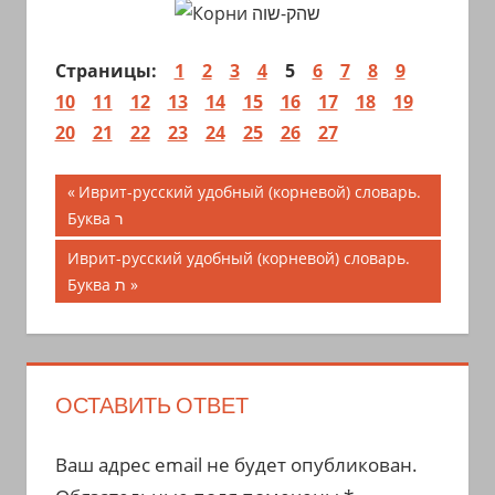
Страницы:
1
2
3
4
5
6
7
8
9
10
11
12
13
14
15
16
17
18
19
20
21
22
23
24
25
26
27
Навигация
Предыдущая
Иврит-русский удобный (корневой) словарь.
запись;
Буква ר
по
Следующая
Иврит-русский удобный (корневой) словарь.
записям
запись:
Буква ת
ОСТАВИТЬ ОТВЕТ
Ваш адрес email не будет опубликован.