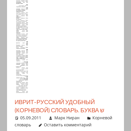
иврите
и
арамейском.
Поговорки
и
пословицы
с
транскрипцией
на
арабском,
иврите
и
арамейском.
ИВРИТ-РУССКИЙ УДОБНЫЙ
Кулинарные
(КОРНЕВОЙ) СЛОВАРЬ. БУКВА ש
рецепты
05.09.2011
Марк Ниран
Корневой
и
словарь
Оставить комментарий
новости