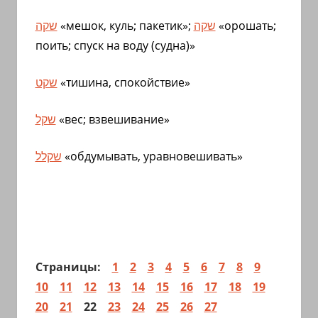
שקה
«мешок, куль; пакетик»;
שקה
«орошать;
поить; спуск на воду (судна)»
שקט
«тишина, спокойствие»
שקל
«вес; взвешивание»
שקלל
«обдумывать, уравновешивать»
Страницы:
1
2
3
4
5
6
7
8
9
10
11
12
13
14
15
16
17
18
19
20
21
22
23
24
25
26
27