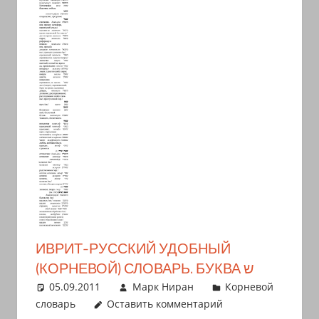
иврите
и
арамейском.
Поговорки
и
пословицы
с
транскрипцией
на
арабском,
иврите
и
арамейском.
ИВРИТ-РУССКИЙ УДОБНЫЙ
Кулинарные
(КОРНЕВОЙ) СЛОВАРЬ. БУКВА ש
рецепты
05.09.2011
Марк Ниран
Корневой
и
словарь
Оставить комментарий
новости