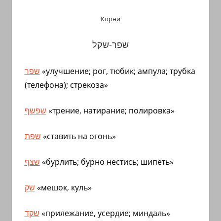
Корни
שפר-שקל
שפר
«улучшение; рог, тюбик; ампула; трубка
(телефона); стрекоза»
שפשף
«трение, натирание; полировка»
שפת
«ставить на огонь»
שצף
«бурлить; бурно нестись; шипеть»
שק
«мешок, куль»
שקד
«прилежание, усердие; миндаль»