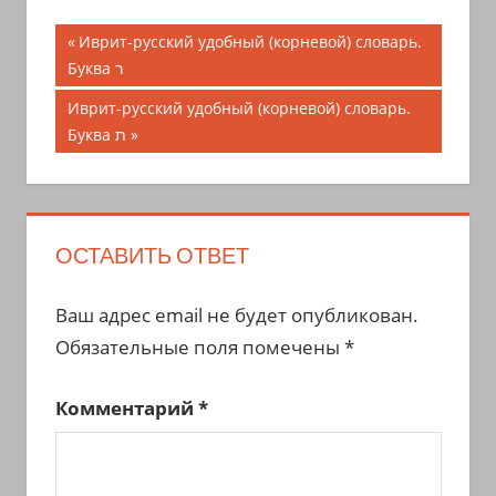
Навигация
Предыдущая
Иврит-русский удобный (корневой) словарь.
запись;
Буква ר
по
Следующая
Иврит-русский удобный (корневой) словарь.
записям
запись:
Буква ת
ОСТАВИТЬ ОТВЕТ
Ваш адрес email не будет опубликован.
Обязательные поля помечены
*
Комментарий
*