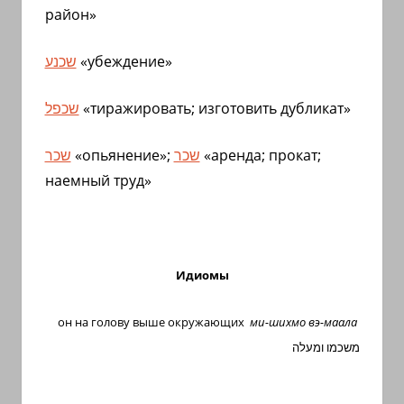
район»
שכנע
«убеждение»
שכפל
«тиражировать; изготовить дубликат»
שכר
«опьянение»;
שכר
«аренда; прокат;
наемный труд»
Идиомы
он на голову выше окружающих
ми-шихмо вэ-маала
משכמו ומעלה