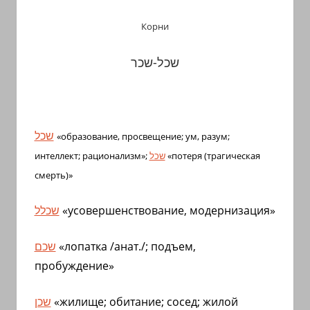
Корни
שכל-שכר
שכל
«образование, просвещение; ум, разум;
интеллект; рационализм»;
שכל
«потеря (трагическая
смерть)»
שכלל
«усовершенствование, модернизация»
שכם
«лопатка /анат./; подъем,
пробуждение»
שכן
«жилище; обитание; сосед; жилой