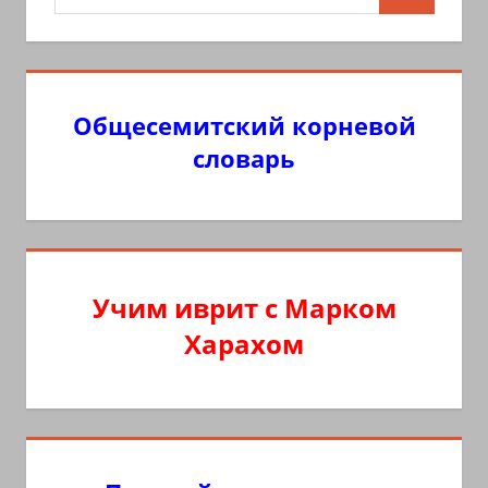
Поиск
для:
Общесемитский корневой
словарь
Учим иврит с Марком
Харахом