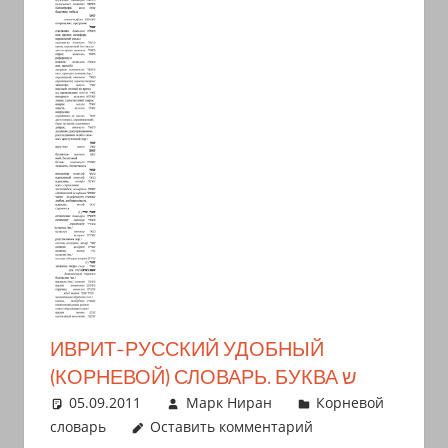
иврите
и
арамейском.
Поговорки
и
пословицы
с
транскрипцией
на
арабском,
иврите
и
арамейском.
ИВРИТ-РУССКИЙ УДОБНЫЙ
Кулинарные
(КОРНЕВОЙ) СЛОВАРЬ. БУКВА ש
рецепты
05.09.2011
Марк Ниран
Корневой
и
словарь
Оставить комментарий
новости