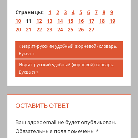
Страницы:
1
2
3
4
5
6
7
8
9
10
11
12
13
14
15
16
17
18
19
20
21
22
23
24
25
26
27
Навигация
Предыдущая
Иврит-русский удобный (корневой) словарь.
запись;
Буква ר
по
Следующая
Иврит-русский удобный (корневой) словарь.
записям
запись:
Буква ת
ОСТАВИТЬ ОТВЕТ
Ваш адрес email не будет опубликован.
Обязательные поля помечены
*