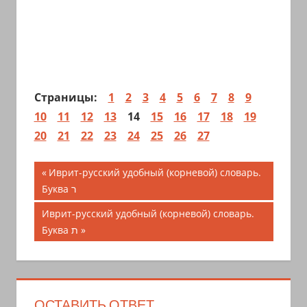
Страницы:
1
2
3
4
5
6
7
8
9
10
11
12
13
14
15
16
17
18
19
20
21
22
23
24
25
26
27
Навигация
Предыдущая
Иврит-русский удобный (корневой) словарь.
запись;
Буква ר
по
Следующая
Иврит-русский удобный (корневой) словарь.
записям
запись:
Буква ת
ОСТАВИТЬ ОТВЕТ