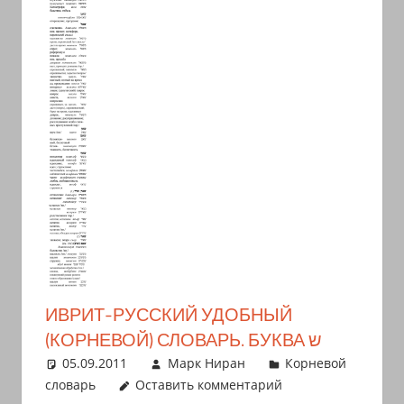
иврите
и
арамейском.
Поговорки
и
пословицы
с
транскрипцией
на
арабском,
иврите
и
арамейском.
ИВРИТ-РУССКИЙ УДОБНЫЙ
Кулинарные
(КОРНЕВОЙ) СЛОВАРЬ. БУКВА ש
рецепты
05.09.2011
Марк Ниран
Корневой
и
словарь
Оставить комментарий
новости