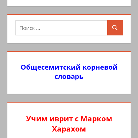
Поиск
Поиск
для:
Общесемитский корневой
словарь
Учим иврит с Марком
Харахом