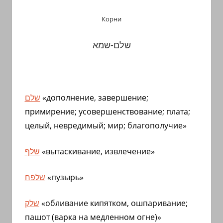
Корни
שלם-שמא
שלם
«дополнение, завершение;
примирение; усовершенствование; плата;
целый, невредимый; мир; благополучие»
שלף
«вытаскивание, извлечение»
שלפח
«пузырь»
שלק
«обливание кипятком, ошпаривание;
пашот (варка на медленном огне)»