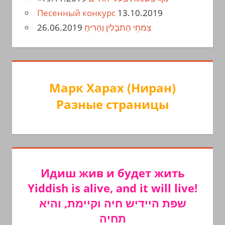
Песенный конкурс
13.10.2019
26.06.2019
צִמחֵי הַתבָלִין וְהַרִיחַ
Марк Харах (Ниран)
Разные страницы
Идиш жив и будет жить
Yiddish is alive, and it will live!
שפת היידיש חיה וקיימת, והיא
תחיה