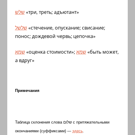
שלש
«три, треть; адъютант»
שלשל
«стечение, опускание; свисание;
понос; дождевой червь; цепочка»
שמא
«оценка стоимости»;
שמא
«быть может,
а вдруг»
Примечания
Таблица склонения слова שלום с притяжательными
окончаниями (суффиксами) —
здесь
.