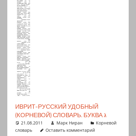
иврите
и
арамейском.
Поговорки
и
пословицы
с
транскрипцией
на
арабском,
иврите
и
арамейском.
ИВРИТ-РУССКИЙ УДОБНЫЙ
Кулинарные
(КОРНЕВОЙ) СЛОВАРЬ. БУКВА ג
рецепты
21.08.2011
Марк Ниран
Корневой
и
словарь
Оставить комментарий
новости