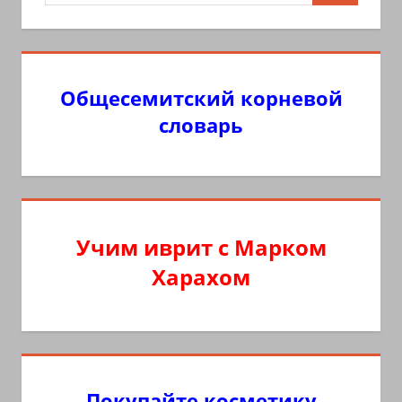
Общесемитский корневой
словарь
Учим иврит с Марком
Харахом
Покупайте косметику