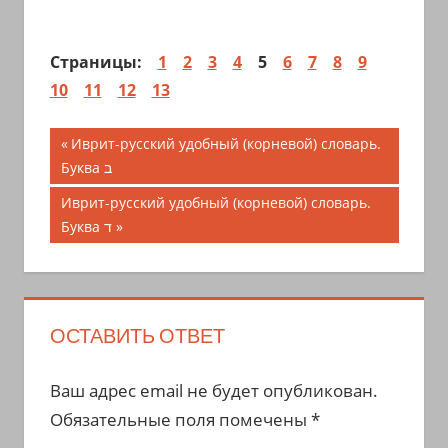
Страницы:
1
2
3
4
5
6
7
8
9
10
11
12
13
Навигация
Предыдущая
Иврит-русский удобный (корневой) словарь.
запись;
Буква ב
по
Следующая
Иврит-русский удобный (корневой) словарь.
записям
запись:
Буква ד
ОСТАВИТЬ ОТВЕТ
Ваш адрес email не будет опубликован.
Обязательные поля помечены
*