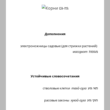
Дополнения
электроножницы садовые (для стрижки растений)
магз
э
мэт
מגזמת
Устойчивые словосочетания
стволовые клетки
таэй-г
э
за
תאי גזע
расовые законы
хукэй-г
э
за
חוקי גזע