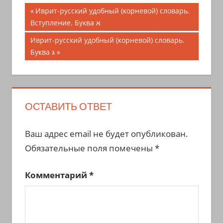
Навигация
Предыдущая
Иврит-русский удобный (корневой) словарь.
запись;
Вступление. Буква א
по
Следующая
Иврит-русский удобный (корневой) словарь.
записям
запись:
Буква ג
ОСТАВИТЬ ОТВЕТ
Ваш адрес email не будет опубликован.
Обязательные поля помечены
*
Комментарий
*