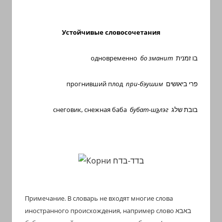
Устойчивые словосочетания
одновременно
бо зманит
בו זמנית
прогнивший плод
при-бэушим
פרי ביאושים
снеговик, снежная баба
бубат-ш
э
лэг
בובת שלג
Примечание. В словарь не входят многие слова
иностранного происхождения, например слово
באבא