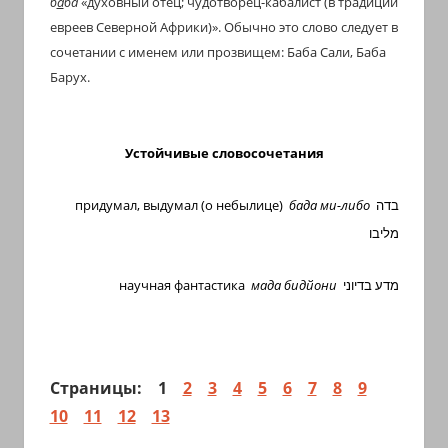
б
а
ба
«духовный отец; чудотворец-кабалист (в традиции
евреев Северной Африки)». Обычно это слово следует в
сочетании с именем или прозвищем: Баба Сали, Баба
Барух.
Устойчивые словосочетания
придумал, выдумал (о небылице)
бада ми-либо
בדה
מליבו
научная фантастика
мада бидйони
מדע בדיוני
Страницы:
1
2
3
4
5
6
7
8
9
10
11
12
13