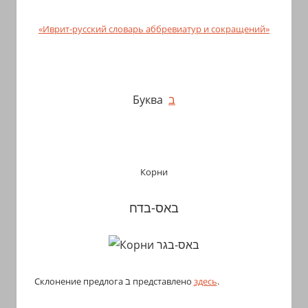
«Иврит-русский словарь аббревиатур и сокращений»
Буква
ב
Корни
באס-בדח
Склонение предлога ב представлено
здесь
.