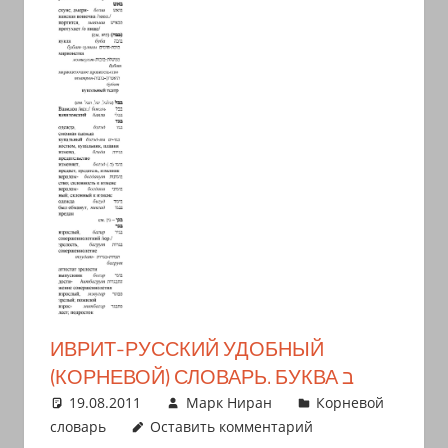
иврите
и
арамейском.
Поговорки
и
пословицы
с
транскрипцией
на
арабском,
иврите
и
арамейском.
ИВРИТ-РУССКИЙ УДОБНЫЙ
Кулинарные
(КОРНЕВОЙ) СЛОВАРЬ. БУКВА ב
рецепты
19.08.2011
Марк Ниран
Корневой
и
словарь
Оставить комментарий
новости