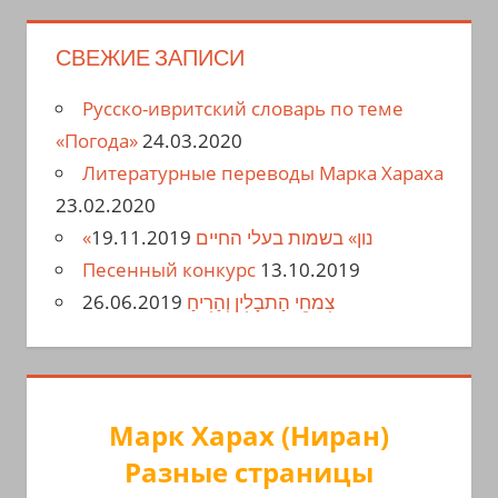
СВЕЖИЕ ЗАПИСИ
Русско-ивритский словарь по теме
«Погода»
24.03.2020
Литературные переводы Марка Хараха
23.02.2020
19.11.2019
«נון» בשמות בעלי החיים
Песенный конкурс
13.10.2019
26.06.2019
צִמחֵי הַתבָלִין וְהַרִיחַ
Марк Харах (Ниран)
Разные страницы