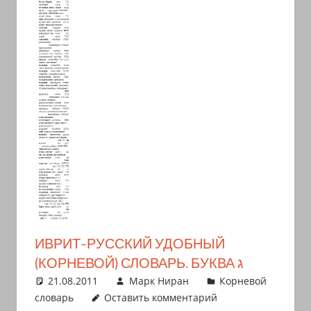
иврите
и
арамейском.
Поговорки
и
пословицы
с
транскрипцией
на
арабском,
иврите
и
арамейском.
ИВРИТ-РУССКИЙ УДОБНЫЙ
Кулинарные
(КОРНЕВОЙ) СЛОВАРЬ. БУКВА ג
рецепты
21.08.2011
Марк Ниран
Корневой
и
словарь
Оставить комментарий
новости