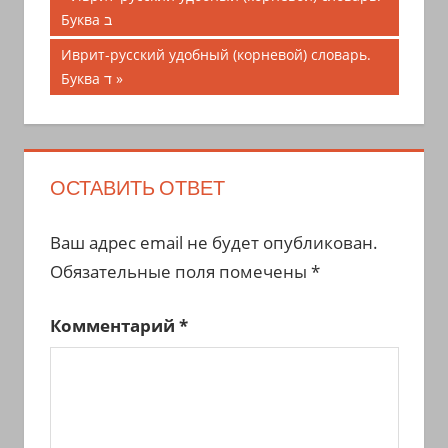
запись;
Буква ב
по
Следующая
Иврит-русский удобный (корневой) словарь.
записям
запись:
Буква ד
ОСТАВИТЬ ОТВЕТ
Ваш адрес email не будет опубликован.
Обязательные поля помечены
*
Комментарий
*