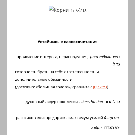
Устойчивые словосочетания
проявление интереса, неравнодушия,
рош гадоль
ראש
גדול
готовность брать на себя ответственность и
дополнительные обязанности
(дословно: «большая голова»; сравните с
ראש קטן
)
духовный лидер поколения
гдоль
h
а-дор
גדול הדור
распсиховался; предпринял максимум усилий
йяца ми-
гэдро
יצא מגדרו