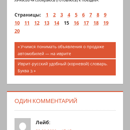
Страницы:
1
2
3
4
5
6
7
8
9
10
11
12
13
14
15
16
17
18
19
20
Навигация
Предыдущая
Учимся понимать объявления о продаже
запись;
автомобилей — на иврите
по
Следующая
Иврит-русский удобный (корневой) словарь.
записям
запись:
Буква ב
ОДИН КОММЕНТАРИЙ
Лейб
: