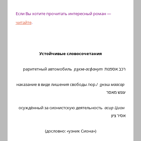
Если Вы хотите прочитать интересный роман —
читайте
.
Устойчивые словосочетания
раритетный автомобиль
р
э
хэв-асфанут
רכב אספנות
наказание в виде лишения свободы /юр./
о
нэш маасар
עונש מאסר
осуждённый за сионистскую деятельность
асир Цион
אסיר ציון
(дословно: «узник Сиона»)