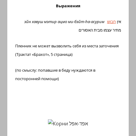
Выражения
эйн хавуш мэтир ацмо ми-бэйт-hа-асурим
חבוש
אין
מתיר עצמו מבית האסורים
Пленник не может вызволить себя из места заточения
(Трактат «Брахот», 5 страница)
(по смыслу: попавшие в беду нуждаются в
посторонней помощи)