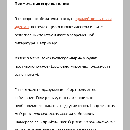
Примечания и дополнения
В словарь не обязательно входят
арамейские слова и
идиомы
, встречающиеся в классическом иврите,
религиозных текстах и даже в современной
литературе. Например:
אפכא מסתברא
и
фха мист
а
бра
«верным будет
противоположное» (дословно: «противоположность
выясняется»);
Глагол נאסף подразумевает сбор предметов,
собирание. Если речь идет о намерении, то
необходимо использовать другие слова. Например: אני
מתכוון לבוא
ани миткавэн лаво
«я собираюсь
(намереваюсь) прийти», אני מתכונן לנסיעה
ани митконэн
лэ-нэсиа
«я собираюсь (готовлюсь) к поездке».