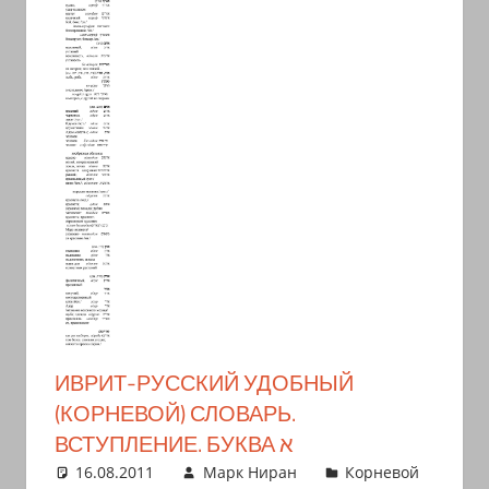
иврите
и
арамейском.
Поговорки
и
пословицы
с
транскрипцией
на
арабском,
иврите
и
арамейском.
ИВРИТ-РУССКИЙ УДОБНЫЙ
Кулинарные
(КОРНЕВОЙ) СЛОВАРЬ.
рецепты
ВСТУПЛЕНИЕ. БУКВА א
и
новости
16.08.2011
Марк Ниран
Корневой