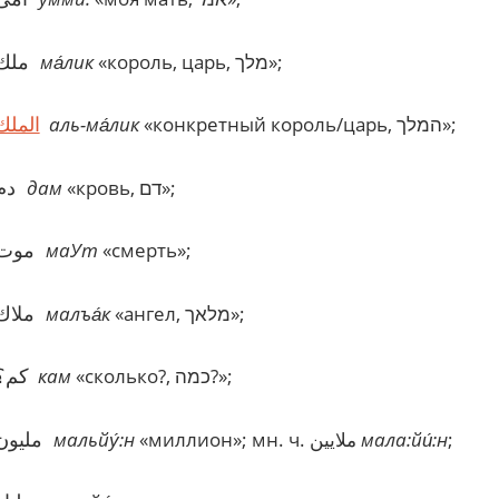
ملك
ма́лик
«король, царь, מלך»;
الملك
аль-ма́лик
«конкретный король/царь, המלך»;
دم
дам
«кровь, דם»;
موت
маУт
«смерть»;
ملاك
малъа́к
«ангел, מלאך»;
كم؟
кам
«сколько?, כמה?»;
مليون
мальйу́:н
«миллион»; мн. ч. ملايين
мала:йи́:н
;