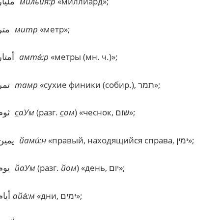
مليار
мильйя
:р
«миллиард»;
متر
митр
«метр»;
أمتار
амта
:р
«метры (мн. ч.)»;
تمر
тамр
«сухие финики (собир.), תמר»;
ثوم
с
аУм
(разг.
с
ом
)
«чеснок, שום»;
يمين
йами́:н
«правый, находящийся справа, ימין»;
يوم
йаУм
(разг.
йом
)
«день, יום»;
أيام
айа
:м
«дни, ימים»;