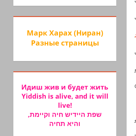
Марк Харах (Ниран)
Разные страницы
Идиш жив и будет жить
Yiddish is alive, and it will
live!
שפת היידיש חיה וקיימת,
והיא תחיה