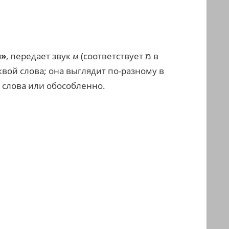
– م «мим»
, передает звук
м
(соответствует מ в
квой слова; она выглядит по-разному в
 слова или обособленно.