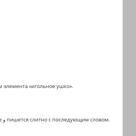
 элемента «игольное ушко».
чае
пишется слитно с последующим словом.
و