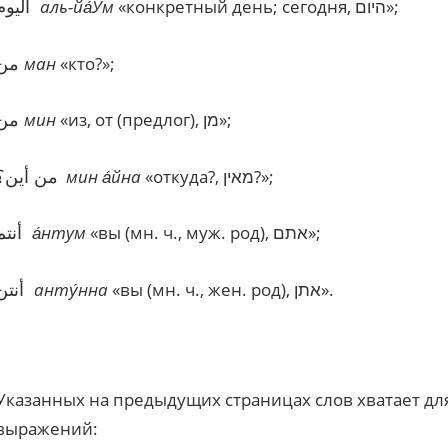
أليوم
аль-йа
Ум
«конкретный день; сегодня, היום»;
من
ман
«кто?»;
من
мин
«из, от (предлог), מן»;
من أين؟
мин а
йна
«откуда?, מאין?»;
أنتم
а
нтум
«вы (мн. ч., муж. род), אתם»;
أنتن
анту
нна
«вы (мн. ч., жен. род), אתן».
Указанных на предыдущих страницах слов хватает д
выражений: