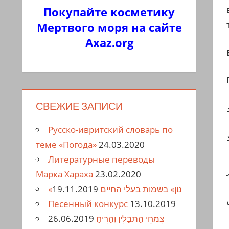
Покупайте косметику
Мертвого моря на сайте
Axaz.org
СВЕЖИЕ ЗАПИСИ
Русско-ивритский словарь по
теме «Погода»
24.03.2020
Литературные переводы
Марка Хараха
23.02.2020
19.11.2019
«נון» בשמות בעלי החיים
Песенный конкурс
13.10.2019
26.06.2019
צִמחֵי הַתבָלִין וְהַרִיחַ