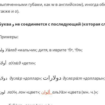
выпяченными губами, как w в английском), иногда о
также и
о
).
Буква
не соединяется с последующей (которая сл
و
Примеры:
ولد
Уа
лад
«мальчик; дитя, в иврите ולד ,ילד»;
أولاد
аУла
:д
«дети»;
دولارات
دولار
ду:ла
:р
«доллар»;
ду:ла:ра
:т
«доллары»;
ألوان
لون
лаУн, лон
«цвет»;
альУа
́:
н
«цвета (мн. ч.)»;