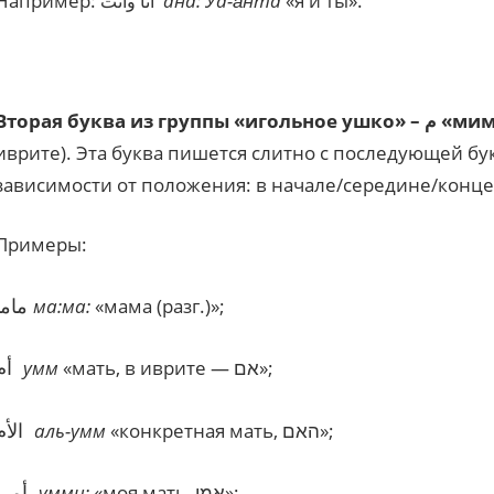
Например:
ана: Уа-а́нта
«я и ты».
أنا وأنت
Вторая буква из группы «игольное ушко» 
иврите). Эта буква пишется слитно с последующей бу
зависимости от положения: в начале/середине/конце
Примеры:
ماما
ма:ма:
«мама (разг.)»;
أم
умм
«мать, в иврите — אם»;
الأم
аль-умм
«конкретная мать, האם»;
أمى
умми:
«моя мать, אמי»;