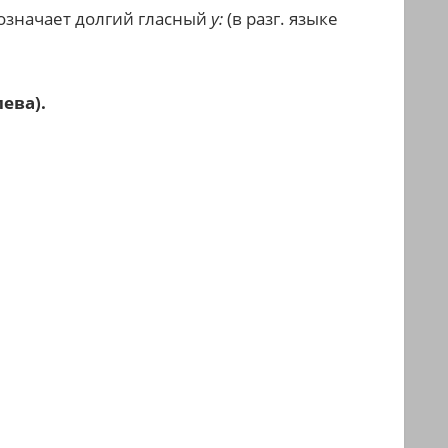
бозначает долгий гласный
у:
(в разг. языке
ева).