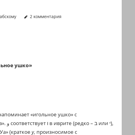
абскому
2 комментария
льное ушко»
напоминает «игольное ушко» с
а».
соответствует ו в иврите (редко – ב или י),
و
Уа» (краткое
у,
произносимое с