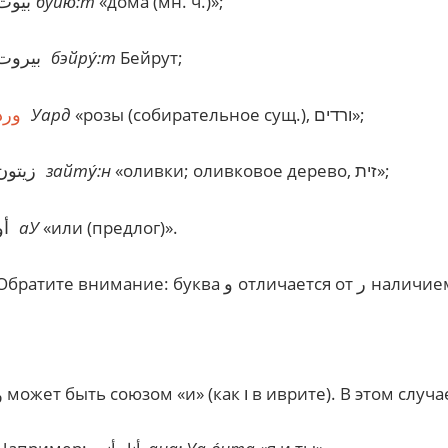
بيوت
буйю
́:
т
«дома (мн. ч.)»;
بيروت
бэйру
:
т
Бейрут;
ورد
Уард
«розы (собирательное сущ.), ורדים»;
زيتون
зайту
:
н
«оливки; оливковое дерево, זית»;
أو
аУ
«или (предлог)».
ر
و
Обратите внимание: буква
отличается от
наличием
может быть союзом «и» (как ו в иврите). В этом слу
و