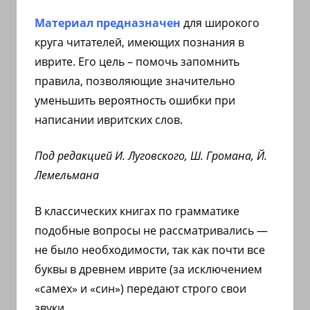
иврите
Материал предназначен
для широкого
и
круга читателей, имеющих познания в
арамейском.
иврите. Его цель – помочь запомнить
Поговорки
правила, позволяющие значительно
и
уменьшить вероятность ошибки при
пословицы
с
написании ивритских слов.
транскрипцией
на
Под редакцией И. Луговского, Ш. Громана, Й.
арабском,
Лемельмана
иврите
и
В классических книгах по грамматике
арамейском.
подобные вопросы не рассматривались —
Кулинарные
не было необходимости, так как почти все
рецепты
буквы в древнем иврите (за исключением
и
«самех» и «син») передают строго свои
новости
звуки.