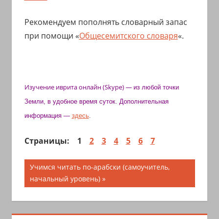
Рекомендуем пополнять словарный запас
при помощи «
Общесемитского словаря
«.
Изучение иврита
онлайн (Skype)
—
из любой точки
Земли, в удобное время суток. Дополнительная
информация —
здесь
.
Страницы:
1
2
3
4
5
6
7
Навигация
Следующая
Учимся читать по-арабски (самоучитель,
запись:
начальный уровень)
по
записям