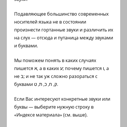
с
переводом
Подавляющее большинство современных
на
носителей языка не в состоянии
арабский
произнести гортанные звуки и различить их
и
на слух — отсюда и путаница между звуками
иврит
и буквами.
Мы поможем понять в каких случаях
пишется א, а в каких ע; почему пишется ו, а
не ב; и не так уж сложно разораться с
буквами ק, ח, כ, ת, ט.
Если Вас интересуют конкретные звуки или
буквы — выберите нужную строку в
«Индексе материала» (см. выше).