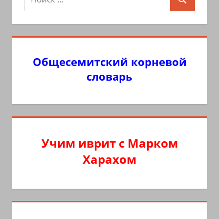
Поиск
для:
Общесемитский корневой
словарь
Учим иврит с Марком
Харахом