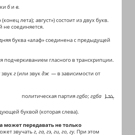
уки
б
и
в.
конец лета); август») состоит из двух букв.
 не соединяется.
едняя буква «алаф» соединена с предыдущей
я подчеркиванием гласного в транскрипции.
 звук
г
(или звук
дж ­ —
в зависимости от
политическая партия
г
а
бо
;
г
а
ба
ܓܒܐ
дующей буквой (которая слева)
.
а может передавать не только
ожет звучать
г, га, гэ, ги, го, гу.
При этом