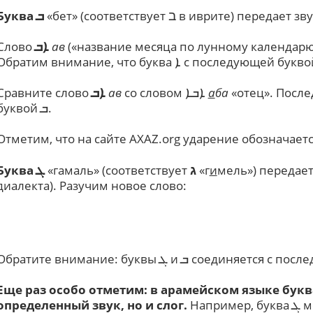
ב
Буква
«бет» (соответствует
в иврите) передает зв
ܒ
Слово
ав
(«название месяца по лунному календарю (
ܐܒ
Обратим внимание, что буква
с последующей буквой
ܐ
Сравните слово
ав
со словом
а
ба
«отец». Посл
ܐܒܐ
ܐܒ
буквой
.
ܒ
Отметим, что на сайте
AXAZ
.
org
ударение обозначаетс
ג
Буква
«гамаль» (соответствует
«г
и
мель») передает
ܓ
диалекта). Разучим новое слово:
Обратите внимание: буквы
и
соединяется с после
ܒ
ܓ
Еще раз особо отметим: в арамейском языке букв
определенный звук, но и слог.
Например, буква
м
ܓ