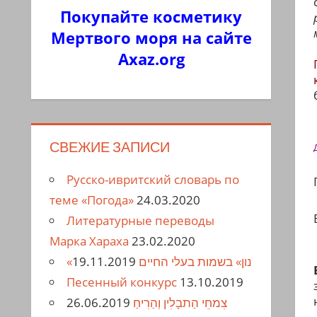
Покупайте косметику
Мертвого моря на сайте
Axaz.org
СВЕЖИЕ ЗАПИСИ
Русско-ивритский словарь по
теме «Погода»
24.03.2020
Литературные переводы
Марка Хараха
23.02.2020
19.11.2019
«נון» בשמות בעלי החיים
Песенный конкурс
13.10.2019
26.06.2019
צִמחֵי הַתבָלִין וְהַרִיחַ