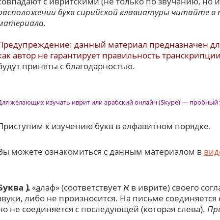
совпадают с ивритскими (не только по звучанию, но 
расположении букв сирийской клавиатуры читайте в 
материала.
Предупреждение: данный материал предназначен для и
как автор не гарантирует правильность транскрипци
будут приняты с благодарностью.
Для желающих изучать иврит
или арабский онлайн (Skype)
— пробный 
Приступим к изучению букв в алфавитном порядке
.
Вы можете ознакомиться с данным материалом в
вид
א
Буква
«
а
лаф» (соответствует
в иврите) своего сог
ܐ
звуки, либо не произносится. На письме соединяется 
но не соединяется с последующей (которая слева).
Пр