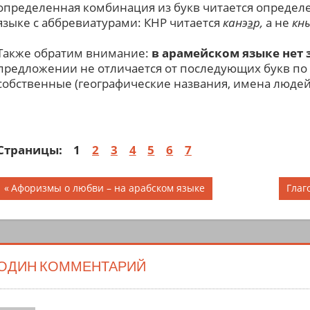
определенная комбинация из букв читается определе
языке с аббревиатурами: КНР читается
канэ
э
р,
а не
кн
Также обратим внимание:
в арамейском языке нет 
предложении не отличается от последующих букв по 
собственные (географические названия, имена людей)
Страницы:
1
2
3
4
5
6
7
Навигация
Предыдущая
Сле
Афоризмы о любви – на арабском языке
запись;
запи
по
записям
ОДИН КОММЕНТАРИЙ