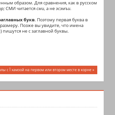
нным образом. Для сравнения, как в русском
ыр;
СМИ читается
сми,
а не
эсэмъи.
заглавных букв
. Поэтому первая буква в
размеру. Позже вы увидите, что имена
 пишутся не с заглавной буквы.
дующая
Глаголы с أ хамзой на первом или втором месте в корне
сь: