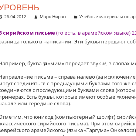
УРОВЕНЬ
26.04.2012
Марк Ниран
Учебные материалы по а
В сирийском письме
(то есть, в арамейском языке) 
разница только в написании. Эти буквы передают соб
Например, буква
«мим» передает звук
м,
в словах м
ܡ
Направление письма – справа налево
(за исключение
могут соединяться с предыдущими буквами того же сло
соединяются с последующими буквами слова (которые
примерах. Есть буквы, которые имеют особые «конеч
начале или середине слова).
Отметим, что юникод (компьютерный шрифт) сирийско
(классического сирийского письма). При этом сирийс
«еврейского арамейского» (языка «Таргума» Онкелоса