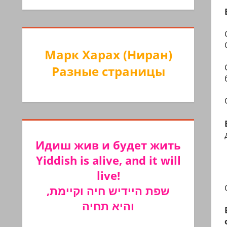
Марк Харах (Ниран)
Разные страницы
Идиш жив и будет жить
Yiddish is alive, and it will
live!
שפת היידיש חיה וקיימת,
והיא תחיה