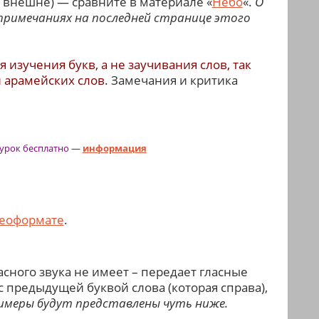
и внешне) — сравните в материале «
Небо
«.
О
примечаниях на последней странице этого
зучения букв, а не заучивания слов, так
и арамейских слов.
Замечания и критика
урок бесплатно
—
информация
еоформате
.
ласного звука не имеет – передает гласные
с предыдущей буквой слова (которая справа),
имеры будут представлены чуть ниже.