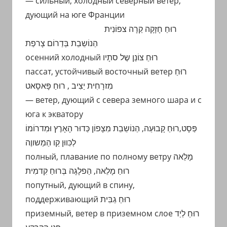
— сильный, холодный северный ветер,
дующий на юге Франции
רוּחַ חָזָקָה קַרָה צפוֹנִית
הַנוֹשֵבֵת בְּדַרוֹם צָרפַת
осенний холодный רוּחַ צוֹנֵן שֶל סתָיו
пассат, устойчивый восточный ветер רוּחַ
מִזרָחִית יַצִיב , רוּחַ פָּאסָאט
— ветер, дующий с севера земного шара и с
юга к экватору
פַּסָט,רוּחַ קָבוּעַה, הַנוֹשֵבֵת מִצָפוֹן כַּדוּר הָאָרֶץ וּמִדרוֹמוֹ
לְכִּווּן קַו הַמַשווֶה
полный, плавание по полному ветру מָלֵאה
רוּחַ מָלֵאה, הַפלָגָה בְּרוּחַ קִדמִית
попутный, дующий в спину,
поддерживающий רוּחַ גַבִּית
приземный, ветер в приземном слое רוּחַ לְיַד