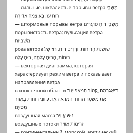
— сильные, шквалистые порывы ветра מַשַבֵי
רוּחַ עַז, בְּעוֹצמָה אַדִירָה
— штормовые порывы ветра מַשַבֵי רוּחַ סוֹעֵרִים
порывистость ветра; пульсация ветра
מַשָּׁבִיּוּת
роза ветров שוֹשַנַת הָרוּחוֹת, ורָדִים רוּחַ, רוֹז שֶל
רוּחוֹת, הַרוּחַ עָלתַה, רוּחַ עָלֶה
— векторная диаграмма, которая
характеризует режим ветра и показывает
направления ветра
в конкретной области דִיאַגרָמַת וֶקטוֹר הַמְאַפייֵנֵת
אֵת מִשטָר הַרוּחַ וְהַמַראֶה אֵת כִּיווּנֵי רוּחוֹת בְּאֵזוֹר
מְסוּיָם
воздушная масса גוּש אֲווִיר
воздушные потоки זרִימוֹת אֲווִיר
— континентальный, морской, арктический,