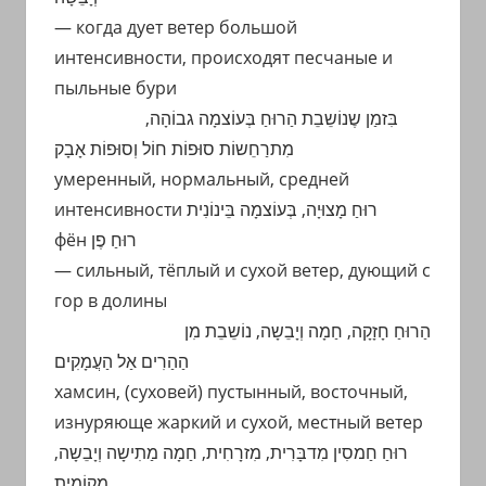
— когда дует ветер большой
интенсивности, происходят песчаные и
пыльные бури
בִּזמַן שֶנוֹשֵבֵת הַרוּחַ בְּעוֹצמָה גבוֹהָה,
מִתרַחֵשוֹת סוּּפוֹת חוֹל וְסוּּפוֹת אָבָק
умеренный, нормальный, средней
интенсивности רוּחַ מָצוּיָה, בְּעוֹצמָה בֵּינוֹנִית
фён רוּחַ פֶן
— сильный, тёплый и сухой ветер, дующий с
гор в долины
הַרוּחַ חָזָקָה, חַמָה וְיָבֵשָה, נוֹשֵבֵת מִן
הַהַרִים אַל הַעֲמָקִים
хамсин, (суховей) пустынный, восточный,
изнуряюще жаркий и сухой, местный ветер
רוּחַ חַמסִין מִדבָּרִית, מִזרָחִית, חַמָה מַתִישָה וְיָבֵשָה,
מְקוֹמִית