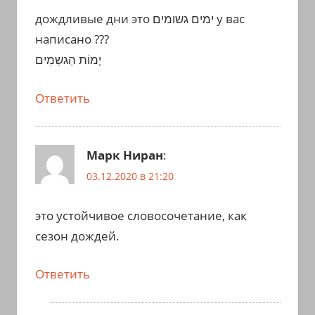
дождливые дни это ימים גשומים у вас
написано ???
יְמוֹת הַגשַמִים
Ответить
Марк Ниран
:
03.12.2020 в 21:20
это устойчивое словосочетание, как
сезон дождей.
Ответить