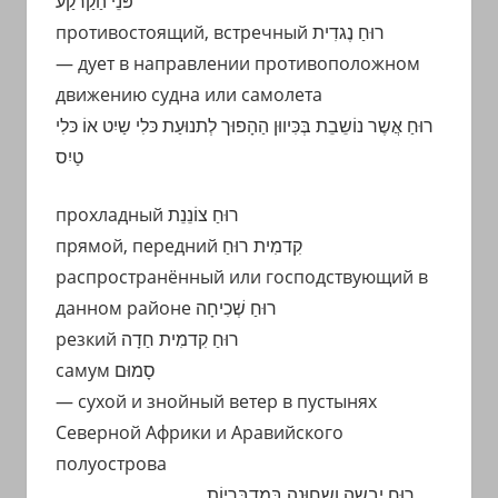
פּנֵי הַקַרקַע
противостоящий, встречный רוּחַ נֶגדִית
— дует в направлении противоположном
движению судна или самолета
רוּחַ אֲשֶר נוֹשֵבֵת בְּכִּיווּן הַהָפוּך לְתנוּעַת כּלִי שַיִט אוֹ כּלִי
טַיִס
прохладный רוּחַ צוֹנֵנֵת
прямой, передний קִדמִית רוּחַ
распространённый или господствующий в
данном районе רוּחַ שְׁכִיחָה
резкий רוּחַ קִדמִית חַדָה
самум סָמוּם
— сухой и знойный ветер в пустынях
Северной Африки и Аравийского
полуострова
רוּחַ יָבֵשָה וְשָחוּנָה בְּמִדבָּרִיוֹת