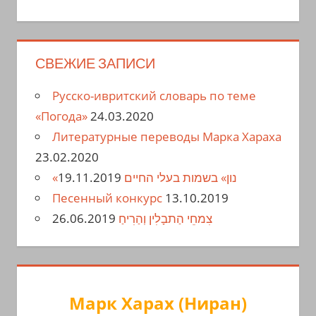
СВЕЖИЕ ЗАПИСИ
Русско-ивритский словарь по теме
«Погода»
24.03.2020
Литературные переводы Марка Хараха
23.02.2020
19.11.2019
«נון» בשמות בעלי החיים
Песенный конкурс
13.10.2019
26.06.2019
צִמחֵי הַתבָלִין וְהַרִיחַ
Марк Харах (Ниран)