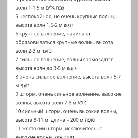
волн 1-1,5 м גְּבַהּ גַּלִּים
5 неспокойное, не очень крупные волны,.
высота волн 1,5-2 м רוֹגֵשׁ
6 крупное волнение, начинают
образовываться крупные волны, высота
волн 2-3 м סוֹעֵר
7 сильное волнение, волны громоздятся,
высота волн до 3-5 м גּוֹעֵשׁ
8 очень сильное волнение, высота волн 5-7
м זוֹעֵף
9 шторм, очень сильное волнение, высокие
волны, высота волн 7-8 м נוֹרָא
10 сильный шторм, очень высокие волны,
высота 8-11 м, длина – 200 м סוּפָה
11.жёстокий шторм, исключительно
высокие волны. סוּפָה עַזָּה