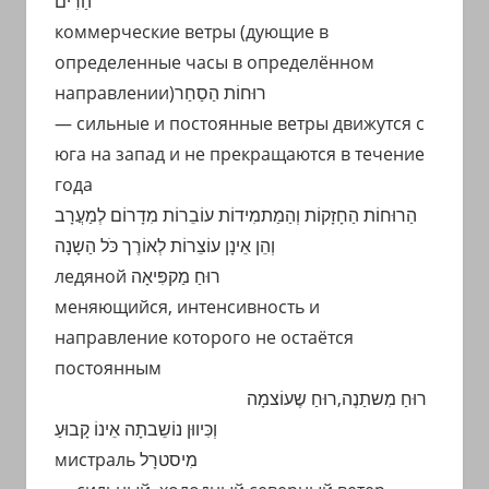
הַרִים
коммерческие ветры (дующие в
определенные часы в определённом
направлении)רוּחוֹת הַסַחַר
— сильные и постоянные ветры движутся с
юга на запад и не прекращаются в течение
года
הַרוּחוֹת הַחָזָקוֹת וְהַמַתמִידוֹת עוֹבֵרוֹת מִדָרוֹם לְמַעֲרָב
וְהֵן אֵינָן עוֹצֵרוֹת לְאוֹרֶך כֹּל הַשָנָה
ледяной רוּחַ מַקפִּיאָה
меняющийся, интенсивность и
направление которого не остаётся
постоянным
רוּחַ מִשתַנֶה,רוּחַ שֶעוֹצמָה
וְכִּיווּן נוֹשֵבתָה אֵינוֹ קָבוּעַ
мистраль מִיסטרָל