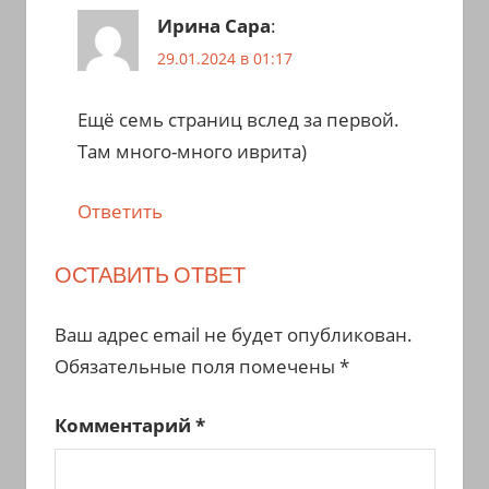
Ирина Сара
:
29.01.2024 в 01:17
Ещё семь страниц вслед за первой.
Там много-много иврита)
Ответить
ОСТАВИТЬ ОТВЕТ
Ваш адрес email не будет опубликован.
Обязательные поля помечены
*
Комментарий
*