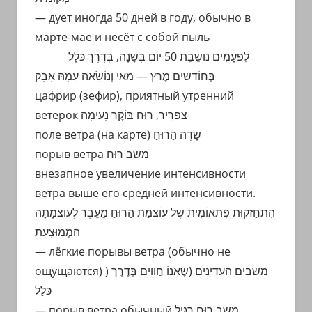
— дует иногда 50 дней в году, обычно в
марте-мае и несёт с собой пыль
לִפעָמִים נוֹשֵבֵת 50 יוֹם בְּשָנָה, בְּדֶרֶך כּלָל
בְּחוֹדַשִים מֶרץ — מַאי וְנוֹשֵׂאה עִמָהּ אָבָק
цафрир (зефир), приятный утренний
ветерок צַפרִיר, רוּחַ בּוֹקֶר נָעִימָה
поле ветра (на карте) שָׂדֶה הַרוּחַ
порыв ветра מַשַב רוּחַ
внезапное увеличение интенсивности
ветра выше его средней интенсивности.
הִתחַזקוּת פִּתאוֹמִית שֶל עוֹצמַת הַרוּחַ מֵעֵבֶר לְעוֹצמָתָה
הַמְמוּצָעַת
— лёгкие порывы ветра (обычно не
ощущаются) ) מַשַבִים הַעַדִינִים (שֶאֵנוֹ חֲַווִים בְּדֶרֶך
כּלַל
— порыв ветра обычный מַשַב רוּחַ רָגִיל