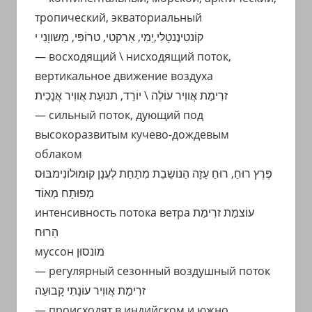
тропический, экваториальный
קוֹנטִינֶנטָלִי,יַמִי, אַרקטִי, טרוֹפִּי, מַשווָנִי י
— восходящий \ нисходящий поток,
вертикальное движение воздуха
זרִימַת אֲווִיר עוֹלֶה \ יוֹרֵד, תנוּעַת אֲווִיר אֲנָכִית
— сильный поток, дующий под
высокоразвитым кучево-дождевым
облаком
פֶּרֶץ רוּחַ, רוּחַ עַזָה הַנוֹשֵבֵת מִתַחַת לְעֲנָן קוּמוּלוֹנִימבּוּס
מְפוּתָח מְאוֹד
интенсивность потока ветра עוֹצמַת זרִימַת
הַרוּח
муссон מוֹנסוּן
— регулярный сезонный воздушный поток
זרִימַת אֲווִיר עוֹנָתִי קָבוּעַה
— происходят в индийском и южно