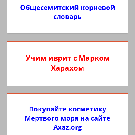
Общесемитский корневой
словарь
Учим иврит с Марком
Харахом
Покупайте косметику
Мертвого моря на сайте
Axaz.org