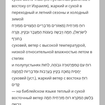
востоку от Израиля), жаркий и сухой в
переходный и летний сезоны и холодный
зимой
רוּחַ מִזרַחִית (מִאֵזוֹרִים מִדבָּרִיים הַמָצוּיים מִמִזרָח
לְיִשׂרָאֵל), חַמָה וְיְבֵשָה בְּעוֹנוֹת הַמַעֲבָר וּבְּקַיץ, וְקַרָה
בְּחוֹרֵף
суховей, ветер с высокой температурой,
низкой относительной влажностью летом в
степях
и полупустынях רוּחַ עִם טֶמפֶּרָטוּרָה גבוֹהָה, לַחוּת
יַחֲסִית נָמוּכָה בְּקַיִץ בְּעֲרָבוֹת וּמִדבָּרִיוֹת לְמֶחֱצָה
суховей (уст.), жаркий ветер с востока רוּחַ
קָדִים
— на библейском языке теплый и сухой
восточный ветер בְּלָשוֹן הַמִקרָא רוּחַ מִזרַחִית חַמָה
וְיָבֵשָה