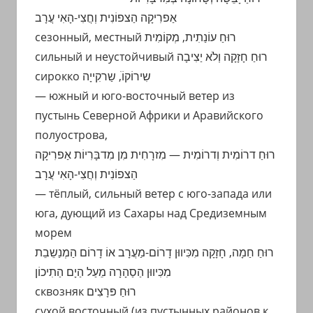
אַפרִיקָה הַצפוֹנִית וְחֲצִי-הָאִי עֲרָב
сезонный, местный רוּחַ עוֹנַתִית, מְקוֹמִית
сильный и неустойчивый רוּחַ חָזָקָה וְלֹא יַצִיבָה
сирокко שִירוֹקוֹֹ, שַרקִייָה
— южный и юго-восточный ветер из
пустынь Северной Африки и Аравийского
полуострова,
רוּחַ דרוֹמִית וְדרוֹמִית — מִזרָחִית מִן מִדבָּרִיוֹת אַפרִיקָה
הַצפוֹנִית וְחֲצִי-הָאִי עֲרָב
— тёплый, сильный ветер с юго-запада или
юга, дующий из Сахары над Средиземным
морем
רוּחַ חַמָה, חָזָקָה מִכִּיווּן דָרוֹם-מַעֲרָב אוֹ דָרוֹם הַמְנַשֵבֵת
מִכִּיווּן הַסַהָרָה מֵעַל הַיָם הַתִיכוֹן
сквозняк רוּחַ פּרָצִים
сухой восточный (из пустынных районов к