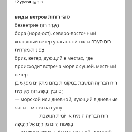
12.ураган הוּרִיקָן
виды ветров סוּגֵי רוּחוֹת
безветрие הֶעְדֵר רוּחַ
бора (норд-ост), северо-восточный
холодный ветер ураганной силы רוּחַ סְעָרָה
צְפוֹנִית-מִזרָחִית
бриз, ветер, дующий в местах, где
происходит встреча моря с сушей, местный
ветер
רוּחַ הַבּרִיזָה הַנוֹשֵבֵת בְּמְקוֹמוֹת בְּהֵם מִתקַייֵם מִפגָש בִֵּן
יָם וּבֵּין יַבָּשָה,רוּחַ מְקוֹמִית
— морской или дневной, дующий в дневные
часы с моря на сушу
רוּחַ הַבּרִיזָה הַיַמִית אוֹ יוֹמִית הַנוֹשֵבֵת
בְּשַעוֹת הַיוֹם מִן הַיָם אַל הַיַבָּשָה