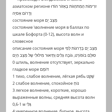
азиатском регионе זרִימוֹת הַמִתהַווֹת בְּאֵזוֹר הוֹדוּ
וְדָרוֹם אַסיָה
состояние моря מַצַב יָם
состояние \волнение моря в баллах по
шкале Бофорта (0-12), высота волн и
словесное
описание состояния моря מַצַב יָם בְּדַרגוֹת לְפִי
סוּלָם בּוֹפוֹרְט, גוֹבָה גַלִים וְתֵיאוּר מִילוּלִי שֶל מַצַב הַיָם
0 штиль, волнение отсутствует, зеркально
гладкое море דּוֹמֵם
1 тихо, слабое волнение, лёгкая рябь שָׁקֵט
2 слабое волнение, спокойное נוֹחַ
3 легкое волнение, короткие, хорошо
выраженные волны, средняя высота волн
0,6-1 м גַּלִּי
4 умеренное волнение, бурное, высота