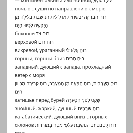
— континентальный или ночной, дующий
ночью с суши по направлению к морю
רוּחַ הַבּרִיזָה יַבַּשתִית אוֹ לֵילִית הַנוֹשֵבֵת בַּלַילָה מִן
הַיַבָּשָה לְכִּיווּן הַיָם
боковой רוּחַ צַד
верховой רוּחַ רוֹם
вихревой, ураганный רוּחַ עַלְעוֹלי
горный; горный бриз רוּחַ הָרִים
западный, дующий с запада, прохладный
ветер с моря
רוּחַ מַעֲרָבִית, רוּחַ הַבָּאָה מִן הַמַעֲרָב, רוּּחַ קרִירָה מִכִּיווּן
הַיָם
затишье перед бурей שֶקֶט לִפנֵי הַסְעָרָה
знойный, жаркий, душный רוּחַ שרָבִית
катабатический, дующий вниз с горных
склонов רוּחַ קָטָבַּטִית, הַנוֹשֵבֵת כּלַפֵּי מַטָה בְּמוֹרָדוֹת