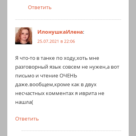
Ответить
ИлонушкаИлена
:
25.07.2021 в 22:06
Я что-то в танке по ходу,хоть мне
разговорный язык совсем не нужен,а вот
письмо и чтение ОЧЕНЬ
даже.вообщем,кроме как в двух
несчастных комментах я иврита не
нашла(
Ответить