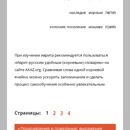
наследие
мораша
מורשה
колония; поселение
мошава
מושבה
При изучении иврита рекомендуется пользоваться
«Иврит-русским удобным (корневым) словарем» на
сайте
AXAZ
.
org
. Сравнивая слова одной корневой
ячейки, можно ускорить запоминание и сделать
процесс самообучения особенно увлекательным.
Страницы:
1
2
3
4
Навигация
Предыдущая
Поздравления и пожелания; выражение