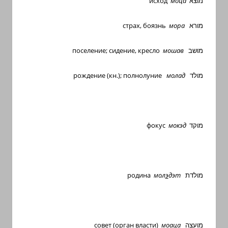
исход
моца
מוצא
страх, боязнь
мора
מורא
поселение; сидение, кресло
мошав
מושב
рождение (кн.); полнолуние
молад
מולד
фокус
мокэд
מוקד
родина
мол
э
дэт
מולדת
совет (орган власти)
моаца
מועצה