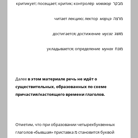
с
критикует; посещает; критик; контролёр
мэвакэр
מבקר
переводом
читает лекцию; лектор
марцэ
מרצה
на
арабский
достигается; достижение
мусаг
מושג
и
иврит
укладывается; определение
мунах
מונח
Далее
в этом материале речь не идёт о
существительных, образованных по схеме
причастия/настоящего времени глаголов.
Отметим, что при образовании четырехбуквенных
глаголов «бывшая» приставка
מ
становится буквой