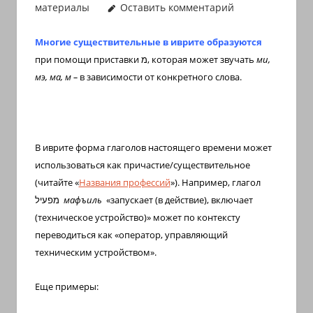
материалы
Оставить комментарий
иврите
и
Многие существительные в иврите образуются
арамейском.
при помощи приставки
מ
, которая может звучать
ми,
Поговорки
мэ, ма, м –
в зависимости от конкретного слова.
и
пословицы
с
транскрипцией
В иврите форма глаголов настоящего времени может
на
использоваться как причастие/существительное
арабском,
(читайте «
Названия профессий
»). Например, глагол
иврите
מפעיל
мафъиль
«запускает (в действие), включает
и
(техническое устройство)» может по контексту
арамейском.
переводиться как «оператор, управляющий
Кулинарные
техническим устройством».
рецепты
и
Еще примеры:
новости