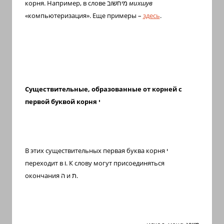
корня. Например, в слове
מיחשוב
михшув
«компьютеризация». Еще примеры –
здесь
.
Существительные, образованные от корней с
первой буквой корня
י
В этих существительных первая буква корня
י
переходит в
ו
. К слову могут присоединяться
окончания
ה
и
ת
.