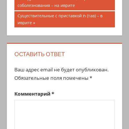
запись;
соболезнования – на иврите
по
Следующая
Существительные с приставкой ת (тав) – в
записям
запись:
иврите
ОСТАВИТЬ ОТВЕТ
Ваш адрес email не будет опубликован.
Обязательные поля помечены
*
Комментарий
*