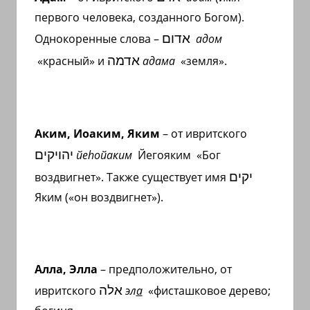
первого человека, созданного Богом).
אדום
Однокоренные слова –
адом
אדמה
«красный» и
адама
«земля».
Аким, Иоаким, Яким
– от ивритского
יהויקים
йе
h
ойаким
Йегояким «Бог
יקים
воздвигнет». Также существует имя
Яким («он воздвигнет»).
Алла, Элла
– предположительно, от
אלה
ивритского
эл
а
«фисташковое дерево;