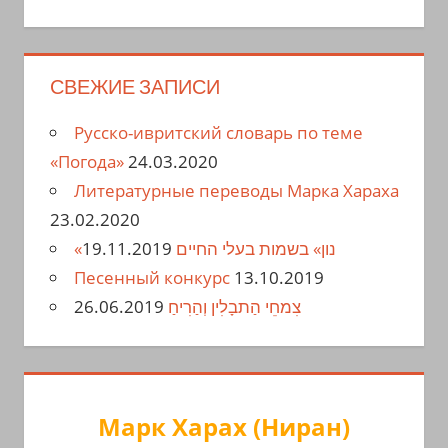
СВЕЖИЕ ЗАПИСИ
Русско-ивритский словарь по теме
«Погода»
24.03.2020
Литературные переводы Марка Хараха
23.02.2020
19.11.2019
«נון» בשמות בעלי החיים
Песенный конкурс
13.10.2019
26.06.2019
צִמחֵי הַתבָלִין וְהַרִיחַ
Марк Харах (Ниран)