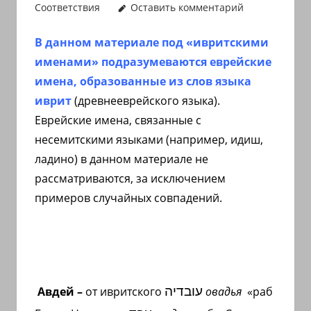
Соответствия
Оставить комментарий
иврите
и
В данном материале под «ивритскими
арамейском.
именами» подразумеваются еврейские
Поговорки
имена, образованные из слов языка
и
иврит
(древнееврейского языка).
пословицы
с
Еврейские имена, связанные с
транскрипцией
несемитскими языками (например, идиш,
на
ладино) в данном материале не
арабском,
рассматриваются, за исключением
иврите
примеров случайных совпадений.
и
арамейском.
Кулинарные
рецепты
и
עובדיה
Авдей –
от ивритского
овадья
«раб
новости