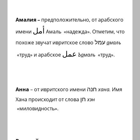
Амалия –
предположительно, от арабского
أمل
имени
Амаль «надежда». Отметим, что
עמל
похоже звучат ивритское слово
а
маль
عمل
«труд» и арабское
Ъ
а
маль
«труд».
חנה
Анна
– от ивритского имени
хана.
Имя
חן
Хана происходит от слова
хэн
«миловидность».