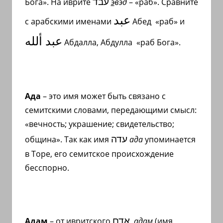
עבד
Бога». На иврите
э
вэд
– «раб». Сравните
с
عبد
переводом
с арабскими именами
Абед «раб» и
на
عبد ألله
Абдалла, Абдулла «раб Бога».
арабский
и
иврит
Ада
– это имя может быть связано с
семитскими словами, передающими смысл:
«вечность; украшение; свидетельство;
עדה
община». Так как имя
ада
упоминается
в Торе, его семитское происхождение
бесспорно.
אדם
Адам
– от ивритского
адам
(имя