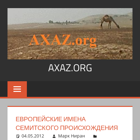
Перейти
к
содержимому
AXAZ.ORG
Арабский
язык,
иврит,
арамейский.
Учитесь
ЕВРОПЕЙСКИЕ ИМЕНА
читать
СЕМИТСКОГО ПРОИСХОЖДЕНИЯ
на
04.05.2012
Марк Ниран
арабском,