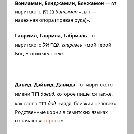
Вениамин, Бенджамин, Бенжамен
— от
ивритского בנימין
биньямин
«сын —
надежная опора (правая рука)».
Гавриил, Гаврила, Габриэль
– от
גבריאל
ивритского
гавриэль
«мой герой
Бог; Божий человек».
Давид, Дэйвид, Давидэ
– от ивритского
דוד
имени
давид
, которое пишется также,
דוד
как слово
дод
«дядя; близкий человек».
Родственные корни в семитских языках
означают «
сторона
«.