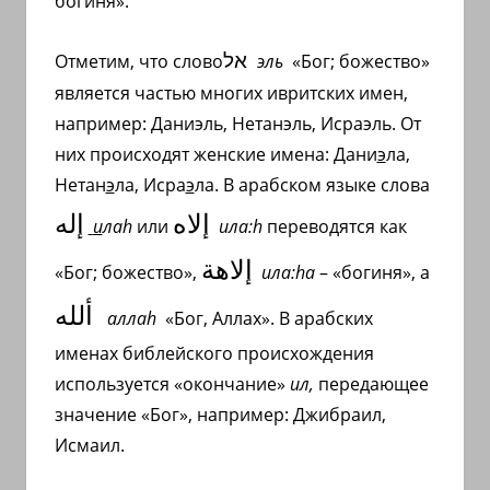
богиня».
אל
Отметим, что слово
эль
«Бог; божество»
является частью многих ивритских имен,
например: Даниэль, Нетанэль, Исраэль. От
них происходят женские имена: Дани
э
ла,
Нетан
э
ла, Исра
э
ла. В арабском языке слова
إلاه
إله
и
ла
h
или
ила:
h
переводятся как
إلاهة
«Бог; божество»,
ила:
h
а
– «богиня», а
ألله
алла
h
«Бог, Аллах». В арабских
именах библейского происхождения
используется «окончание»
ил,
передающее
значение «Бог», например: Джибраил,
Исмаил.