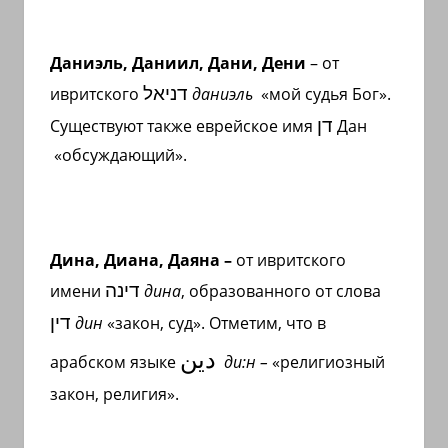
Даниэль, Даниил, Дани, Дени
– от
דניאל
ивритского
даниэль
«мой судья Бог».
דן
Существуют также еврейское имя
Дан
«обсуждающий».
Дина, Диана, Даяна –
от ивритского
דינה
имени
дина
, образованного от слова
דין
дин
«закон, суд». Отметим, что в
دين
арабском языке
ди:н –
«религиозный
закон, религия».