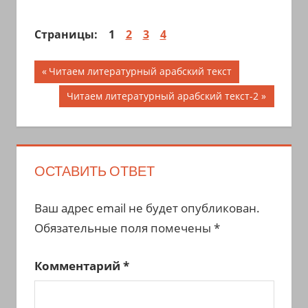
Страницы:
1
2
3
4
Навигация
Предыдущая
Читаем литературный арабский текст
запись;
по
Следующая
Читаем литературный арабский текст-2
запись:
записям
ОСТАВИТЬ ОТВЕТ
Ваш адрес email не будет опубликован.
Обязательные поля помечены
*
Комментарий
*