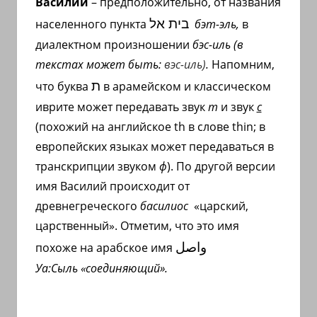
Василий
– предположительно, от названия
בית אל
населенного пункта
бэт-эль,
в
диалектном произношении
бэс-иль
(в
текстах может быть:
вэс-иль)
.
Напомним,
ת
что буква
в арамейском и классическом
иврите может передавать звук
т
и звук
с
(
похожий на английское
th
в слове
thin
; в
европейских языках может передаваться в
транскрипции звуком
ф
).
По другой версии
имя Василий происходит от
древнегреческого
басилиос
«царский,
царственный». Отметим, что это имя
واصل
похоже на арабское имя
Уа:Сыль
«соединяющий».