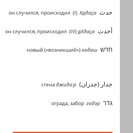
حدث
он случился, происходил
(I)
Х
а
да
с
а
أحدث
он случился, происходил
(IV)
а
Хда
с
а
חדש
новый («возникший»)
хадаш
جدار (جدران)
стена
джида:р
גדר
ограда, забор
гадэр