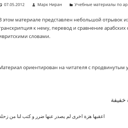
07.05.2012
Марк Ниран
Учебные материалы по ар
В этом материале представлен небольшой отрывок из 
транскрипция к нему, перевод и сравнение арабских
ивритскими словами.
Материал ориентирован на читателя с продвинутым 
 خفيفة
اعقبها هزة اخرى لم يصدر عنها ضرر و كتب لنا من زحلة