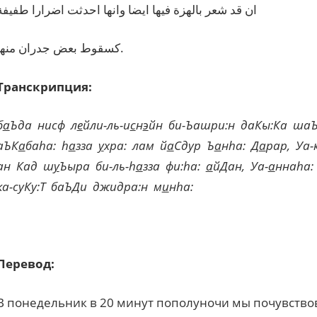
ان قد شعر بالهزة فيها ايضا وانها احدثت اضرارا طفيفة
كسقوط بعض جدران منها.
Транскрипция:
б
а
Ъда
нисф
л
е
йли-ль-и
с
н
э
йн
би-Ъашри:н
даКы:Ка
ша
аЪК
а
ба
h
а:
h
а
зза
у
хра:
лам
й
а
Сдур
Ъ
а
н
h
а:
Д
а
рар,
Уа-
ан
Кад
ш
у
Ъыра
би-ль-
h
а
зза
фи:
h
а:
а
йДан,
Уа-
а
нна
h
а:
ка-суКу:Т
баЪДи
джидра:н
м
и
н
h
а:
Перевод:
В понедельник в 20 минут пополуночи мы почувствов