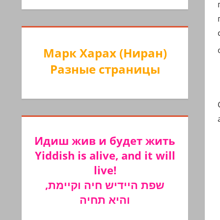
Марк Харах (Ниран)
Разные страницы
Идиш жив и будет жить
Yiddish is alive, and it will
live!
שפת היידיש חיה וקיימת,
והיא תחיה