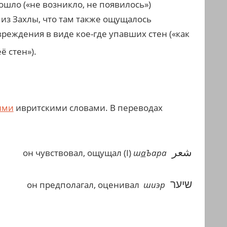
ошло («не возникло, не появилось»)
из Захлы, что там также ощущалось
реждения в виде кое-где упавших стен («как
ё стен»).
ими
ивритскими словами. В переводах
شعر
он чувствовал, ощущал (
I
)
ш
а
Ъара
שיער
он предполагал, оценивал
шиэр