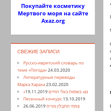
Покупайте косметику
Мертвого моря на сайте
Axaz.org
СВЕЖИЕ ЗАПИСИ
Русско-ивритский словарь по
теме «Погода»
24.03.2020
Литературные переводы
Марка Хараха
23.02.2020
19.11.2019
«נון» בשמות בעלי החיים
Песенный конкурс
13.10.2019
26.06.2019
צִמחֵי הַתבָלִין וְהַרִיחַ