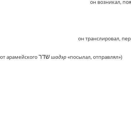
он возникал, поя
он транслировал, пе
שדר
(от арамейского
шадэр
«посылал, отправлял»)