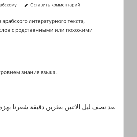
абскому
Оставить комментарий
арабского литературного текста,
 слов с родственными или похожими
уровнем знания языка.
بعد نصف ليل الاثنين بعثرين دقيقة شعرنا بهزة