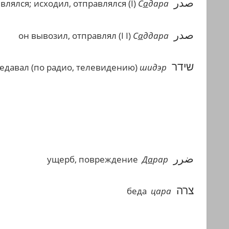
صدر
влялся; исходил, отправлялся (
I
)
С
а
дара
صدر
он вывозил, отправлял (
I
I
)
С
а
ддара
שידר
редавал (по радио, телевидению)
шидэр
ضرر
ущерб, повреждение
Д
а
рар
צרה
беда
цара