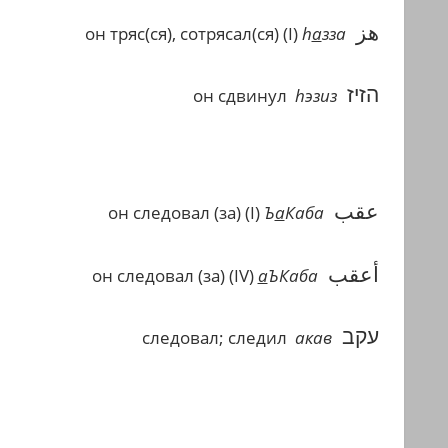
هز
он тряс(ся), сотрясал(ся)
(I)
h
а
зза
הזיז
он сдвинул
h
эзиз
عقب
он следовал (за)
(I)
Ъ
а
Каба
أعقب
он следовал (за)
(IV)
а
ЪКаба
עקב
следовал; следил
акав