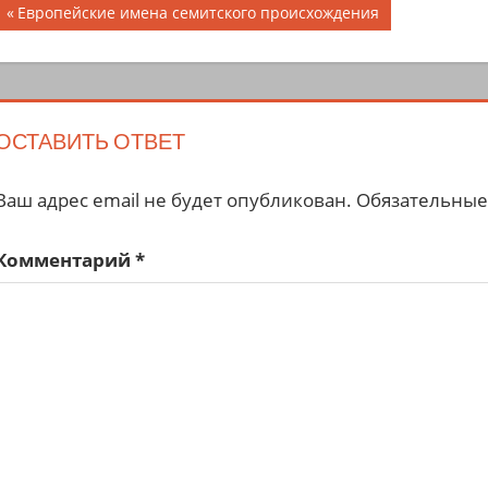
Навигация
Предыдущая
Европейские имена семитского происхождения
запись;
по
записям
ОСТАВИТЬ ОТВЕТ
Ваш адрес email не будет опубликован.
Обязательные
Комментарий
*