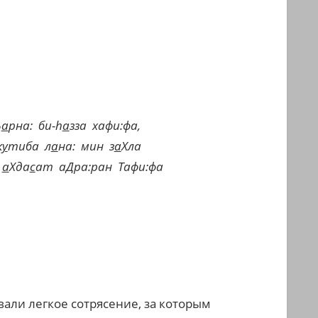
Ъ
а
рна:
би-
h
а
зза
хафи:фа,
к
у
тиба
л
а
на:
мин
з
а
Хла
а
Хда
с
ат
аДра:ран
Тафи:фа
али легкое сотрясение, за которым