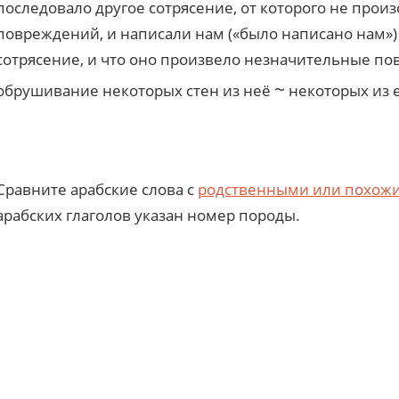
последовало другое сотрясение, от которого не произ
повреждений, и написали нам («было написано нам») 
сотрясение, и что оно произвело незначительные пов
~
обрушивание некоторых стен из неё
некоторых из е
Сравните арабские слова с
родственными или похож
арабских глаголов указан номер породы.