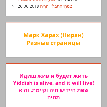
26.06.2019
צִמחֵי הַתבָלִין וְהַרִיחַ
Марк Харах (Ниран)
Разные страницы
Идиш жив и будет жить
Yiddish is alive, and it will live!
שפת היידיש חיה וקיימת, והיא
תחיה