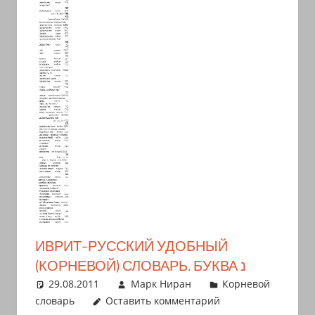
иврите
и
арамейском.
Поговорки
и
пословицы
с
транскрипцией
на
арабском,
иврите
и
арамейском.
ИВРИТ-РУССКИЙ УДОБНЫЙ
Кулинарные
(КОРНЕВОЙ) СЛОВАРЬ. БУКВА נ
рецепты
29.08.2011
Марк Ниран
Корневой
и
словарь
Оставить комментарий
новости