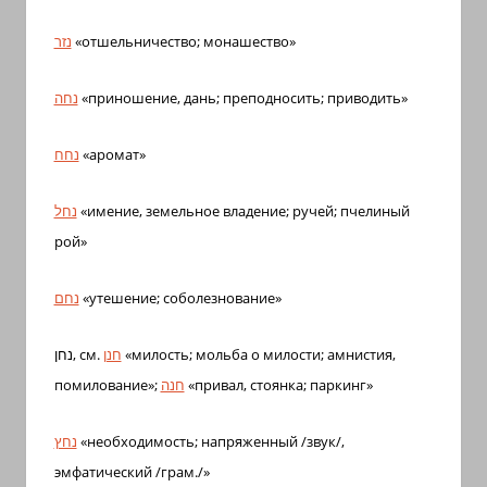
נזר
«отшельничество; монашество»
נחה
«приношение, дань; преподносить; приводить»
נחח
«аромат»
נחל
«имение, земельное владение; ручей; пчелиный
рой»
נחם
«утешение; соболезнование»
נחן, см.
חנן
«милость; мольба о милости; амнистия,
помилование»;
חנה
«привал, стоянка; паркинг»
נחץ
«необходимость; напряженный /звук/,
эмфатический /грам./»