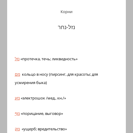
Корни
נזל-נחר
נזל
«протечка, течь; ликвидность»
נזם
кольцо в носу (пирсинг, для красоты; для
усмирения быка)
נזע
«электрошок /мед., кн./»
נזף
«порицание, выговор»
נזק
«ущерб; вредительство»