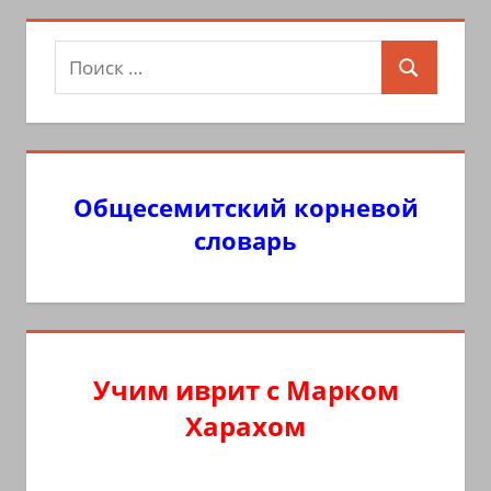
Поиск
Поиск
для:
Общесемитский корневой
словарь
Учим иврит с Марком
Харахом