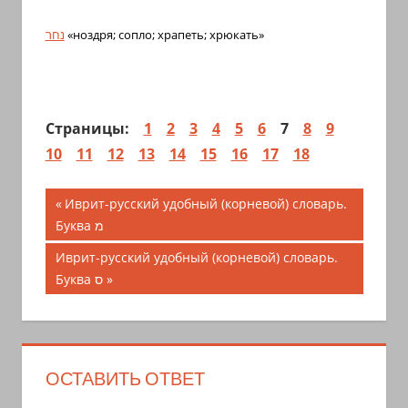
נחר
«ноздря; сопло; храпеть; хрюкать»
Страницы:
1
2
3
4
5
6
7
8
9
10
11
12
13
14
15
16
17
18
Навигация
Предыдущая
Иврит-русский удобный (корневой) словарь.
запись;
Буква מ
по
Следующая
Иврит-русский удобный (корневой) словарь.
записям
запись:
Буква ס
ОСТАВИТЬ ОТВЕТ