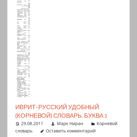
иврите
и
арамейском.
Поговорки
и
пословицы
с
транскрипцией
на
арабском,
иврите
и
арамейском.
ИВРИТ-РУССКИЙ УДОБНЫЙ
Кулинарные
(КОРНЕВОЙ) СЛОВАРЬ. БУКВА נ
рецепты
29.08.2011
Марк Ниран
Корневой
и
словарь
Оставить комментарий
новости