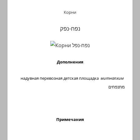
Корни
נפח-נפק
Дополнения
надувная перевозная детская площадка
митнапхим
מתנפחים
Примечания