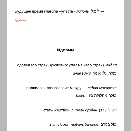
упасть
ליפול
Будущее время глагола
«
»
липоль
—
здесь
.
Идиомы
одолел его страх (дословно: упал на него страх)
нафла
алав эйма
נפלה עליו אימה
выявилось разногласие между…
нафла махл
о
кэт
бэйн
…
נפלה מחלוקת בין
стать жертвой
липоль курбан
ליפול קורבן
пал в бою
нафаль ба-крав
נפל בקרב