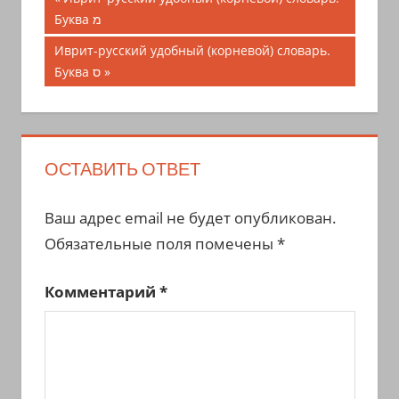
запись;
Буква מ
по
Следующая
Иврит-русский удобный (корневой) словарь.
записям
запись:
Буква ס
ОСТАВИТЬ ОТВЕТ
Ваш адрес email не будет опубликован.
Обязательные поля помечены
*
Комментарий
*