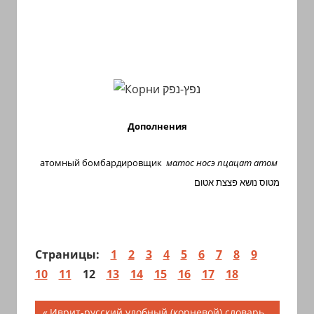
Дополнения
атомный бомбардировщик
матос носэ пцацат атом
מטוס נושא פצצת אטום
Страницы:
1
2
3
4
5
6
7
8
9
10
11
12
13
14
15
16
17
18
Навигация
Предыдущая
Иврит-русский удобный (корневой) словарь.