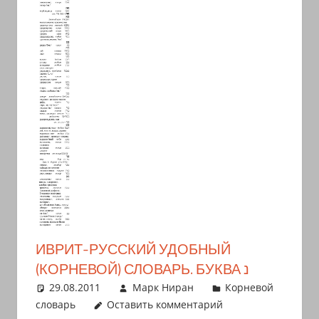
иврите
и
арамейском.
Поговорки
и
пословицы
с
транскрипцией
на
арабском,
иврите
и
арамейском.
ИВРИТ-РУССКИЙ УДОБНЫЙ
Кулинарные
(КОРНЕВОЙ) СЛОВАРЬ. БУКВА נ
рецепты
29.08.2011
Марк Ниран
Корневой
и
словарь
Оставить комментарий
новости