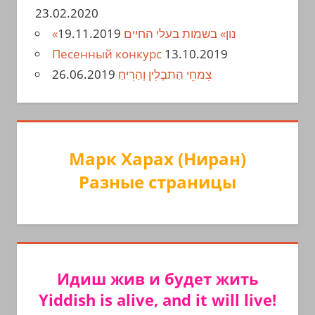
23.02.2020
19.11.2019
«נון» בשמות בעלי החיים
Песенный конкурс
13.10.2019
26.06.2019
צִמחֵי הַתבָלִין וְהַרִיחַ
Марк Харах (Ниран)
Разные страницы
Идиш жив и будет жить
Yiddish is alive, and it will live!