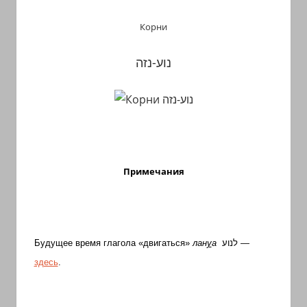
Корни
נוע-נזה
Примечания
ל
נו
ע
Будущее время глагола
«двигаться
»
лан
у
а
—
здесь
.