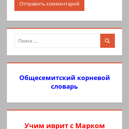
Поиск
Поиск
для:
Общесемитский корневой
словарь
Учим иврит с Марком