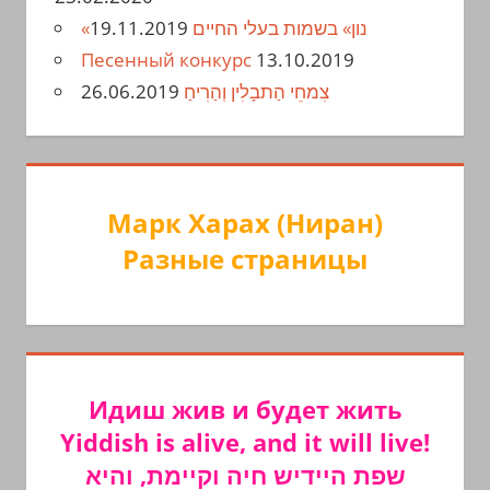
19.11.2019
«נון» בשמות בעלי החיים
Песенный конкурс
13.10.2019
26.06.2019
צִמחֵי הַתבָלִין וְהַרִיחַ
Марк Харах (Ниран)
Разные страницы
Идиш жив и будет жить
Yiddish is alive, and it will live!
שפת היידיש חיה וקיימת, והיא