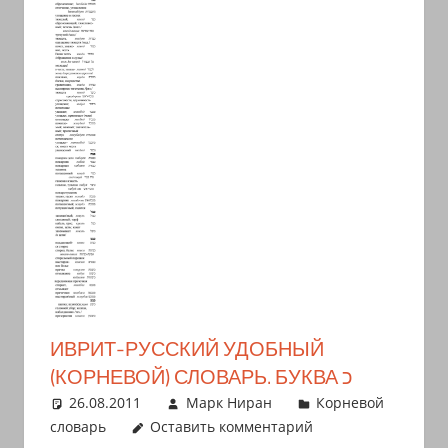
иврите
и
арамейском.
Поговорки
и
пословицы
с
транскрипцией
на
арабском,
иврите
и
арамейском.
ИВРИТ-РУССКИЙ УДОБНЫЙ
Кулинарные
(КОРНЕВОЙ) СЛОВАРЬ. БУКВА כ
рецепты
26.08.2011
Марк Ниран
Корневой
и
словарь
Оставить комментарий
новости