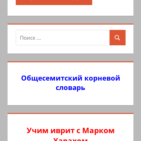
Поиск
Поиск
для:
Общесемитский корневой
словарь
Учим иврит с Марком
Харахом