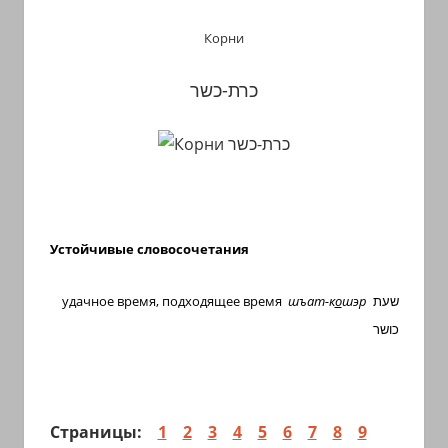
Корни
כרת-כשר
Устойчивые словосочетания
удачное время, подходящее время
шъат-к
о
шэр
שעת
כושר
Страницы:
1
2
3
4
5
6
7
8
9