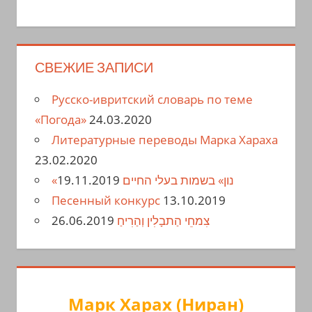
СВЕЖИЕ ЗАПИСИ
Русско-ивритский словарь по теме
«Погода»
24.03.2020
Литературные переводы Марка Хараха
23.02.2020
19.11.2019
«נון» בשמות בעלי החיים
Песенный конкурс
13.10.2019
26.06.2019
צִמחֵי הַתבָלִין וְהַרִיחַ
Марк Харах (Ниран)