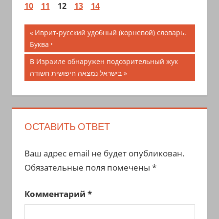
10
11
12
13
14
Навигация
Предыдущая
Иврит-русский удобный (корневой) словарь.
запись;
Буква י
по
Следующая
В Израиле обнаружен подозрительный жук
записям
запись:
בישראל נמצאה חיפושית חשודה
ОСТАВИТЬ ОТВЕТ
Ваш адрес email не будет опубликован.
Обязательные поля помечены
*
Комментарий
*