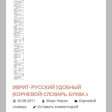
иврите
и
арамейском.
Поговорки
и
пословицы
с
транскрипцией
на
арабском,
иврите
и
арамейском.
ИВРИТ-РУССКИЙ УДОБНЫЙ
Кулинарные
(КОРНЕВОЙ) СЛОВАРЬ. БУКВА כ
рецепты
26.08.2011
Марк Ниран
Корневой
и
словарь
Оставить комментарий
новости