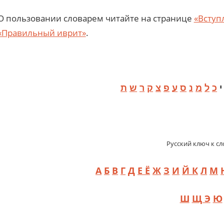
О пользовании словарем читайте на странице
«Вступ
«Правильный иврит»
.
כ
ל
מ
נ
ס
ע
פ
צ
ק
ר
ש
ת
Русский ключ к сл
А
Б
В
Г
Д
Е Ё
Ж
З
И
Й К
Л
М
Ш
Щ Э
Ю