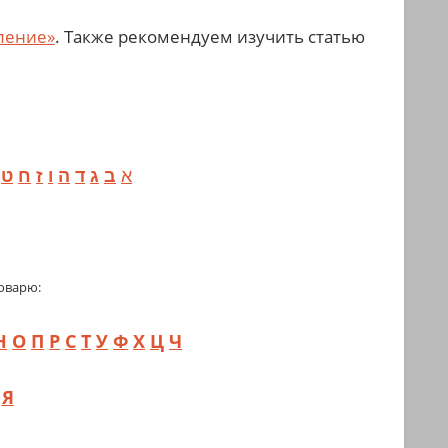
ление»
. Также рекомендуем изучить статью
א
ב
ג
ד
ה
ו
ז
ח
ט
י
оварю:
Н
О
П
Р
С
Т
У
Ф
Х
Ц
Ч
Я