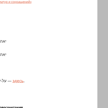
иатур и сокращений»
, על-ידי —
здесь
.
овосочетания