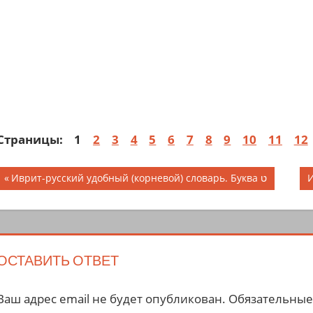
Страницы:
1
2
3
4
5
6
7
8
9
10
11
12
Навигация
Предыдущая
Иврит-русский удобный (корневой) словарь. Буква ט
запись;
з
по
записям
ОСТАВИТЬ ОТВЕТ
Ваш адрес email не будет опубликован.
Обязательные