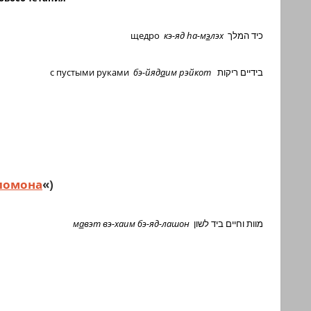
щедро
кэ-яд
h
а-м
э
лэх
כיד המלך
с пустыми руками
бэ-йяд
а
им рэйкот
בידיים ריקות
ломона
«)
м
а
вэт вэ-хаим бэ-яд-лашон
מוות וחיים ביד לשון