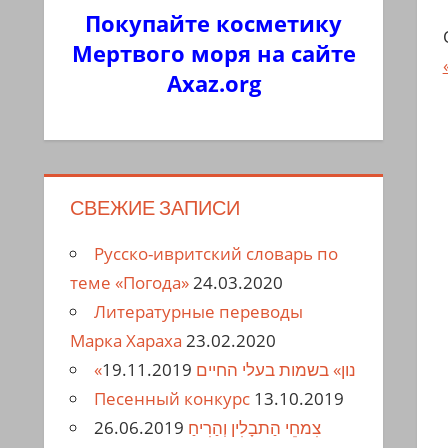
Покупайте косметику
Мертвого моря на сайте
Axaz.org
СВЕЖИЕ ЗАПИСИ
Русско-ивритский словарь по
теме «Погода»
24.03.2020
Литературные переводы
Марка Хараха
23.02.2020
19.11.2019
«נון» בשמות בעלי החיים
Песенный конкурс
13.10.2019
26.06.2019
צִמחֵי הַתבָלִין וְהַרִיחַ