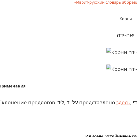
«Иврит-русский словарь аббрев
Корни
יאה-ידה
Примечания
Склонение предлогов על-יד ,ליד представлено
здесь
Идиомы, устойчивые сл