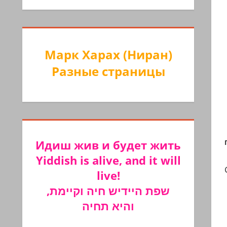
Марк Харах (Ниран)
Разные страницы
Идиш жив и будет жить
Yiddish is alive, and it will
live!
שפת היידיש חיה וקיימת,
והיא תחיה