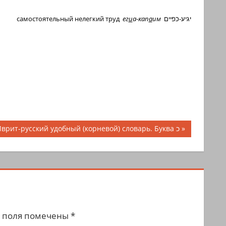
самостоятельный нелегкий труд
ег
и
а-кап
а
им
יגיע-כפיים
Следующая
Иврит-русский удобный (корневой) словарь. Буква כ
апись:
 поля помечены
*