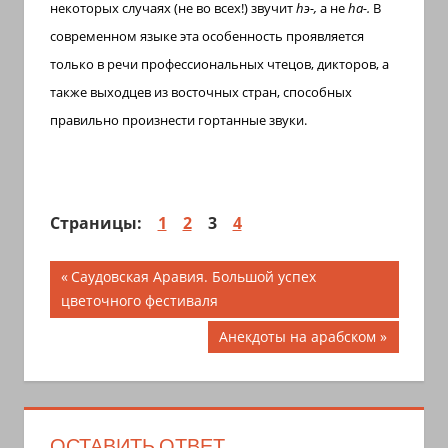
некоторых случаях (не во всех!) звучит
h
э-,
а не
h
а-.
В
современном языке эта особенность проявляется
только в речи профессиональных чтецов, дикторов, а
также выходцев из восточных стран, способных
правильно произнести гортанные звуки.
Страницы:
1
2
3
4
Навигация
Предыдущая
Саудовская Аравия. Большой успех
запись;
цветочного фестиваля
по
Следующая
Анекдоты на арабском
записям
запись:
ОСТАВИТЬ ОТВЕТ