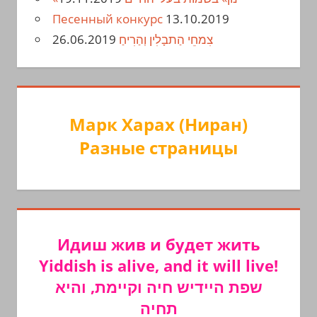
Песенный конкурс
13.10.2019
26.06.2019
צִמחֵי הַתבָלִין וְהַרִיחַ
Марк Харах (Ниран)
Разные страницы
Идиш жив и будет жить
Yiddish is alive, and it will live!
שפת היידיש חיה וקיימת, והיא
תחיה