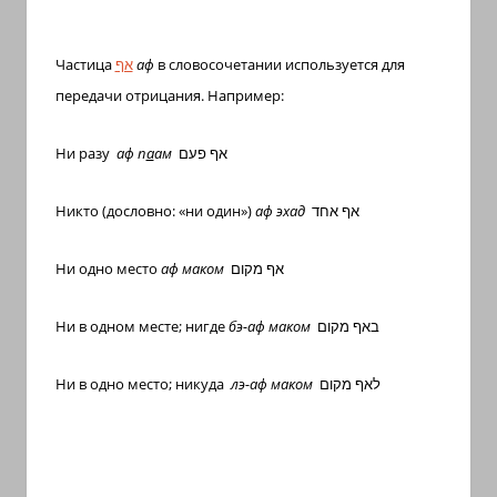
Частица
אף
аф
в словосочетании используется для
передачи отрицания. Например:
Ни разу
аф п
а
ам
אף פעם
Никто (дословно: «ни один»)
аф эхад
אף אחד
Ни одно место
аф маком
אף מקום
Ни в одном месте; нигде
бэ-аф маком
באף מקום
Ни в одно место; никуда
лэ-аф маком
לאף מקום