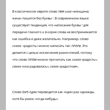
В классическом иврите слово
אשה
иша
«женщина;
жена» пишется без буквы
י
. В современном языке
существует тенденция, что написание буквы
י
для
передачи гласного
и
в корне слова не воспринимается
как ошибка и даже желательно. Например, слово
симха
«радость» можно написать так:
שימחה
. Это
делается с целью исключения разночтений, потому
что слово
שמחה
можно прочитать как
симха
«радость»,
самха
«она радовалась»,
смэха
«радостная».
Слово
פעם
п
а
ам
переводится как «один раз; однажды,
хотя бы разок, когда-нибудь».