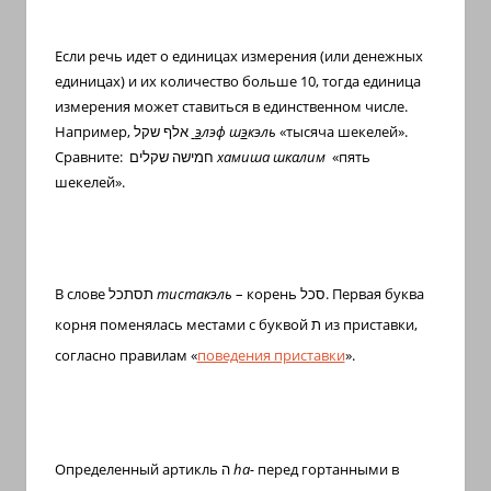
Если речь идет о единицах измерения (или денежных
единицах) и их количество больше 10, тогда единица
измерения может ставиться в единственном числе.
Например,
אלף שקל
э
лэф ш
э
кэль
«тысяча шекелей».
Сравните:
חמישה שקלים
хамиша шкалим
«пять
шекелей».
В слове
תסתכל
тистакэль
– корень
סכל
. Первая буква
корня поменялась местами с буквой
ת
из приставки,
согласно правилам «
поведения приставки
».
Определенный артикль
ה
h
а-
перед гортанными в