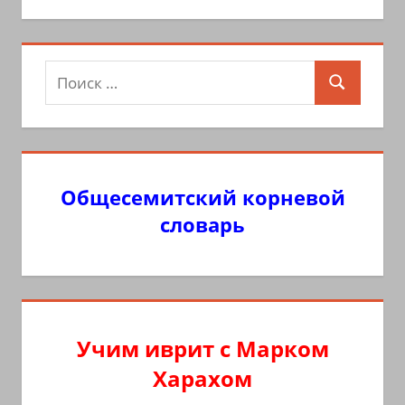
Поиск
Поиск
для:
Общесемитский корневой
словарь
Учим иврит с Марком
Харахом