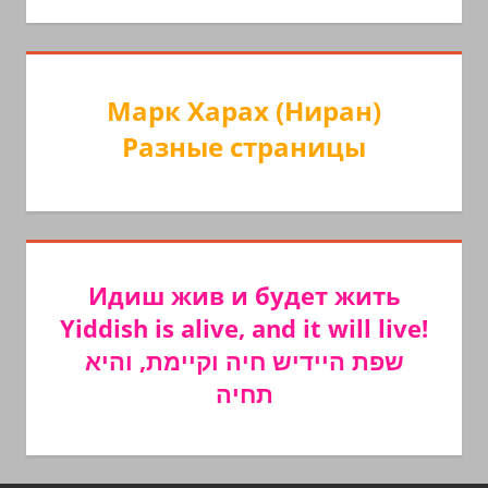
Марк Харах (Ниран)
Разные страницы
Идиш жив и будет жить
Yiddish is alive, and it will live!
שפת היידיש חיה וקיימת, והיא
תחיה