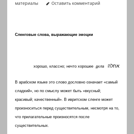
материалы
Оставить комментарий
иврите
и
арамейском.
Поговорки
Сленговые слова, выражающие эмоции
и
пословицы
с
транскрипцией
אחלה
на
хорошо, классно; нечто хорошее
а
хла
арабском,
иврите
В арабском языке это слово дословно означает «самый
и
сладкий», но по смыслу может быть «вкусный;
арамейском.
красивый; качественный». В ивритском сленге может
Кулинарные
произноситься перед существительным, несмотря на то,
рецепты
что прилагательные произносятся после
и
существительных.
новости