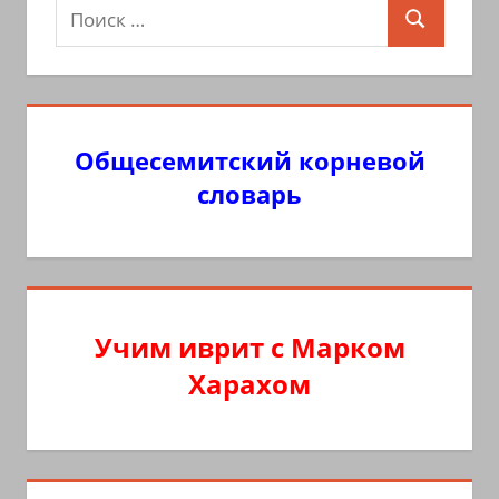
Поиск
Поиск
для:
Общесемитский корневой
словарь
Учим иврит с Марком
Харахом