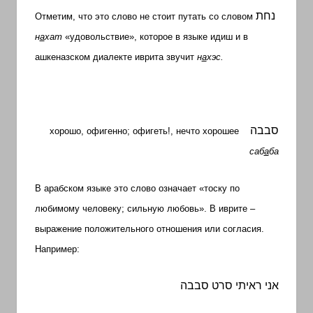
נחת
Отметим, что это слово не стоит путать со словом
н
а
хат
«удовольствие», которое в языке идиш
и в
ашкеназском диалекте иврита звучит
н
а
хэс.
סבבה
хорошо, офигенно; офигеть!, нечто хорошее
саб
а
ба
В арабском языке это слово означает «тоску по
любимому человеку; сильную любовь». В иврите –
выражение положительного отношения или согласия.
Например:
אני ראיתי סרט סבבה