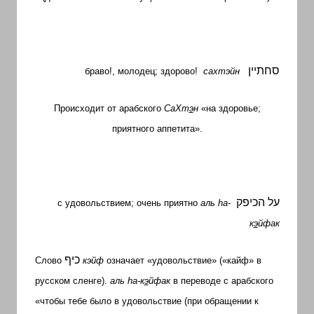
סחתיין
браво!, молодец; здорово!
сахтэйн
Происходит от арабского
СаХт
э
н
«на здоровье;
приятного аппетита».
על
הכיפק
с удовольствием; очень приятно
аль
h
а-
к
э
йфак
כיף
Слово
кэйф
означает «удовольствие» («кайф» в
русском сленге).
аль
h
а-к
э
йфак
в переводе с арабского
«чтобы тебе было в удовольствие (при обращении к