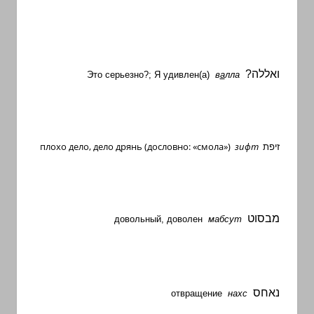
ואללה?
Это серьезно?; Я удивлен(а)
в
а
лла
плохо дело, дело дрянь
(дословно: «смола»)
зифт
זיפת
מבסוט
довольный, доволен
мабсут
נאחס
отвращение
нахс