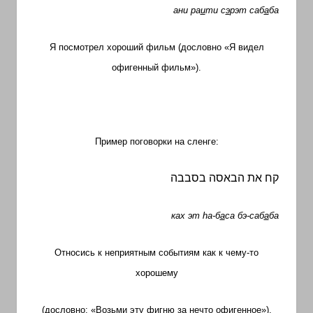
ани ра
и
ти с
э
рэт саб
а
ба
Я посмотрел хороший фильм (дословно «Я видел
офигенный фильм»).
Пример поговорки на сленге:
קח את הבאסה בסבבה
ках эт
h
а-б
а
са бэ-саб
а
ба
Относись к неприятным событиям как к чему-то
хорошему
(дословно: «Возьми эту фигню за нечто офигенное»).