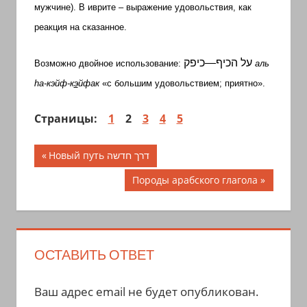
мужчине). В иврите – выражение удовольствия, как
реакция на сказанное.
כיפק
—
הכיף
על
Возможно двойное использование:
аль
h
а-кэйф-к
э
йфак
«с большим удовольствием; приятно».
Страницы:
1
2
3
4
5
Навигация
Предыдущая
Новый путь דרך חדשה
запись;
по
Следующая
Породы арабского глагола
запись:
записям
ОСТАВИТЬ ОТВЕТ
Ваш адрес email не будет опубликован.