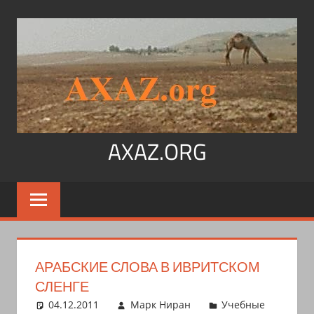
Перейти
к
содержимому
AXAZ.ORG
Арабский
язык,
иврит,
арамейский.
Учитесь
АРАБСКИЕ СЛОВА В ИВРИТСКОМ
читать
СЛЕНГЕ
на
04.12.2011
Марк Ниран
Учебные
арабском,