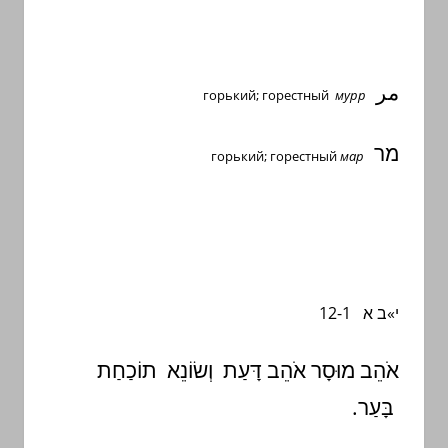
مر
горький; горестный
мурр
מר
горький; горестный
мар
י»ב
א 12-1
אֹהֵב מוּסָר אֹהֵב דָּעַת וְשׂוֹנֵא תוֹכַחַת
בָּעַר.