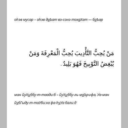
о
h
эв мусар – о
h
эв д
а
Ъат вэ-сонэ тох
а
Хат — б
а
Ъар
مَنْ يُحِبُّ التَّأْدِيبَ يُحِبُّ الْمَعْرِفَةَ وَمَنْ
يُبْغِضُ التَّوْبِيخَ فَهُوَ بَلِيدٌ
.
ман йуХ
и
ббу-т-таади:б – йуХ
и
ббу-ль-м
а
Ърифа, Уа-ман
й
у
бГыду-т-таУби:ха фа-
h
у
Уа бали:д