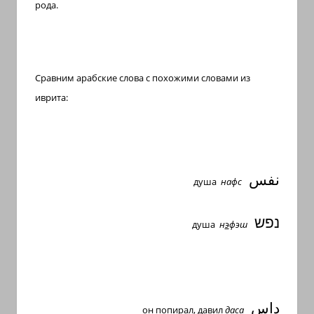
рода.
Сравним арабские слова с похожими словами из
иврита:
نفس
душа
нафс
נפש
душа
н
э
фэш
داس
он попирал, давил
д
а
са