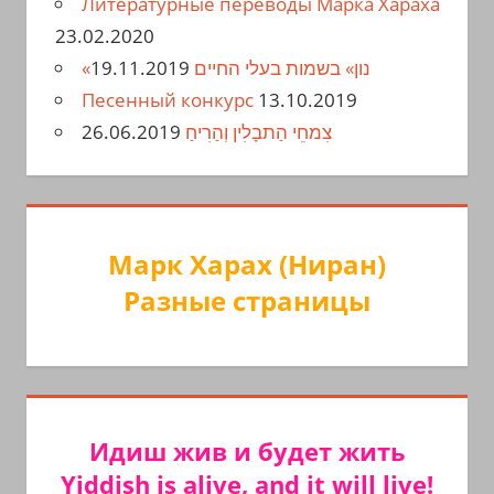
Литературные переводы Марка Хараха
23.02.2020
19.11.2019
«נון» בשמות בעלי החיים
Песенный конкурс
13.10.2019
26.06.2019
צִמחֵי הַתבָלִין וְהַרִיחַ
Марк Харах (Ниран)
Разные страницы
Идиш жив и будет жить
Yiddish is alive, and it will live!