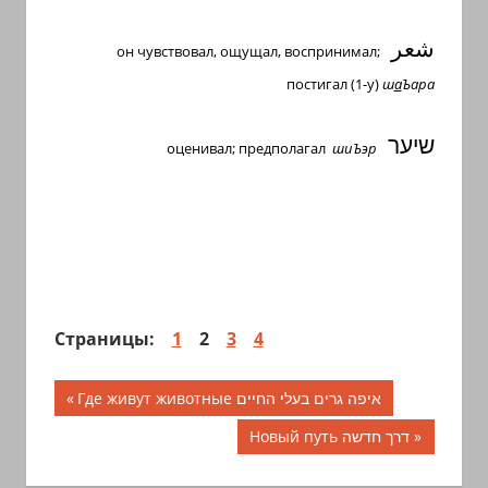
شعر
он чувствовал, ощущал, воспринимал;
постигал (1-у)
ш
а
Ъара
שיער
оценивал; предполагал
шиЪэр
Страницы:
1
2
3
4
Навигация
Предыдущая
Где живут животные איפה גרים בעלי החיים
запись;
по
Следующая
Новый путь דרך חדשה
запись:
записям