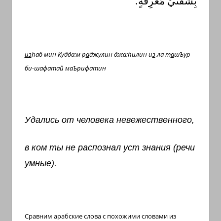
بِشَفَتَيْ مَعْرِفَةٍ.
из
h
аб мин Кудда:м р
а
джулин джа:
h
илин и
з
ла т
а
шЪур
би-шафатай маЪрифатин
Удались от человека невежественного,
в ком ты не распознал уст знания (речи
умные).
Сравним арабские слова с похожими словами из