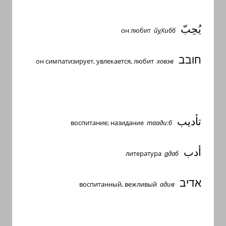
يُحِبّ
он любит
й
у
Хибб
חובב
он симпатизирует, увлекается, любит
ховэв
تأديب
воспитание; назидание
таади:б
أدب
литература
а
даб
אדיב
воспитанный, вежливый
адив