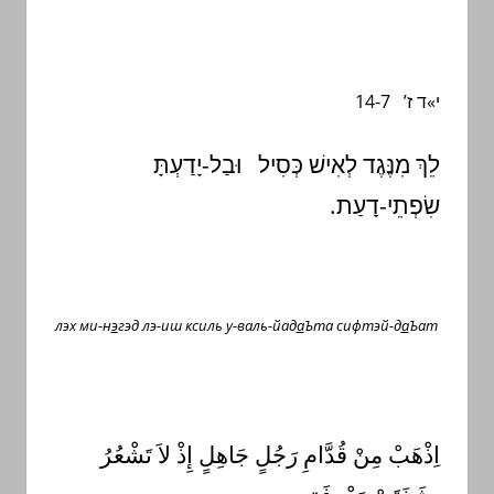
י»ד ז’ 14-7
לֵךְ מִנֶּגֶד לְאִישׁ כְּסִיל וּבַל-יָדַעְתָּ
שִׂפְתֵי-דָעַת.
лэх ми-н
э
гэд лэ-иш ксиль у-валь-йад
а
Ъта сифтэй-д
а
Ъат
اِذْهَبْ مِنْ قُدَّامِ رَجُلٍ جَاهِلٍ إِذْ لاَ تَشْعُرُ