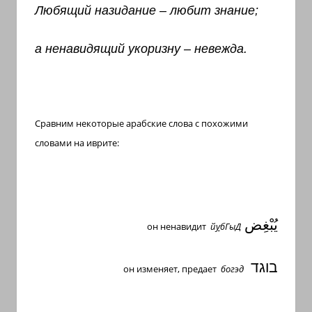
Любящий назидание – любит знание;
а ненавидящий укоризну – невежда.
Сравним некоторые арабские слова с похожими
словами на иврите:
يُبْغِض
он
ненавидит
й
у
бГыД
בוגד
он
изменяет, предает
богэд