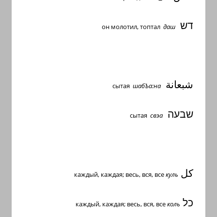
דש
он молотил, топтал
даш
شبعانة
сытая
шабЪа:на
שבעה
сытая
свэа
كل
каждый, каждая; весь, вся, все
куль
כל
каждый, каждая; весь, вся, все
коль