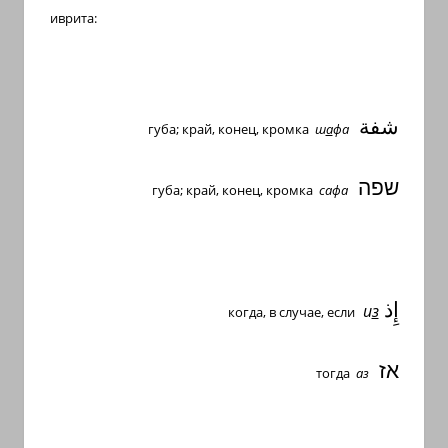
иврита:
شفة
губа; край, конец, кромка
ш
а
фа
שפה
губа; край, конец, кромка
сафа
إِذ
и
з
когда, в случае, если
אז
тогда
аз