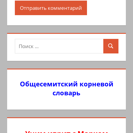
Поиск
Поиск
для:
Общесемитский корневой
словарь