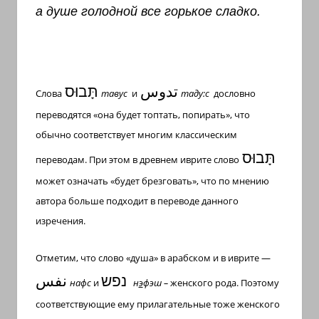
а душе голодной все горькое сладко.
تدوس
תָּבוּס
Слова
тавус
и
таду:с
дословно
переводятся «она будет топтать, попирать», что
обычно соответствует многим классическим
תָּבוּס
переводам. При этом в древнем иврите слово
может означать «будет брезговать», что по мнению
автора больше подходит в переводе данного
изречения.
Отметим, что слово «душа» в арабском и в иврите —
נפש
نفس
нафс
и
н
э
фэш –
женского рода. Поэтому
соответствующие ему прилагательные тоже женского