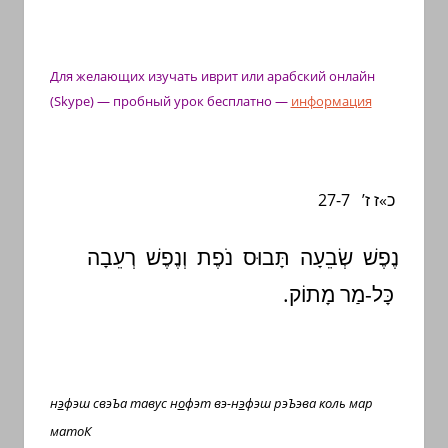
с
переводом
на
Для желающих изучать иврит
или арабский онлайн
арабский
(Skype)
— пробный урок бесплатно
—
информация
и
иврит
כ»ז ז’ 27-7
נֶפֶשׁ שְׂבֵעָה תָּבוּס נֹפֶת וְנֶפֶשׁ רְעֵבָה
כָּל-מַר מָתוֹק.
н
э
фэш свэЪа тавус н
о
фэт вэ-н
э
фэш рэЪэва коль мар
матоК