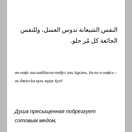
النفس الشبعانة تدوس العسل، وللنفس
الجائعة كل مُر حلو.
ан-нафс аш-шабЪа:на таду:с аль-Ъ
а
саль, Уа-ли-н-нафси –
ль-джа:иЪа куль мурр ХулУ
Душа пресыщенная побрезгует
сотовым медом,