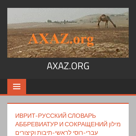
Перейти
к
содержимому
AXAZ.ORG
Арабский
язык,
иврит,
арамейский.
Учитесь
ИВРИТ-РУССКИЙ СЛОВАРЬ
читать
АББРЕВИАТУР И СОКРАЩЕНИЙ מילון
на
עברי-רוסי לראשי-תיבות וקיצורים
арабском,