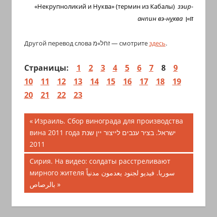
«Некрупноликий и Нуква» (термин из Кабалы)
зэир-
анпин вэ-н
у
ква
זו»ן
Другой перевод слова זחל»מ — смотрите
здесь
.
Страницы:
1
2
3
4
5
6
7
8
9
10
11
12
13
14
15
16
17
18
19
20
21
22
23
Навигация
Предыдущая
Израиль. Сбор винограда для производства
запись;
вина 2011 года ישראל. בציר ענבים לייצור יין שנת
по
2011
записям
Следующая
Сирия. На видео: солдаты расстреливают
запись:
мирного жителя سوريا. فيديو لجنود يعدمون مدنياً
بالرصاص