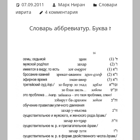
07.09.2011
Марк Ниран
Словари
иврите
иврита
4 комментария
и
арамейском.
С
ловарь аббревиатур.
Буква ז
Поговорки
и
пословицы
с
транскрипцией
на
арабском,
иврите
и
арамейском.
Кулинарные
рецепты
и
новости