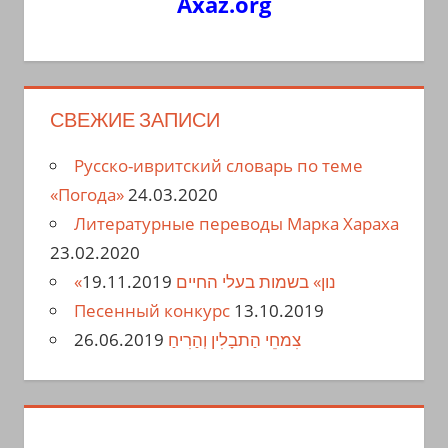
Axaz.org
СВЕЖИЕ ЗАПИСИ
Русско-ивритский словарь по теме
«Погода»
24.03.2020
Литературные переводы Марка Хараха
23.02.2020
19.11.2019
«נון» בשמות בעלי החיים
Песенный конкурс
13.10.2019
26.06.2019
צִמחֵי הַתבָלִין וְהַרִיחַ