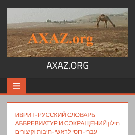
Перейти
к
содержимому
AXAZ.ORG
Арабский
язык,
иврит,
арамейский.
Учитесь
ИВРИТ-РУССКИЙ СЛОВАРЬ
читать
АББРЕВИАТУР И СОКРАЩЕНИЙ מילון
на
עברי-רוסי לראשי-תיבות וקיצורים
арабском,