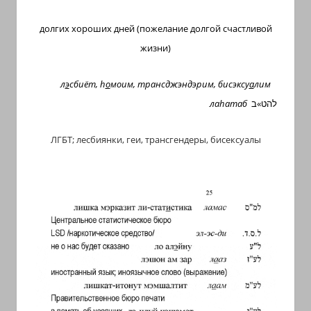
долгих хороших дней (пожелание долгой счастливой
жизни)
л
э
сбиёт, h
о
моим, трансджэндэрим, бисэксу
а
лим
лаhатаб
להט»ב
ЛГБТ; лесбиянки, геи, трансгендеры, бисексуалы