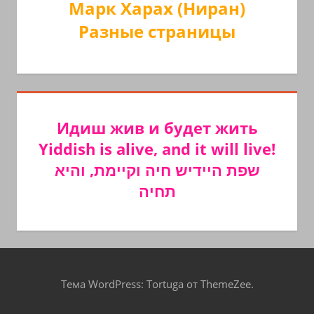
Марк Харах (Ниран)
Разные страницы
Идиш жив и будет жить
Yiddish is alive, and it will live!
שפת היידיש חיה וקיימת, והיא
תחיה
Тема WordPress: Tortuga от ThemeZee.