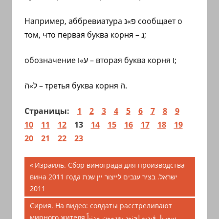
Например, аббревиатура
פ»נ
сообщает о
том, что первая буква корня –
נ
;
обозначение
ע»ו
– вторая буква корня
ו
;
ל»ה
– третья буква корня
ה
.
Страницы:
1
2
3
4
5
6
7
8
9
10
11
12
13
14
15
16
17
18
19
20
21
22
23
Навигация
Предыдущая
Израиль. Сбор винограда для производства
запись;
вина 2011 года ישראל. בציר ענבים לייצור יין שנת
по
2011
записям
Следующая
Сирия. На видео: солдаты расстреливают
запись:
мирного жителя سوريا. فيديو لجنود يعدمون مدنياً