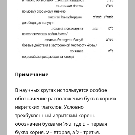
Примечание
В научных кругах используется особое
обозначение расположения букв в корнях
ивритских глаголов. Условно
трехбуквенный ивритский корень
обозначен буквами
פעל
, где
פ
– первая
буква корня,
ע
– вторая, а
ל
– третья.