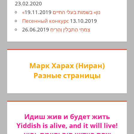
23.02.2020
19.11.2019
«נון» בשמות בעלי החיים
Песенный конкурс
13.10.2019
26.06.2019
צִמחֵי הַתבָלִין וְהַרִיחַ
Марк Харах (Ниран)
Разные страницы
Идиш жив и будет жить
Yiddish is alive, and it will live!