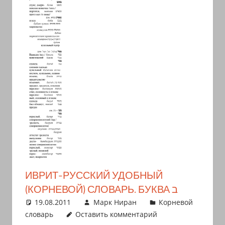
иврите
и
арамейском.
Поговорки
и
пословицы
с
транскрипцией
на
арабском,
иврите
и
арамейском.
ИВРИТ-РУССКИЙ УДОБНЫЙ
Кулинарные
(КОРНЕВОЙ) СЛОВАРЬ. БУКВА ב
рецепты
19.08.2011
Марк Ниран
Корневой
и
словарь
Оставить комментарий
новости