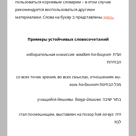
пользоваться корневым словарем – в этом случае
рекомендуется воспользоваться другими
материалами. Слова на букву
ב
представлены
здесь
.
Примеры устойчивых словосочетаний
избирательная комиссия
ваадат
h
а-бхирот
ועדת
הבחירות
со всех точек зрения, во всех смыслах, отношениях
ми-
коль hа-бхинот
מכל הבחינות
учащийся йешивы
бахур-йешива
בחור ישיבה
стал посмешищем, выставлен на позор
hая ла-вуз
היה
לבוז