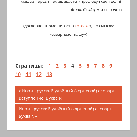
мешает, вредит, вмешивается (преследуя свои цели)
бохэш бэ-кдэра
בוחש בקדרה
(дословно: «помешивает в
котелке
«; по смыслу:
«заваривает кашу»)
Страницы:
1
2
3
4
5
6
7
8
9
10
11
12
13
Навигация
Предыдущая
Иврит-русский удобный (корневой) словарь.
запись;
Вступление. Буква א
по
Следующая
Иврит-русский удобный (корневой) словарь.
записям
запись:
Буква ג