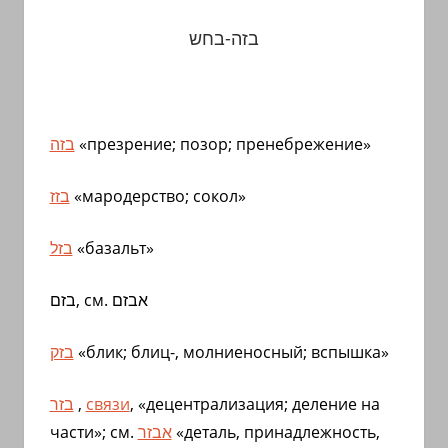
בזה-בחש
בזה
«презрение; позор; пренебрежение»
בזז
«мародерство; сокол»
בזל
«базальт»
בזם, см. אבזם
בזק
«блик; блиц-, молниеносный; вспышка»
בזר
,
связи
, «децентрализация; деление на
части»; см.
אבזר
«
деталь, принадлежность,