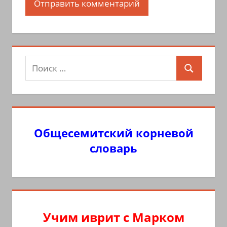
Поиск
Поиск
для:
Общесемитский корневой
словарь
Учим иврит с Марком