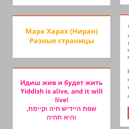
Марк Харах (Ниран)
Разные страницы
Идиш жив и будет жить
Yiddish is alive, and it will
live!
שפת היידיש חיה וקיימת,
והיא תחיה