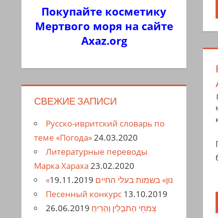
Покупайте косметику
Мертвого моря на сайте
Axaz.org
СВЕЖИЕ ЗАПИСИ
Русско-ивритский словарь по
теме «Погода»
24.03.2020
Литературные переводы
Марка Хараха
23.02.2020
19.11.2019
«נון» בשמות בעלי החיים
Песенный конкурс
13.10.2019
26.06.2019
צִמחֵי הַתבָלִין וְהַרִיחַ