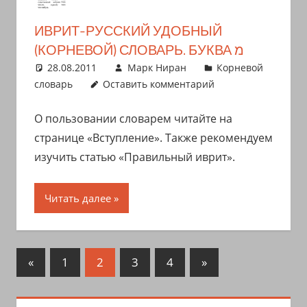
ИВРИТ-РУССКИЙ УДОБНЫЙ
(КОРНЕВОЙ) СЛОВАРЬ. БУКВА מ
28.08.2011
Марк Ниран
Корневой
словарь
Оставить комментарий
О пользовании словарем читайте на
странице «Вступление». Также рекомендуем
изучить статью «Правильный иврит».
Читать далее
Пагинация
Предыдущие
Следующие
«
1
2
3
4
»
записи
записи
записей