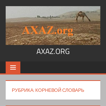
Перейти
к
содержимому
AXAZ.ORG
Арабский
язык,
иврит,
арамейский.
Учитесь
РУБРИКА:
КОРНЕВОЙ СЛОВАРЬ
читать
на
арабском,