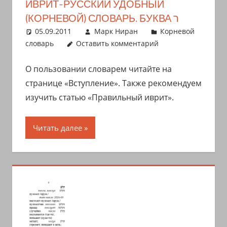
ИВРИТ-РУССКИЙ УДОБНЫЙ
с
(КОРНЕВОЙ) СЛОВАРЬ. БУКВА ר
переводом
05.09.2011
Марк Ниран
Корневой
на
словарь
Оставить комментарий
арабский
и
О пользовании словарем читайте на
иврит
странице «Вступление». Также рекомендуем
изучить статью «Правильный иврит».
Читать далее