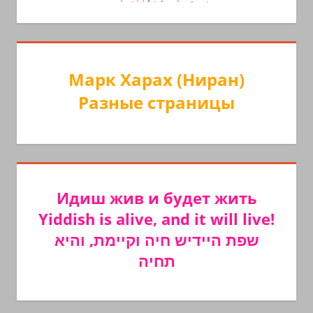
Марк Харах (Ниран)
Разные страницы
Идиш жив и будет жить
Yiddish is alive, and it will live!
שפת היידיש חיה וקיימת, והיא
תחיה