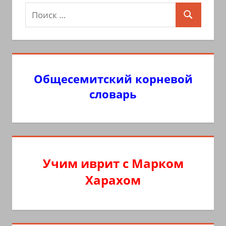
Поиск
Поиск
для:
Общесемитский корневой
словарь
Учим иврит с Марком
Харахом