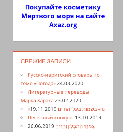
Покупайте косметику
Мертвого моря на сайте
Axaz.org
СВЕЖИЕ ЗАПИСИ
Русско-ивритский словарь по
теме «Погода»
24.03.2020
Литературные переводы
Марка Хараха
23.02.2020
19.11.2019
«נון» בשמות בעלי החיים
Песенный конкурс
13.10.2019
26.06.2019
צִמחֵי הַתבָלִין וְהַרִיחַ