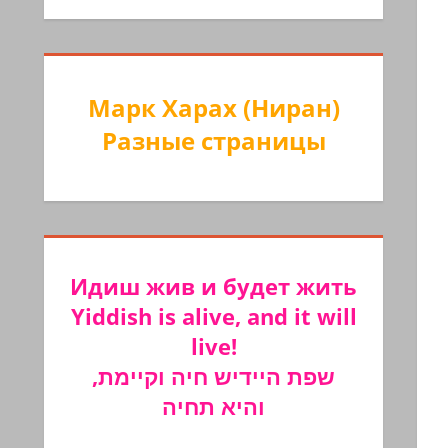
Марк Харах (Ниран)
Разные страницы
Идиш жив и будет жить
Yiddish is alive, and it will
live!
שפת היידיש חיה וקיימת,
והיא תחיה