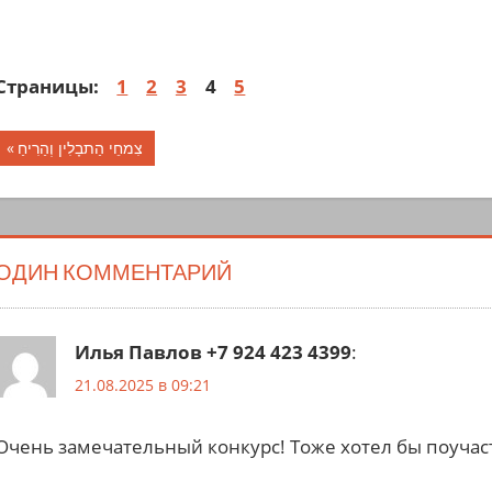
Страницы:
1
2
3
4
5
Навигация
Предыдущая
צִמחֵי הַתבָלִין וְהַרִיחַ
запись;
по
записям
ОДИН КОММЕНТАРИЙ
Илья Павлов +7 924 423 4399
:
21.08.2025 в 09:21
Очень замечательный конкурс! Тоже хотел бы поучас