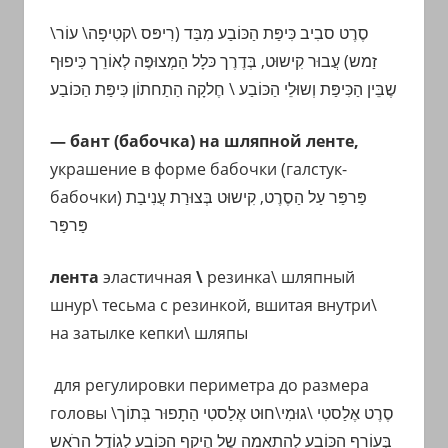
סֶרֶט סבִיב כִּיפַּת הַכּוֹבַע
מִבַּד (רִיפּס \קטִיפָה\ עוֹר\
זַמש) עֲבוּר קִישוּט, בְּדֶרֶך כּלָל הַ
מְצוּפֶּה
לְאוֹרֵך כִּיפוּף
שֶבֵּין הַכִּיפַּת וְשוּלֵי הַכּוֹבַע
\ חֶלקָה הַתַחתוֹן כִּיפַּת הַכּוֹבַע
— бант (бабочка) на шляпной ленте,
украшение в форме бабочки (галстук-
бабочки)
פַּרפַּר עַל הַסֶרֶט, קִישוּט בְּצוּרַת עֲנִיבַת
פַּרפַּר
лента
эластичная
\
резинка\ шляпный
шнур\ тесьма с резинкой, вшитая внутри\
на затылке кепки\ шляпы
для регулировки периметра до размера
головы
הַתָפוּר בְּתוֹך\
אֶלַסטִי
סֶרֶט אֶלַסטִי \גוּמִי\חוּט
בְּעוֹרֵף
הַכּוֹבַע לְהַתאָמָה שֶל הֶיקֵף הַכּוֹבַע לְגוֹדֶל הַרֹאש