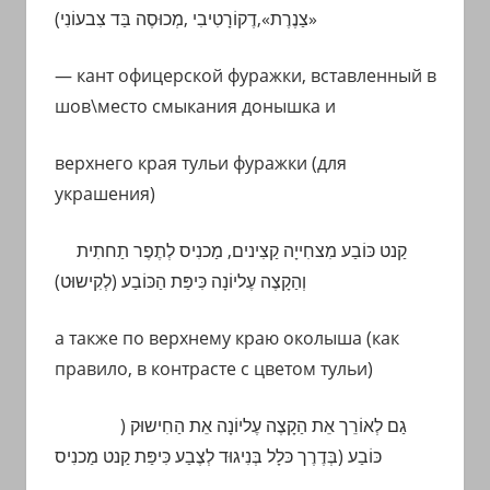
)
צִבעוֹנִי
«צַנֶרֶת»,דֶקוֹרָטִיבִי ,מְכוּסֶה בַּד
— кант офицерской фуражки, вставленный в
шов\место смыкания донышка и
верхнего края тульи фуражки (для
украшения)
קַנט
כּוֹבַע מִצחִייָה
קַצִינים,
מַכנִיס לְתֶפֶר תַחתִית
וְהַקָצֶה עֶליוֹנָה כִּיפַּת הַכּוֹבַע (לְקִישוּט)
а также по верхнему краю околыша (как
правило, в контрасте с цветом тульи)
)
חִישוּק
אֵת הַקָצֶה עֶליוֹנָה אֵת הַ
גַם לְאוֹרֵך
כּוֹבַע (בְּדֶרֶך כּלָל בְּנִיגוּד לְצֶבַע כִּיפַּת
קַנט
מַכנִיס