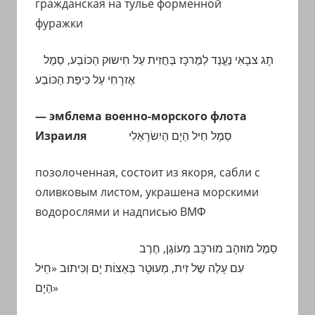
гражданская на тулье
форменной
фуражки
תָג צבָאִי נֶעֱנַד לְמֶרכָּז בְּחֲזִית עַל חִישוּק הַכּוֹבַע, סֵמֶל
אֶזרָחִי עַל כִּיפַּת הַכּוֹבַע
— эмблема военно-морского флота
Израиля
הַיִשׂרָאֵלִי
סֵמֶל חֵיל הַיָם
позолоченная, состоит из якоря, сабли с
оливковым листом, украшена морскими
водорослями и надписью ВМФ
סֵמֶל מוּזהָב מוּרכָּב מִעוֹגֶן, חֶרֶב
עִם עָלֶה שֶל זִית, מְעוּטָר בְּאַצוֹת יָם וְכִּיתוּב «חֵיל
הַיָם»