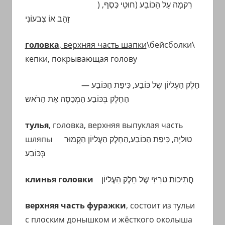
)
רִקמָה עַל הַכּוֹבַע (חוּטֵי כֶּסֶף,
זָהָב אוֹ צִבעוֹנִי
головка
, верхняя часть шапки
\бейсболки\
кепки, покрывающая голову
חֵלֶק
הַעֶליוֹן שֶל כּוֹבַע,
כִּיפַּת הַכּוֹבַע —
הַחֵלֶק בְּכּוֹבַע הַמְכַסֶה אֵת הַרֹאש
тулья
, головка, верхняя выпуклая часть
шляпы
קָמוּר
טוּליָה, כִּיפַּת הַכּוֹבַע,הַחֵלֶק הַעֶליוֹן הַ
בְּכּוֹבַע
клинья головки
חֲתִיכוֹת טרִיזִי שֶל חֵלֶק הַעֶליוֹן
верхняя часть фуражки
, состоит из тульи
с плоским донышком и жёсткого околыша