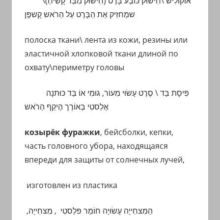
\
חִישוּק כּוֹבַע בָּרֶט (חִישוּק מִבַּד קָשִיחַ)
אוֹקוֹלִיש \
שמַחזִיק אֵת הַבָּרֶט עַל הַרֹאש
קָשפֶּן
полоска ткани\ лента из кожи, резины или
эластичной хлопковой ткани длиной по
охвату\периметру головы
פִּיסָת בַּד \ סֶרֶט עָשׂוּי מִעוֹר, גוּמִי אוֹ בַּד כּוּתנָה
אֶלַסטִי בְּאוֹרֶך הֶיקֵף הַרֹאש
козырёк фуражки
, бейсболки, кепки,
часть головного убора, находящаяся
впереди для защиты от солнечных лучей,
изготовлен из пластика
מִצחִייָה,
,
הַמִצחִייָה עָשׂוּיָה חוֹמֵר פּלַסטִי