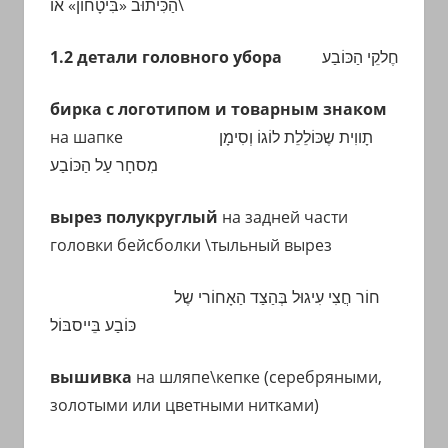
הַכִּיתוּב «בִּיטָחוֹן» אוֹ
\
1.2 детали головного убора
חֶלקֵי הַכּוֹבַע
бирка с логотипом и товарным знаком
на шапке
תָווִית שֶכּוֹלֵלֵת לוֹגוֹ וְסִימָן
מִסחָר עַל הַכּוֹבַע
вырез полукруглый
на задней части
головки бейсболки \тыльный вырез
חוֹר חֲצִי עִיגוּל בְּהַצַד הַאָחוֹרי שֶל
כּוֹבַע בֵּייסבּוֹל
вышивка
на шляпе\кепке (серебряными,
золотыми или цветными нитками)