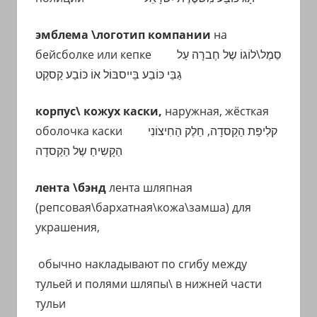
эмблема \логотип компании
на
бейсболке или кепке
סֵמֶל\לוֹגוֹ שֶל חֶברָה עַל
גַבֵּי כּוֹבַע בֵּייסבּוֹל אוֹ כּוֹבַע קַסקֶט
корпус\ кожух каски,
наружная, жёсткая
оболочка каски
הַחִיצוֹנִי
חֵלֶק
קלִיפַּת הַקַסדָה,
הַקָשִיחַ שֶל הַקַסדָה
лента \бэнд
лента шляпная
(репсовая\бархатная\кожа\замша) для
украшения,
обычно накладывают по сгибу между
тульей и полями шляпы\ в нижней части
тульи