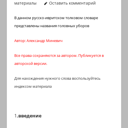
материалы
Оставить комментарий
иврите
и
В данном русско-ивритском толковом словаре
арамейском.
представлены названия головных уборов
Поговорки
и
Автор: Александр Миневич
пословицы
с
Все права сохраняются за автором. Публикуется в
транскрипцией
авторской версии.
на
арабском,
Для нахождения нужного слова воспользуйтесь
иврите
и
индексом материала
арамейском.
Кулинарные
рецепты
1
.введение
и
новости