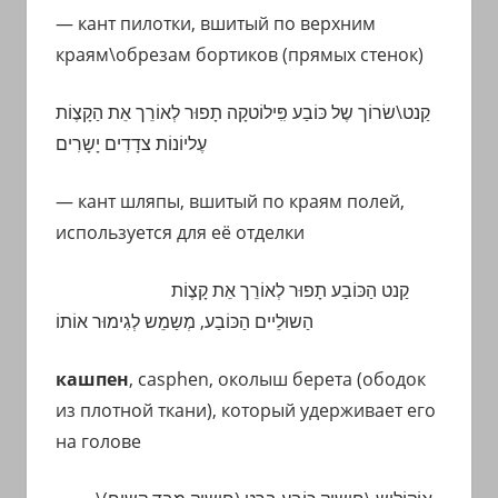
— кант пилотки, вшитый по верхним
краям\обрезам бортиков (прямых стенок)
קַנט\שׂרוֹך שֶל כּוֹבַע פִִּילוֹטקָה תָפוּר לְאוֹרֵך אֵת הַקָצֶוֹת
עֶליוֹנוֹת צדָדִים יָשָרִים
— кант шляпы, вшитый по краям полей,
используется для её отделки
קַנט
הַ
כּוֹבַע
תָפוּר לְאוֹרֵך אֵת
קָצֶוֹת
הַשוּלֵיים
הַכּוֹבַע, מְשַמֵש לְגִימוּר אוֹתוֹ
кашпен
, casphen, околыш берета (ободок
из плотной ткани), который удерживает его
на голове