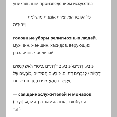
уникальным произведением искусства
כֹל הַכּוֹבַע הוּא יְצִירַת אוֹמָנוּת מוּשלֵמֵת
וְיִיחוּדִית
головные уборы религиозных людей
,
мужчин, женщин, хасидов, верующих
различных религий
כּוֹבעֵי דָתיים\ כּוֹבָעִים
לְדָתיים
,כִּיסוּיי רֹאש לְנָשִים
דָתִיוֹת \ לְגבָרִים דָתִיים, כּוֹבָעִים חֲסִידִיים ,כּוֹבָעִים שֶל
הַאֲנָשִים
הַמַאֲמִינִים בְּהַדָתוֹת שוֹנוֹת
— священнослужителей и монахов
(скуфья, митра, камилавка, клобук и
т.д.)