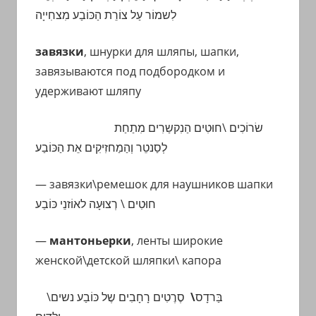
לִשמוֹר עַל צוֹרֵת הַכּוֹבַע מִצחִייָה
завязки
, шнурки для шляпы, шапки,
завязываются под подбородком и
удерживают шляпу
שׂרוֹכִים \חוּטִים הַנִקשַרִים מִתַחַת
לְסַנטֵר וְהַמַחזִיקִים אֵת הַכּוֹבַע
— завязки\ремешок для наушников шапки
חוּטִים \ רְצוּעָה לאוֹזנֵי כּוֹבַע
—
мантоньерки
, ленты широкие
женской\детской шляпки\ капора
סֶרֶטִים רָחָבִים שֶל כּוֹבַע נשים\
\
בַּרדָס