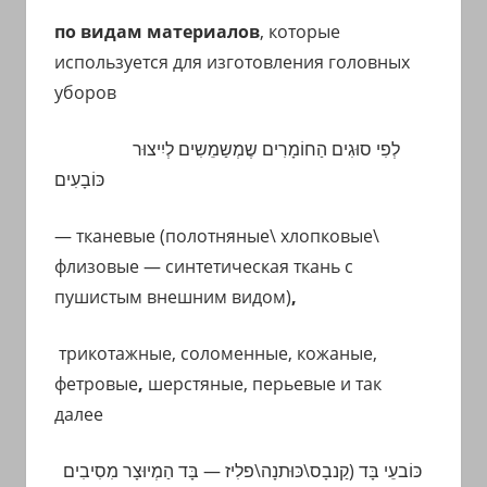
по видам материалов
, которые
используется для изготовления головных
уборов
לְפִי סוּגִים הַ
חוֹמָרִים
שֶמְשַמֵשִים לְיִיצוּר
כּוֹבָעִים
— тканевые (полотняные
\
хлопковые
\
флизовые — синтетическая ткань с
пушистым внешним видом)
,
трикотажные, соломенные, кожаные,
фетровые
,
шерстяные, перьевые и так
далее
בָּד הַמְיוּצָר מִסִיבִים
—
כּוֹבעֵי בָּד (קַנבָס\כּוּתנָה\פלִיז