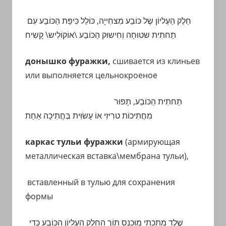
חֵלֶק הַעֶליוֹן שֶל כּוֹבַע מִצחִייָה, כּוֹלֵל כִּיפַּת הַכּוֹבַע עִם
תַחתִית שטוּחָה וְחִישוּק הַכּוֹבַע
\אוֹקוֹלִיש\
קָשִיח
донышко фуражки,
сшивается из клиньев
или выполняется цельнокроеное
תַחתִית הַכּוֹבַע,
תָפוּר
אוֹ עָשׂוִּית בְּחֲתִיכָה אַחַת
מִחֲתִיכוֹת
טרִיזִי
каркас тульи фуражки
(армирующая
металлическая вставка\мембрана тульи),
вставленный в тулью для сохранения
формы
שֶלֶד
מַתַכתִי מוּכנָס תוֹך הַחֵלֶק הַעֶליוֹן הַכּוֹבַע כְּדֵי