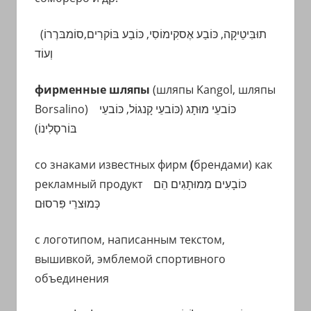
(תוּבִּיטֵיקָה, כּוֹבַע אֶסקִימוֹסִי, כּוֹבַע בּוֹקרִים,סוֹמבּרֶרוֹ
וְעוֹד
фирменные шляпы
(шляпы Kangol, шляпы
Borsalino)
כּוֹבעֵי
קָנגוֹל,
כּוֹבעֵי
כּוֹבעֵי מוּתָג (
בּוֹרסָלִינוֹ)
со знаками известных фирм
(
брендами) как
рекламный продукт
כּוֹבָעִים מִמוּתָגִים הֵם
כְּמוּצרֵי פִּרסוּם
с логотипом, написанным текстом,
вышивкой, эмблемой спортивного
объединения