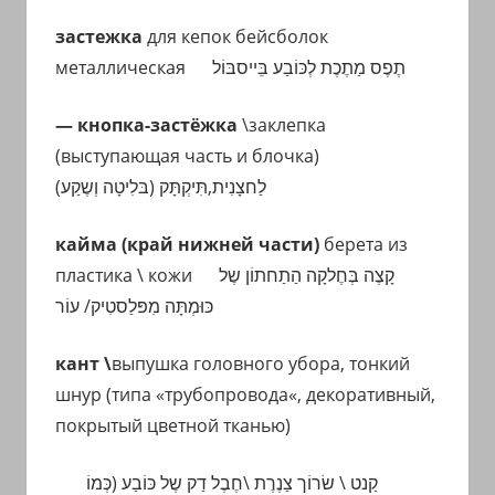
застежка
для кепок бейсболок
металлическая
תֶפֶס מַתֶכֶת לְכּוֹבַע בֵּייסבּוֹל
— кнопка-застёжка
\заклепка
(выступающая часть и блочка)
לַחצָנִית,תִּיקְתָּק (בּלִיטָה וְשֶקַע)
кайма (край нижней части)
берета из
пластика \ кожи
קָצֶה בְּחֶלקָה הַתַחתוֹן שֶל
כּוּמְתָּה מִפּלַסטִיק/ עוֹר
кант \
выпушка головного убора, тонкий
шнур (типа
«
трубопровода
«
, декоративный,
покрытый цветной тканью)
קַנט \ שׂרוֹך צַנֶרֶת \חֶבֶל דַק שֶל
כּוֹבַע
(כְּמוֹ