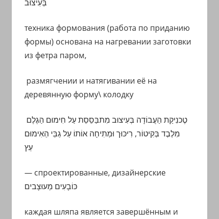
בְּעִיצוּב
техника формования (работа по приданию
формы) основана на нагревании заготовки
из фетра паром,
размягчении и натягивании её на
деревянную форму\ колодку
טֶכנִיקַת הַעֲבוֹדָה בְּעִיצוּב מִתבַּסֵסֵת עַל חִימוּם הַ
גֶלֶם
מִלֶבֶד בְּקִיטוֹר, רִיכּוּך וּמְתִיחָה
אוֹתוֹ
עַל גַבֵּי הַאִימוּם
עֵץ
— спроектированные, дизайнерские
כּוֹבָעִים מְעוּצָבים
каждая шляпа является завершённым и