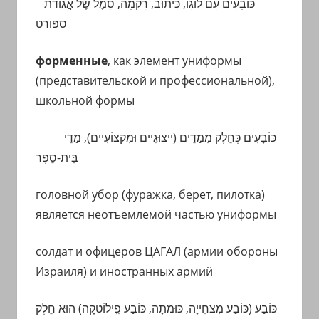
כּוֹבָעִים עִם לוֹגִוֹ, כִּיתוּב, רִקמָה, סֵמֶל שֶל אֲגוּדַת
ספּוֹרט
форменные
, как элемент униформы
(представительской и профессиональной),
школьной формы
כּוֹבָעִים כְּחֵלֶק מִמַדֵים (יִיצוּגִיים וּמִקצוֹעִיים), מַדֵי
בֵּית-סֵפֶר
головной убор (фуражка, берет, пилотка)
является неотъемлемой частью униформы
солдат и офицеров ЦАГАЛ (армии обороны
Израиля) и иностранных армий
כּוֹבַע (כּוֹבַע מִצחִייָה, כּוּמתָה, כּוֹבַע פִִּילוֹטקָה) הוּא
חֵלֶק