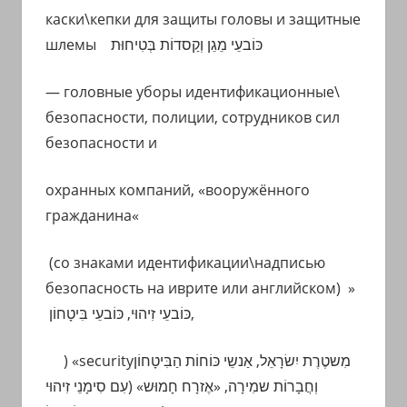
каски\кепки для защиты головы и защитные
шлемы
כּוֹבעֵי מֵגֵן וְקַסדוֹת בְּטִיחוּת
— головные уборы идентификационные
\
безопасности, полиции, сотрудников сил
безопасности и
охранных компаний,
«
вооружённого
гражданина
«
(со знаками идентификации\надписью
безопасность на иврите или английском) »
כּוֹבעֵי בִּיטָחוֹן,
כּוֹבעֵי זִיהוּי,
)
«
security
מִשטֶרֶת יִשׂרָאֵל, אַנשֵי כּוֹחוֹת הַבִּיטָחוֹן
וְחֲבָרוֹת שמִירָה, «אֶזרָח חָמוּש» (עִם סִימָנֵי זִיהוּי