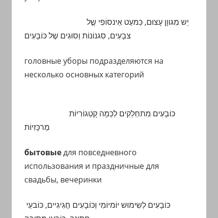
יֵש מִגווָן עָצוּם, כִּמעַט אֵינסוֹפִי שֶֶל
צבָעִים, סִגנוֹנוֹת וְסוּגִים שֶל כּוֹבָעִים
головные уборы подразделяются на
несколько основных категорий
כּוֹבָעִים מִתחַלֵקִים לְכַּמָה קָטֵגוֹרִיוֹת
מֶרכָּזִיוֹת
бытовые
для повседневного
использования и праздничные для
свадьбы, вечеринки
כּוֹבָעִים לְשִימוּש יוֹמיוֹמִי וְכּוֹבָעִים חֲגִיגִיים, כּוֹבעֵי