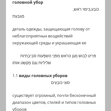
головной убор
с
переводом
כּוֹבַע,כִּיסוּי רֹאש,
на
מִגבַּעַת
арабский
и
деталь одежды, защищающая голову от
иврит
неблагоприятных воздействий
окружающей среды и украшающая ее
פּרִיט לְבוּש מֵגֵן הַרֹאש מִפּנֵי הַשפָּעוֹת סבִיבָתִיוֹת
שלִילִיוֹת וְגַם מְ
קַשֵט
אוֹתוֹ
1.1
виды головных уборов
סוּגִי כּוֹבָעִים
существует огромный, почти бесконечный
диапазон цветов, стилей и типов головных
уборов