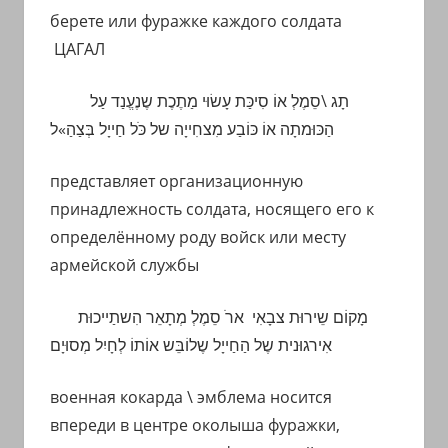
берете или фуражке каждого солдата
ЦАГАЛ
תָג
\סֵמֶלְ אוֹ סִיכַּת
עָשׂוּי
מַתֶכֶת שֶ
נֶעֱנַד עַל
הַכּוּמתָה
אוֹ כּוֹבַע מִצחִייָה
של כֹּל חַייָל בְּצַהַ»ל
представляет организационную
принадлежность солдата, носящего его к
определённому роду войск или месту
армейской службы
מָקוֹם שֵירוּת צבָאִי
ארֹ
סֵמֶלְ
מְתָאֵר הִשתַייכוּת
אִירגוּנית שֶל הַ
חַייָל
שֶלוֹבֵּש אוֹתוֹ
לְחָיִל מְסוּיָם
военная кокарда \ эмблема носится
впереди в центре околыша
фуражки,