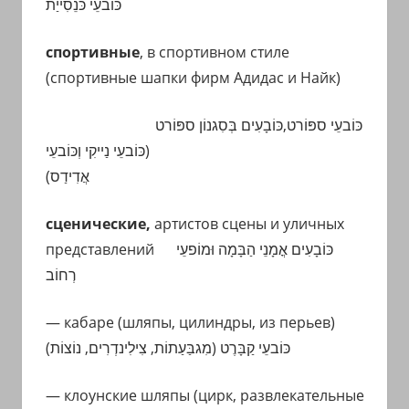
כּוֹבעֵי כּנֵסִייַת
спортивные
, в спортивном стиле
(спортивные шапки фирм Адидас и Найк)
כּוֹבעֵי ספּוֹרט,כּוֹבָעִים בְּסִגנוֹן ספּוֹרט
(כּוֹבעֵי נַייקִי וְכּוֹבעֵי
)
אֲדִידַס
сценические,
артистов сцены и уличных
представлений
כּוֹבָעִים אֳמָנֵי הַבָּמָה וּמוֹפעֵי
רְחוֹב
— кабаре (шляпы, цилиндры, из перьев)
כּוֹבעֵי קַבָּרֶט (מִגבַּעַתוֹת, צִילִינדְרִים,
נוֹצוֹת)
— клоунские шляпы (цирк, развлекательные