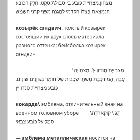
מִצחוֹן,מִצחִייַת כּוֹבַע בֵּייסבּוֹל\קַסקֶט, חֵלֶק הַכּוֹבַע
הַנִמצַאת בְּצַדוֹ הַקִדמִי לְהֲגָנָה מִפּנֵי קַרנֵי הַשֶמֶש
козырёк сэндвич
, толстый козырёк,
состоящий их двух слоев материала
разного оттенка; бейсболка козырек
сэндвич
‘
מִצחִייַת סֶנדווִיץ’, מִצחִייָה
עָבָה, הַמוּרכֵּבֵת מִשתֵי שכָבוֹת שֶל חוֹמֶר בְּגווָנִים שוֹנִים,
כּוֹבַע מִצחִייַת סֶנדווִיץ
кокарда\
эмблема, отличительный знак на
военном головном уборе
קוֹקָארדָה\
תָג \
סֵמֶלְ עַל כּוֹבַע צבָאִי
— эмблема металлическая
носится на