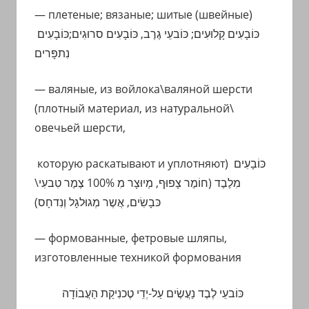
— плетеные; вязаные; шитые (швейные)
כּוֹבָעִים קָלוּעִים;
כּוֹבעֵי גֶרֶב, כּוֹבָעִים
סרוּגִים;
כּוֹבָעִים
נִתפָּרים
— валяные, из войлока\валяной шерсти
(
плотный материал, из натуральной\
овечьей шерсти,
которую раскатывают и уплотняют)
כּוֹבָעִים
מִ
לֶבֶד
(חוֹמֶר
צָפוּף, מְיוּצָר מִ 100% צֶמֶר טִבעִי\
כּבָשִׂים, אֲשֶר מְגוּלגָל וְנִדחָס)
— формованные, фетровые шляпы,
изготовленные техникой формования
כּוֹבעֵי לֶבֶד נַעֲשֶׂים עַל-יְדֵי
טֶכנִיקַת הַעֲבוֹדָה