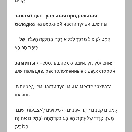
יְלָדִים
залом\ центральная продольная
складка
на верхней части тульи шляпы
קֶמֶט \קִיפּוּל
מֶרכָּזִי לְכֹל אוֹרֵכָה
בְּחֶלקָה הַעֶלִיוֹן שֶל
כִּיפַּת הַכּוֹבַע
замины
\ небольшие складки, углубления
для пальцев, расположенные с двух сторон
в передней части тульи \на месте захвата
шляпы
קֶמטִים קטַנִים יוֹתֵר,»עֵינַיִים» \שִיקוּעַים לְאֶצבָּעוֹת יֶשנָם
מִשנֵי צַדֵדי שֶל כִּיפַת הַכּוֹבַע בְּקִדמָתַה (בַּמָקוֹם אֲחִיזַת
הַכּוֹבַע)