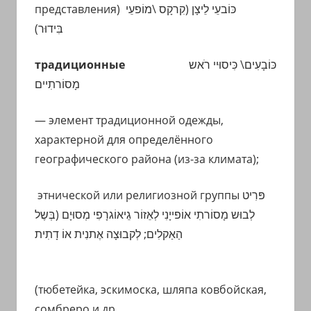
представления)
כּוֹבעֵי לֵיצָן (קִרקָס \מוֹפעֵי
בִּידוּר)
традиционные
כּוֹבָעִים\ כִּיסוּיי רֹאש
מָסוֹרתִיים
— элемент традиционной одежды,
характерной для определённого
географического района (из-за климата);
этнической или религиозной группы
פּרִיט
לְבוּש מָסוֹרתִי אוֹפייָנִי לְאֵזוֹר גֵיאוֹגרָפִי מְסוּיָם (בְּשֶל
הַאַקלִים; לְקבוּצָה אֶתנִית אוֹ דָתִית
(тюбетейка, эскимоска, шляпа ковбойская,
сомбреро и др.