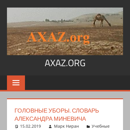
Перейти
к
содержимому
AXAZ.ORG
Арабский
язык,
иврит,
арамейский.
Учитесь
ГОЛОВНЫЕ УБОРЫ. СЛОВАРЬ
читать
АЛЕКСАНДРА МИНЕВИЧА
на
15.02.2019
Марк Ниран
Учебные
арабском,