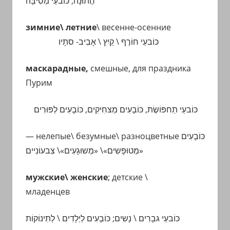
חֲתוּנָה, כּוֹבעֵי מְסִיבָּה
зимние\ летние
\ весенне-осенние
כּוֹבעֵי חוֹרֶף \ קַיִץ \ אָבִיב- סתָיו
маскарадные,
смешные, для праздника
Пурим
כּוֹבעֵי תַחפּוֹשֶׂת,
כּוֹבָעִים
מַצחִיקִים, כּוֹבָעִים לְפּוּרִים
— нелепые
\
безумные
\
разноцветные
כּוֹבָעִים
«מְטוּפָּשִים»\ «מְשוּגָעִים»\ צִבעוֹנִיים
мужские\ женские
; детские \
младенцев
כּוֹבעֵי גבָרִים \ נָשִים;
כּוֹבָעִים לְיְלָדִים
\ לְתִינוֹקוֹת