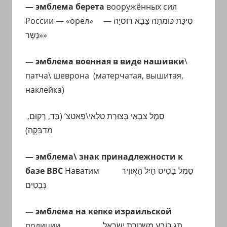
— эмблема берета
вооружённых сил
России — «орел»
סִיכַּת כּוּמתָה צָבָא רוּסיָה —
«נֶשֶר»
— эмблема военная в виде нашивки
\
патча\ шеврона (матерчатая, вышитая,
наклейка)
סֵמֶל צבָאִי
בְּצוּרַת
טלַאי\פַּאטצ’ (בַּד, רָקוּם,
מַדבֵּקָה)
— эмблема\ знак принадлежности к
базе ВВС
Наватим
סֵמֶל בָּסִיס חָיִל הַאֲווִיר
נְבָטִים
— эмблема на кепке израильской
полиции
תָג כּוֹבַע מִשטֶרֶת יִשׂרָאֵל