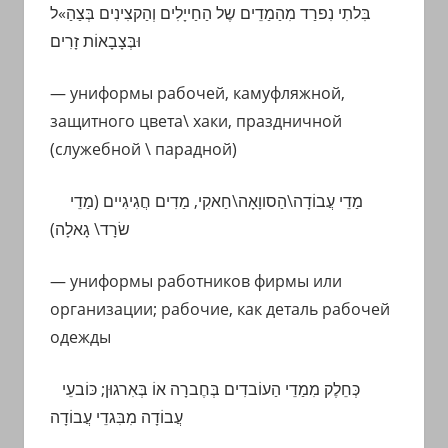
בִּלתִי נִפרַד מִהַמַדֵים שֶל הַחַייָלִים וְהַקצִינִים בְּצַהַ»ל
וּבְּצָבָאוֹת זָרִים
— униформы рабочей, камуфляжной,
защитного цвета\ хаки, праздничной
(служебной \ парадной)
מַדֵי עֲבוֹדָה\הַסווָאָה\חַאקִי,
מַדִים
חֲגִיגִיים (מַדֵי
שׂרָד\ גָאלָה)
— униформы работников фирмы или
организации; рабочие, как деталь рабочей
одежды
כְּ
חֵלֶק
מִמַדֵי הַעוֹבדִים
בְּחֶברָה אוֹ בְּאִרגוּן;
כּוֹבעֵי
עֲבוֹדָה מִבִּגדֵי עֲבוֹדָה