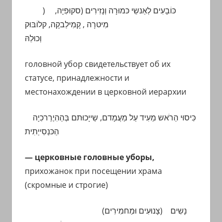
)
(סקוּפִיָה,
נָזִירִים
לְאַנשֵי כּמוּרָה וְ
כּוֹבָעִים
מִיטרָה , קָמִילַבקָה, קלוֹבּוּק
וְכוּלֵהּ
головной убор свидетельствует об их
статусе, принадлежности и
местонахождении в церковной иерархии
כִּיסוּי הַרֹאש מֵעִיד עַל מַעֲמָדם, שַייָכוּתם בְּהַהִיֶרַרכִיָה
הַכּנַסִייַתִית
— церковные головные уборы,
прихожанок при посещении храма
(скромные и строгие)
(
צָנוּעִים וּמַחמִירִים)
נָשִים