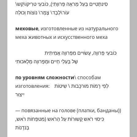
קַש\
כּוֹבעֵי טרִיקוֹ\
,
בַּעַל מַראֶה פַּרווָתִי)
סִינתֶטִיים
נוֹצוֹת
\
עוֹר\לֶבֶד\ צֶמֶר
וְכוּלֵה
меховые
, изготовленные из натурального
меха животных и искусственного меха
כּוֹבעֵי פַּרווָה, עָשׂוּיים מִפַּרווָה אֲמִיתִית
שֶל
בַּעַלֵי חַיִים וּמְפַּרווָה מְלָאכוּתִי
по уровням сложности
\ способам
изготовления:
לְפִי רָמוֹת מוּרכָּבוּת \ שִיטוֹת
יִיצוּר
— повязанные на голове (платки, банданы)
)
כִּיסוּי רֹאש
קָשוּרוֹת עַל הַרֹאש (מִטפַּחוֹת רֹאש,
בַּנדָנוֹת