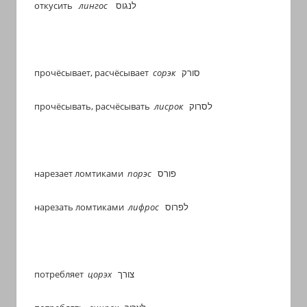
откусить
лингос
לנגוס
прочёсывает, расчёсывает
сорэк
סורק
прочёсывать, расчёсывать
лисрок
לסרוק
нарезает ломтиками
порэс
פורס
нарезать ломтиками
лифрос
לפרוס
потребляет
цорэх
צורך