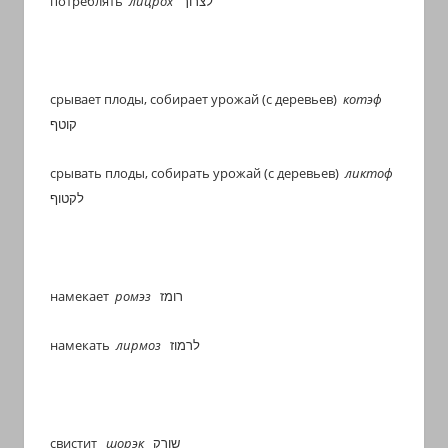
потреблять
лицрох
לצרוך
срывает плоды, собирает урожай (с деревьев)
котэф
קוטף
срывать плоды, собирать урожай (с деревьев)
ликтоф
לקטוף
намекает
ромэз
רומז
намекать
лирмоз
לרמוז
свистит
шорэк
שורק