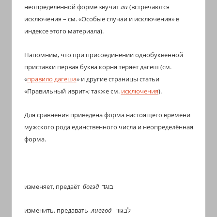
с
неопределённой форме звучит
ли
(встречаются
переводом
исключения – см. «Особые случаи и исключения» в
на
индексе этого материала).
арабский
и
Напомним, что при присоединении однобуквенной
приставки первая буква корня теряет дагеш (см.
иврит
«
правило дагеша
» и другие страницы статьи
«Правильный иврит»; также см.
исключения
).
Для сравнения приведена форма настоящего времени
мужского рода единственного числа и неопределённая
форма.
изменяет, предаёт
богэд
בוגד
изменить, предавать
ливгод
לבגוד