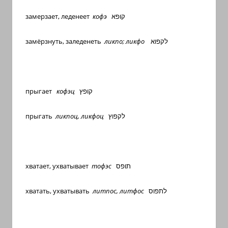
замерзает, леденеет
кофэ
קופא
замёрзнуть, заледенеть
ликпо;
ликфо
לקפוא
п
рыгает
кофэц
קופץ
прыгать
ликпоц, ликфоц
לקפוץ
хватает, ухватывает
тофэс
תופס
хватать, ухватывать
литпос, литфос
לתפוס