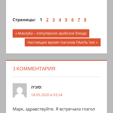
Страницы:
1
2
3
4
5
6
7
8
Навигация
Предыдущая
Маклуба – популярное арабское блюдо
запись;
по
Следующая
Настоящее время глаголов ПААЛЬ פעל
запись:
записям
3 КОММЕНТАРИЯ
סוניה
:
18.05.2020 в 03:24
Марк, здравствуйте. Я встречала глагол