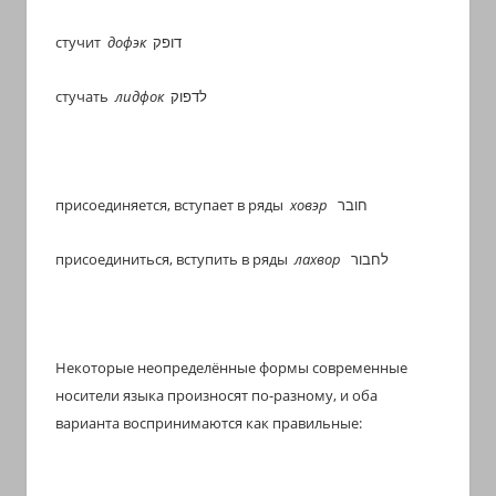
стучит
дофэк
דופק
стучать
лидфок
לדפוק
присо
е
диняется, вступает в ряды
ховэр
חובר
присоединиться, вступить в ряды
лахвор
לחבור
Некоторые неопределённые формы современные
носители языка произносят по-разному, и оба
варианта воспринимаются как правильные: