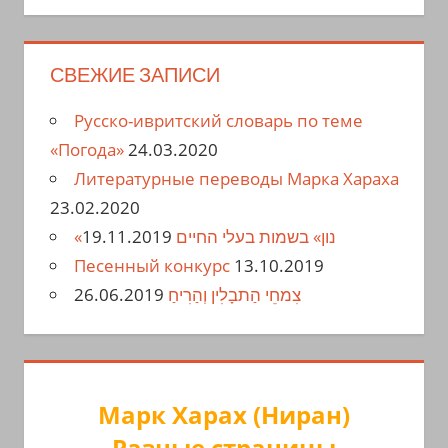
СВЕЖИЕ ЗАПИСИ
Русско-ивритский словарь по теме
«Погода»
24.03.2020
Литературные переводы Марка Хараха
23.02.2020
19.11.2019
«נון» בשמות בעלי החיים
Песенный конкурс
13.10.2019
26.06.2019
צִמחֵי הַתבָלִין וְהַרִיחַ
Марк Харах (Ниран)
Разные страницы