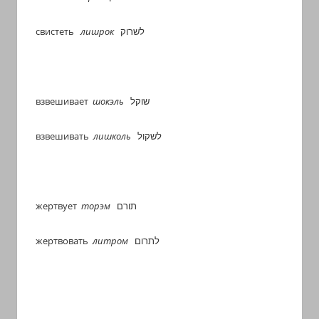
свистеть
лишрок
לשרוק
взвешивает
шокэль
שוקל
взвешивать
лишколь
לשקול
жертвует
торэм
תורם
жертвовать
литром
לתרום