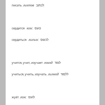
писать
лихтов
לכתוב
сердится
коэс
כועס
сердиться
лихъос
לכעוס
учится, учит, изучает
ломэд
לומד
учиться, учить, изучать
лилмод
ללמוד
жуёт
лоэс
לועס