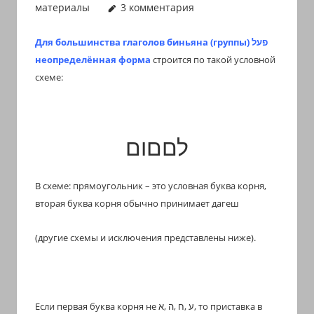
материалы
3 комментария
иврите
и
Для большинства глаголов биньяна (группы) פעל
арамейском.
неопределённая форма
строится по такой условной
Поговорки
схеме:
и
пословицы
с
транскрипцией
לםםום
на
арабском,
В схеме: прямоугольник – это условная буква корня,
иврите
вторая буква корня обычно принимает дагеш
и
арамейском.
(другие схемы и исключения представлены ниже).
Кулинарные
рецепты
и
новости
Если первая буква корня не
ע ,ח ,ה ,א
, то приставка в