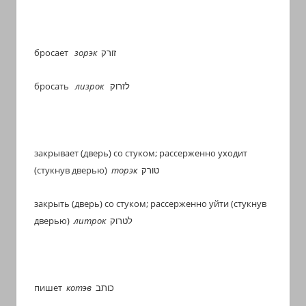
бросает
зорэк
זורק
бросать
лизрок
לזרוק
закрывает (дверь) со стуком; рассерженно уходит
(стукнув дверью)
торэк
טורק
закрыть (дверь) со стуком; рассерженно уйти (стукнув
дверью)
литрок
לטרוק
пишет
котэв
כותב