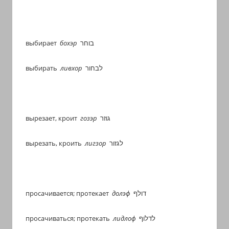
выбирает
бохэр
בוחר
выбирать
ливхор
לבחור
вырезает, кроит
гозэр
גוזר
вырезать, кроить
лигзор
לגזור
просачивается; протекает
долэф
דולף
просачиваться; протекать
лидлоф
לדלוף