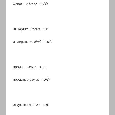
жевать
лилъос
ללעוס
измеряет
модэд
מודד
измерять
лимдод
למדוד
продаёт
мохэр
מוכר
продать
лимкор
למכור
откусывает
ногэс
נוגס