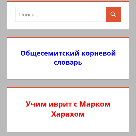
Поиск
Поиск
для:
Общесемитский корневой
словарь
Учим иврит с Марком
Харахом