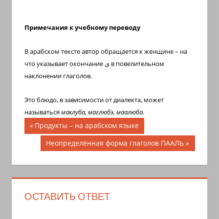
Примечания к учебному переводу
В арабском тексте автор обращается к женщине – на
что указывает окончание
ى
в повелительном
наклонении глаголов.
Это блюдо, в зависимости от диалекта, может
называться
маклуба, маглюбэ, маалюба.
Навигация
Предыдущая
Продукты – на арабском языке
запись;
по
Следующая
Неопределённая форма глаголов ПААЛЬ
запись:
записям
ОСТАВИТЬ ОТВЕТ