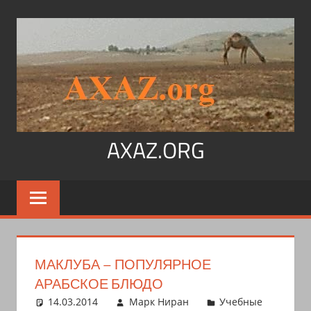
Перейти
к
содержимому
AXAZ.ORG
Арабский
язык,
иврит,
арамейский.
Учитесь
МАКЛУБА – ПОПУЛЯРНОЕ
читать
АРАБСКОЕ БЛЮДО
на
14.03.2014
Марк Ниран
Учебные
арабском,