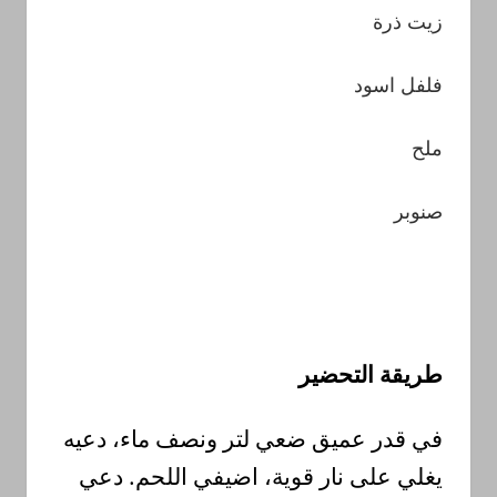
زيت
ذرة
فلفل
اسود
ملح
صنوبر
طريقة
التحضير
في
قدر
عميق
ضعي
لتر ونصف
ماء،
دعيه
يغلي
على
نار
قوية،
اضيفي
ا
للحم.
دعي