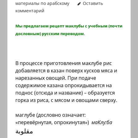
материалы по арабскому
Оставить
иврите
комментарий
и
арамейском.
Мы предлагаем рецепт маклубы с учебным (почти
Поговорки
дословным) русским переводом.
и
пословицы
с
транскрипцией
В процессе приготовления маклубе рис
на
добавляется в казан поверх кусков мяса и
арабском,
нарезанных овощей. При подаче
иврите
содержимое казана опрокидывается на
поднос (отсюда и название) – образуется
и
горка из риса, с мясом и овощами сверху.
арамейском.
Кулинарные
маглубе (дословно означает:
рецепты
«перевёрнутая, опрокинутая»)
маКлу:ба
и
مقلوبة
новости