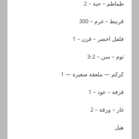
– 2
حبة
–
طماطم
قرنبط – غرم – 300
فلفل
اخضر
– قرن – 1
2-3
–
سن
–
ثوم
— 1
صغيرة
ملعقة
—
كركم
– 1
عود
–
قرفة
– 2
ورقة
–
غار
هيل