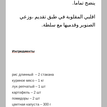
.
تماما
ينضج
اقلبي
المقلوبة
في
طبق
تقديم
،وزعي
.
سلطة
مع
وقدميها
الصنوبر
Ингредиенты
рис длинный – 2 стакана
куриное мясо – 1 кг
лук репчатый – 1 шт
картофель – 2 шт
помидоры – 2 шт
цветная капуста – 300 г