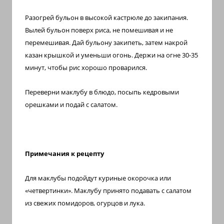
Разогрей бульон в высокой кастрюле до закипания.
Вылей бульон поверх риса, не помешивая и не
перемешивая. Дай бульону закипеть, затем накрой
казан крышкой и уменьши огонь. Держи на огне 30-35
минут, чтобы рис хорошо проварился.
Переверни маклубу в блюдо, посыпь кедровыми
орешками и подай с салатом.
Примечания к рецепту
Для маклубы подойдут куриные окорочка или
«четвертинки». Маклубу принято подавать с салатом
из свежих помидоров, огурцов и лука.