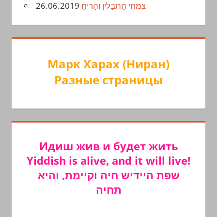
26.06.2019
צִמחֵי הַתבָלִין וְהַרִיחַ
Марк Харах (Ниран)
Разные страницы
Идиш жив и будет жить
Yiddish is alive, and it will live!
שפת היידיש חיה וקיימת, והיא
תחיה