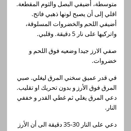
متوسطة،
أضيفي
البصل
والثوم المقطعة.
اقلي
إلى
أن
يصبح
لون
ها
ذهبي
فاتح.
،
المسلوقة
الخضروات
اللحم و
أضيفي
.
وقلبي
5 دقيقة.
نار
على
واتركيها
صفي
الارز
جيدا
وضعيه
فوق
اللحم و
.
خضروات
صبي
.
ليغلي
المرق
سخني
عميق
قدر
في
.
تقليب
او
تحريك
بدون
و
الأرز
فوق
المرق
دعي
المرق
يغلي
ثم
غطي
القدر
و
خففي
.
النار
الأرز
أن
الى
دقيقة
30-35
النار
على
دعي