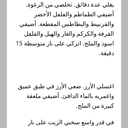
.
الرغوة
من
تخلصي
.
دقائق
عدة
يغلي
أضيفي
الطماطم
والفلفل الأ
خضر
والقرنبيط و
البطاطس
المقطعة.
أضيفي
القرفة
والكركم و
الغار
والهيل
و
الفلفل
15
متوسطة
نار
على
اتركي
.
والملح
اسود
.
دقيقة
عميق
طبق
في
الأرز
ضعي
.
الأرز
اغسلي
ملعقة
أضيفي
.
الدافئ
بالماء
واغمريه
.
الملح
من
كبيرة
في
قدر
واسع
سخني
الزيت
على
نار