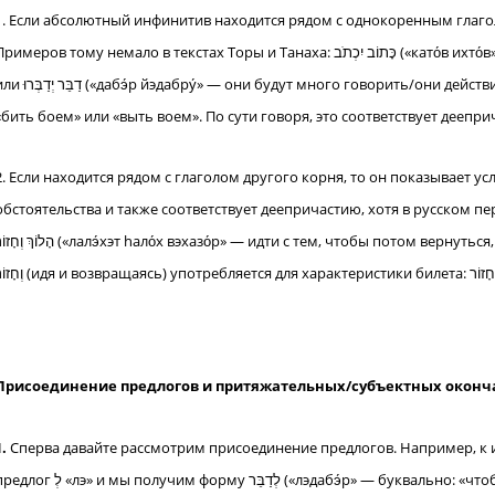
1. Если абсолютный инфинитив находится рядом с однокоренным глагол
имеров тому немало в текстах Торы и Танаха: כָּתוֹב יִכְתֹב («като́в ихто́в» — он действительно напишет/он будет много писать)
 йэдабру́» — они будут много говорить/они действительно скажут). Здесь приходят на ум русские выражения:
«бить боем» или «выть воем». По сути говоря, это соответствует деепри
2. Если находится рядом с глаголом другого корня, то он показывает у
обстоятельства и также соответствует деепричастию, хотя в русском пере
ה («лалэ́хэт hало́х вэхазо́р» — идти с тем, чтобы потом вернуться, «туда и обратно»). В современном иврите форма הָלוֹךְ
Присоединение предлогов и притяжательных/субъектных оконч
1.
Сперва давайте рассмотрим присоединение предлогов. Например, к инфинитиву דַבֵּר «дабэ́р» мо
«лэ» и мы получим форму לְדַבֵּר («лэдабэ́р» — буквально: «чтобы говорить»): לְ — это предлог направления