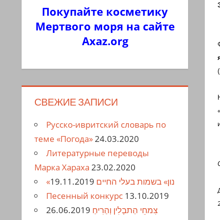
Покупайте косметику
Мертвого моря на сайте
Axaz.org
СВЕЖИЕ ЗАПИСИ
Русско-ивритский словарь по
теме «Погода»
24.03.2020
Литературные переводы
Марка Хараха
23.02.2020
19.11.2019
«נון» בשמות בעלי החיים
Песенный конкурс
13.10.2019
26.06.2019
צִמחֵי הַתבָלִין וְהַרִיחַ