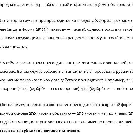
некоторых случаях при присоединении предлога לְ, форма несколько видоизменяется. Например, כָּתוֹב, присоединяя לְ, должен
ы дать форму לְכָתוֹב («лэхатов» — писать), однако, поскольку такой инфинитив чаще всего сопровождается какими-то
овами, следующими за ним, он сокращается в форму כְּתֹב «кто́в», т.е. לְכָתוֹב переходит в לִכְתֹב «лихто́в». Это и есть обычная форма
слова «писать».
2.
А сейчас рассмотрим присоединение притяжательных окончаний, кот
действие. В этом случае абсолютный инфинитив в переводе на русский 
кончание показывает, кому это действие принадлежит. Например, דַבֵּר с окончанием «и» (мой) дает: דַבְּרִי («дабри́» — моё
говорение), דַבְּרוֹ («дабро́» — его говорение), דַבְּרְךָ(«дабрэ́ха
 פָּעַל «паа́ль» эти окончания присоединяются к краткой форме כְּתֹב «кто́в», при этом она перестраивается, переходя из
основы כְּתֹב «кто́в» в обратную — כָּתְב «котв» и мы получаем: כָּתְבִי(«котви́» — моё писание), כָּתְבְךָ («котвэ́ха» — твоё писание)
и т.д. Окончания, которые указывают на то, кто именно производит дей
называются
субъектными окончаниями
.