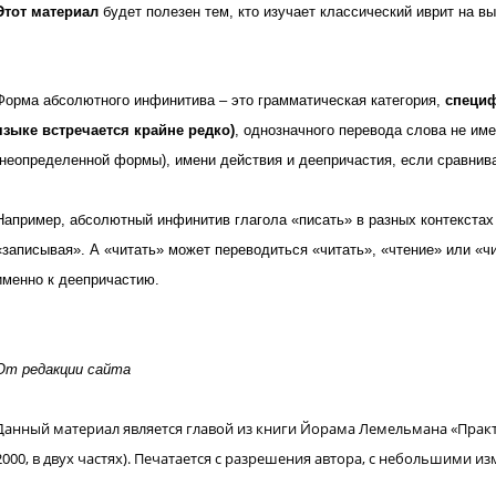
Этот материал
будет полезен тем, кто изучает классический иврит на в
Форма абсолютного инфинитива – это грамматическая категория,
специф
языке встречается крайне редко)
, однозначного перевода слова не им
(неопределенной формы), имени действия и деепричастия, если сравнива
Например, абсолютный инфинитив глагола «писать» в разных контекстах
«записывая». А «читать» может переводиться «читать», «чтение» или «ч
именно к деепричастию.
От редакции сайта
Данный материал
является главой из книги Йорама Лемельмана «Практи
2000, в двух частях). Печата
ется с разрешения автора, с небольшими из