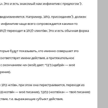
(предназначения), דַבֵּר — абсолютный инфинитив, לְדַבֵּר «чтобы говорить». Это и есть знакомый нам инфинитив с предлогом לְ.
орые будут показывать, кто именно совершает это
соответствует имени действия, а притяжательное
» — твоё говорение).
ствие, т.е. выражающие субъект действия,