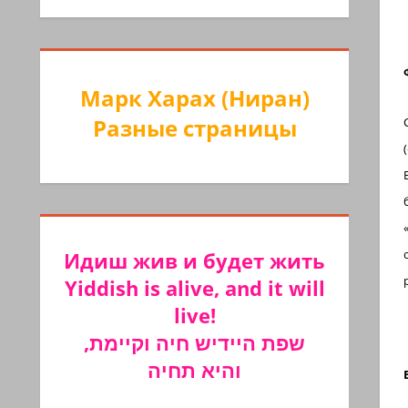
Марк Харах (Ниран)
Разные страницы
С
(«
В биньяне
биньяне ל
«и»: הַדְלֵק «hадлэ́к», ְתֵב
ос
Идиш жив и будет жить
Yiddish is alive, and it will
live!
שפת היידיש חיה וקיימת,
והיא תחיה