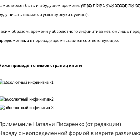
мое может быть и в будущем времени: בְכָתְבִי אֶת הַמִכְתָב אֶשְׁמַע קוֹלוֹת מִבַּחוּץ («бэхатви́ эт hамихта́в эшма́ колё́т мибаху́ц» — когда я
буду писать письмо, я услышу звуки с улицы).
Таким образом, времени у абсолютного инфинитива нет, он лишь перед
предложения, а в переводе время ставится соответствующее.
Ниже приведён снимок страниц книги
Примечание Натальи Писаренко (от редакции)
Наряду с неопределенной формой в иврите различаю