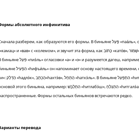
Формы
абсолютного инфинитива
начала разберем, как образуются его формы. В биньяне פָּעַל «паа́ль», огласовками абсолютного инфинитива являются «а» и «о»
камац» и «вав» с «холемом», и звучит эта форма, как כָּתוֹב «като́в», שָׁמוֹר«шамо́р», קָרוֹא «каро́а», עָמוֹד «амо́д», в зависимости от корня.
 פִּעֵל «пиэ́ль» огласовки «а» и «э» и разумеется дагеш, например: דַבֵּר «дабэ́р», שַׁבֵּר «шабэ́р», לַמֵּד «ламэ́д». В
הִפְעִי «hифъи́ль» он напоминает основу настоящего времени, однако с огласовкой «э» вместо
הַכ«hахтэ́в», הַתְחֵל «hатхэ́ль». В биньяне הִתְפַּעֵל «hитпаэ́ль» абсолютный инфинитив совпадает с единственной
новой этого биньяна, например: הִתְלַבֵּשׁ «hитлабэ́ш», הִתְגַלֵחַ «hитгалэ́ах». Перечисленные 4 формы — наиболее
распространенные. Формы остальных биньянов встречаются редко.
Варианты перевода