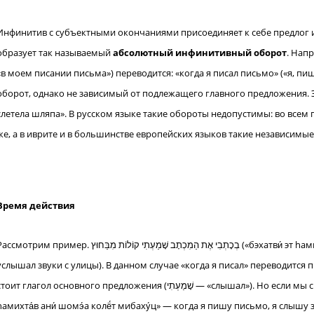
Инфинитив с субъектными окончаниями присоединяет к себе предлог и, 
образует так называемый
абсолютный инфинитивный оборот
. Например, בְּכָתְבִי אֶת הַמִכְתָב 
«в моем писании письма») переводится: «когда я писал письмо» («я, пи
оборот, однако не зависимый от подлежащего главного предложения. Э
слетела шляпа». В русском языке такие обороты недопустимы: во все
же, а в иврите и в большинстве европейских языков такие независим
Время действия
отрим пример. בְכָתְבִי אֶת הַמִכְתָב שָׁמַעְתִי קוֹלוֹת מִבַּחוּץ («бэхатви́ эт hамихта́в шама́ти колё́т мибаху́ц» — когда я писал письмо, я
услышал звуки с улицы). В данном случае «когда я писал» переводит
ит глагол основного предложения (שָׁמַעְתִי — «слышал»). Но если мы скажем: בְכָתְבִי אֶת הַמִכְתָב אֲנִי שׁוֹמֵעַַ קוֹלוֹת מִבַּחוּץ («бэхатви́ эт
hамихта́в ани́ шомэ́а колё́т мибаху́ц» — когда я пишу письмо, я слыш