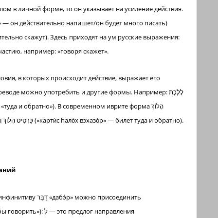
ом в личной форме, то он указывает на усиление действия.
частию, например: «говоря скажет».
словия, в которых происходит действие, выражает его
воде можно употребить и другие формы. Например: לָלֶכֶת
וְחָזוֹר (идя и возвращаясь) употребляется для характеристики билета: כַּרְטִיס הָלוֹךְ וְחָזוֹר («карти́с hало́х вэхазо́р» — билет туда и обратно).
аний
жно присоединить