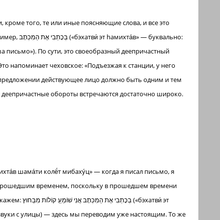
кроме того, те или иные поясняющие слова, и все это
(«бэхатви́ эт hамихта́в» — буквально:
ша письмо»). По сути, это своеобразный деепричастный
то напоминает чеховское: «Подъезжая к станции, у него
м предложении действующее лицо должно быть одним и тем
ые деепричастные обороты встречаются достаточно широко.
ся прошедшим временем, поскольку в прошедшем времени
у звуки с улицы) — здесь мы переводим уже настоящим. То же