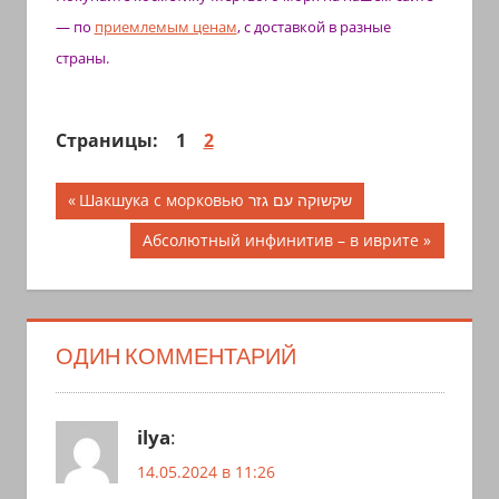
— по
приемлемым ценам
, с доставкой в разные
страны.
Страницы:
1
2
Навигация
Предыдущая
Шакшука с морковью שקשוקה עם גזר
запись;
по
Следующая
Абсолютный инфинитив – в иврите
запись:
записям
ОДИН КОММЕНТАРИЙ
ilya
:
14.05.2024 в 11:26