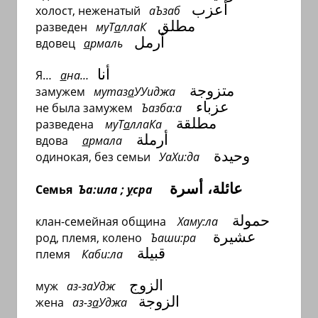
أعزب
холост, неженатый
аЪзаб
مطلق
разведен
муТ
а
ллаК
أرمل
вдовец
а
рмаль
أنا
Я…
а
на…
متزوجة
замужем
мутаз
а
УУиджа
عزباء
не была замужем
Ъазба:а
مطلقة
разведена
муТ
а
ллаКа
أرملة
вдова
а
рмала
وحيد
ة
одинокая, без семьи
УаХи:да
أسرة
،
عائلة
Семья
Ъа:ила ;
у
сра
حمولة
клан-семейная община
Хаму:ла
عشيرة
род, племя, колено
Ъаши:ра
قبيلة
племя
Каби:ла
الزوج
муж
аз-заУдж
الزوجة
жена
аз-з
а
Уджа