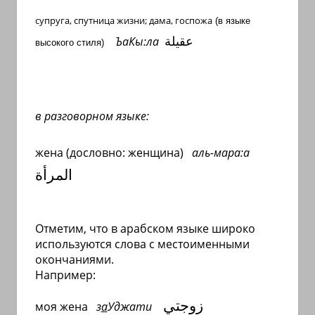
супруга
, спутница жизни; дама, госпожа
(в языке
عقيلة
ЪаКы:ла
высокого стиля)
в разговорном языке:
жена (дословно: женщина)
аль-мара:а
المرأة
Отметим, что в арабском языке широко
используются слова с местоименными
окончаниями.
Например:
زوجتي
моя жена
з
а
Уджати