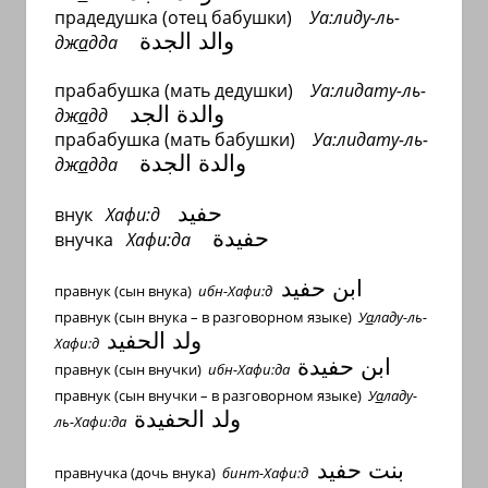
прадедушка (отец бабушки)
Уа:лиду-ль-
والد الجدة
дж
а
дда
прабабушка (мать дедушки)
Уа:лидату-ль-
والدة الجد
дж
а
дд
прабабушка (мать бабушки)
Уа:лидату-ль-
والدة الجدة
дж
а
дда
حفيد
внук
Хафи:д
حفيدة
внучка
Хафи:да
ابن حفيد
правнук (сын внука)
ибн-Хафи:д
правнук (сын внука – в разговорном языке)
У
а
ладу-ль-
ولد الحفيد
Хафи:д
ابن حفيدة
правнук (сын внучки)
ибн-Хафи:да
правнук (сын внучки – в разговорном языке)
У
а
ладу-
ولد الحفيد
ة
ль-Хафи:да
بنت حفيد
правнучка (дочь внука)
бинт-Хафи:д