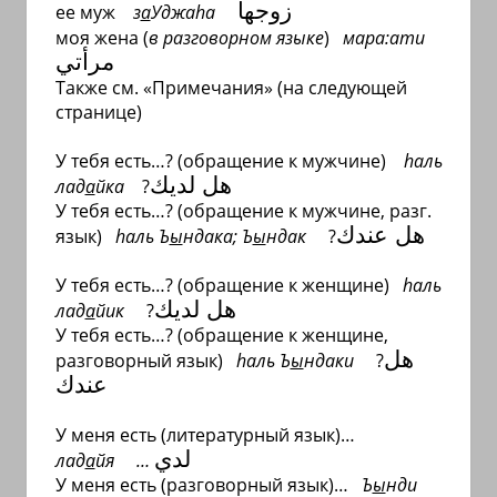
زوجها
ее муж
з
а
Уджа
h
а
моя жена (
в разговорном языке
)
мара:ати
مرأتي
Также см. «Примечания» (на следующей
странице)
У тебя есть…? (обращение к мужчине)
h
аль
هل لديك
лад
а
йка
?
У тебя есть…? (обращение к мужчине, разг.
هل عندك
язык)
h
аль Ъ
ы
ндака; Ъ
ы
ндак
?
У тебя есть…? (обращение к женщине)
h
аль
هل لديك
лад
а
йик
?
У тебя есть…? (обращение к женщине,
هل
разговорный язык)
h
аль Ъ
ы
ндаки
?
عندك
У меня есть (литературный язык)…
لدي
лад
а
йя …
У меня есть (разговорный язык)…
Ъ
ы
нди