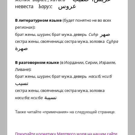
عروس
невеста
Ъару:с
В
литературном
языке
(будет понятно не во всех
регионах)
:
صهر
брат
жены
,
шурин
;
брат
мужа
,
деверь
Си
h
р
сестра
жены
,
свояченица
;
сестра
мужа
,
золовка
С
и
h
ра
صهرة
В
разговорном
языке
(в Иордании, Сирии, Израиле,
Ливане)
:
брат
жены
,
шурин
;
брат
мужа
,
деверь
наси
:
б
;
нси
:
б
نسيب
сестра
жены
,
свояченица
;
сестра
мужа
,
золовка
نسيبة
наси:ба; нси:ба
Также читайте «примечания» на следующей странице.
Покупайте косметику Мертвого моря на нашем сайте