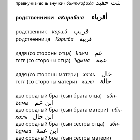
بنت حفيد
правнучка (дочь внучки)
бинт-Хафи:да
أقرباء
родственники
аКираба:а
قريب
родственник
Кари:б
قريبة
родственница
Кари:ба
عم
дядя (со стороны отца)
Ъамм
عمة
тетя (со стороны отца)
Ъ
а
мма
خال
дядя (со стороны матери)
ха:ль
خالة
тетя (со стороны матери)
ха:ля
двоюродный брат (сын брата отца)
ибн-
ابن عم
Ъамм
двоюродный брат (сын брата матери)
ибн-
ابن
خال
ха:ль
двоюродный брат (сын сестры отца)
ибн-
ابن عمة
Ъ
а
мма
двоюродный брат (сын сестры матери)