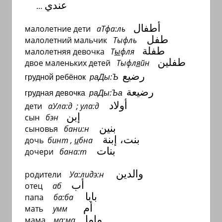
عندي
…
أطفال
малолетние дети
аТфа:ль
طفل
малолетний мальчик
Тыфль
طفلة
малолетняя девочка
Т
ы
фля
طفلين
двое маленьких детей
Тыфл
я
йн
رضيع
грудной ребёнок
раДы:Ъ
رضيعة
грудная девочка
раДы:Ъа
أولاد
дети
аУла:д ; ула:д
إبن
сын
бэн
بنين
сыновья
бани:н
بنت، إبنة
дочь
бинт ,
и
бна
بنات
дочери
бана:т
والدين
родители
Уа:лидэ:н
أب
отец
аб
بابا
папа
ба:ба
أم
мать
умм
ماما
мама
ма:ма