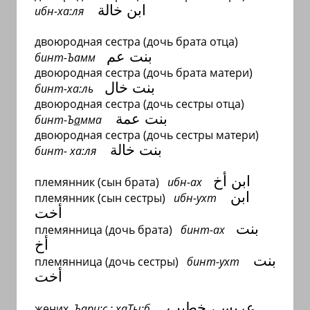
ابن
خالة
ибн-ха:ля
двоюродная сестра (дочь брата отца)
بنت عم
бинт-Ъамм
двоюродная сестра (дочь брата матери)
بنت
خال
бинт-ха:ль
двоюродная сестра (дочь сестры отца)
بنت عمة
бинт-Ъ
а
мма
двоюродная сестра (дочь сестры матери)
بنت
خالة
бинт- ха:ля
ابن أخ
племянник (сын брата)
ибн-ах
ابن
племянник (сын сестры)
ибн-ухт
أ
خت
بنت
племянница (дочь брата)
бинт-ах
أخ
بنت
племянница (дочь сестры)
бинт-ухт
أ
خت
عريس، خطيب
жених
Ъари:с ; хаТы:б