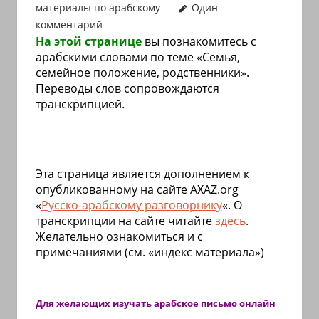
материалы по арабскому
Один
иврите
комментарий
и
На этой странице
вы познакомитесь
с
арамейском.
арабскими словами по теме «Семья,
Поговорки
семейное положение, родственники».
и
Переводы слов сопровождаются
транскрипцией.
пословицы
с
транскрипцией
на
Эта страница является дополнением к
арабском,
опубликованному на сайте
AXAZ
.
org
иврите
«
Русско-арабскому разговорнику
«. О
и
транскрипции на сайте читайте
здесь
.
арамейском.
Желательно ознакомиться и с
примечаниями (см. «индекс материала»)
Кулинарные
рецепты
и
Для желающих изучать арабское письмо
онлайн
новости