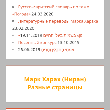
Русско-ивритский словарь по теме
«Погода»
24.03.2020
Литературные переводы Марка Хараха
23.02.2020
19.11.2019
«נון» בשמות בעלי החיים
Песенный конкурс
13.10.2019
26.06.2019
צִמחֵי הַתבָלִין וְהַרִיחַ
Марк Харах (Ниран)
Разные страницы