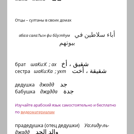
Отцы – султаны в своих домах
أباء سلاطين في
аба:а сала:Ты:н фи бйу:т
h
ум
بيوتهم
شقيق
، أخ
брат
шаКи:К ; ах
شقيقة
، أخت
сестра
шаКи:Ка ; ухт
جد
дедушка
джадд
جدة
бабушка
дж
а
дда
Изучайте арабский язык самостоятельно и бесплатно
по
видеоматериалам
прадедушка (отец дедушки)
Уа:лиду-ль-
والد الجد
дж
а
дд