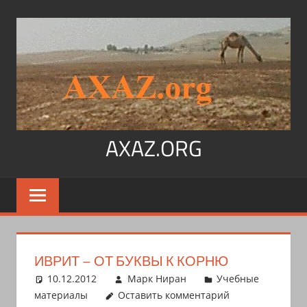
Перейти
к
содержимому
AXAZ.ORG
Арабский
язык,
иврит,
арамейский.
Учитесь
ИВРИТ – ОТ БУКВЫ К КОРНЮ
читать
10.12.2012
Марк Ниран
Учебные
на
материалы
Оставить комментарий
арабском,