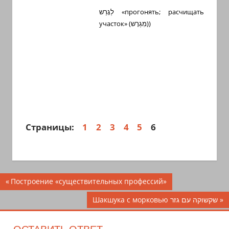
לְגָרֵש
«прогонять; расчищать
участок» (
מִגְרָש
))
Страницы:
1
2
3
4
5
6
Навигация
Предыдущая
Построение «существительных профессий»
запись;
по
Следующая
Шакшука с морковью שקשוקה עם גזר
запись:
записям