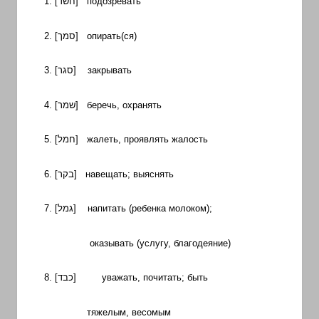
1. [
חשד
] подозревать
2. [
סמך
] опирать(ся)
3. [
סגר
] закрывать
4. [
שמר
] беречь, охранять
5. [
חמל
] жалеть, проявлять жалость
6. [
בקר
] навещать; выяснять
7. [
גמל
] напитать
(ребенка молоком);
оказывать
(услугу, благодеяние)
8. [
כבד
] уважать, почитать; быть
тяжелым, весомым