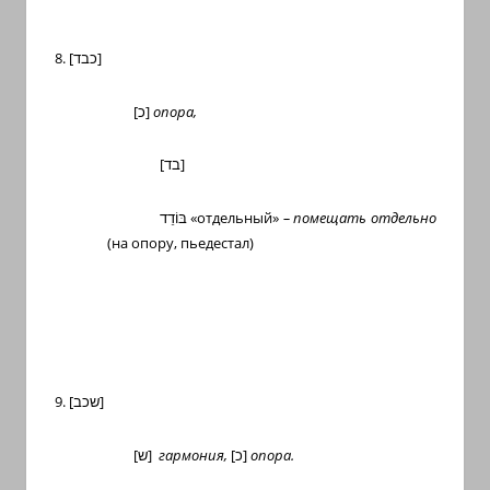
8. [
כבד
]
[
כ
]
опора,
[
בד
]
בּוֹדֵד
«отдельный»
–
помещать отдельно
(на опору, пьедестал)
9. [
שכב
]
[
ש
]
гармония,
[
כ
]
опора.