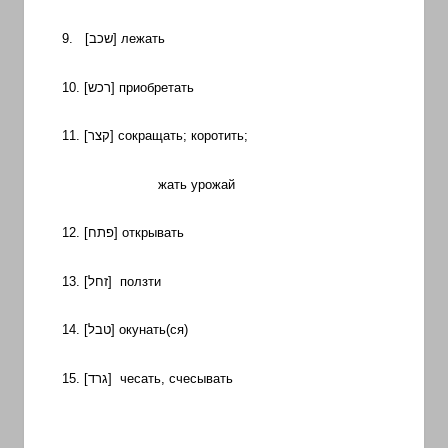
9. [
שכב
] лежать
10. [
רכש
] приобретать
11. [
קצר
] сокращать; коротить;
жать урожай
12. [
פתח
] открывать
13. [
זחל
] ползти
14. [
טבל
] окунать(ся)
15. [
גרד
] чесать, счесывать