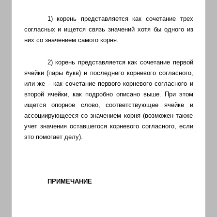
с
переводом
1) корень представляется как сочетание трех
на
согласных и ищется связь значений хотя бы одного из
них со значением самого корня.
арабский
и
2) корень представляется как сочетание первой
иврит
ячейки (пары букв) и последнего корневого согласного,
или же – как сочетание первого корневого согласного и
второй ячейки, как подробно описано выше. При этом
ищется опорное слово, соответствующее ячейке и
ассоциирующееся со значением корня (возможен также
учет значения оставшегося корневого согласного, если
это помогает делу).
ПРИМЕЧАНИЕ