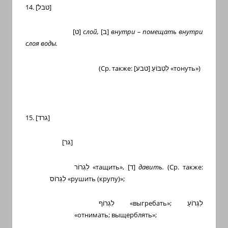
14. [
טבל
]
[
ט
]
слой,
[
ב
]
внутри – помещать внутри
слоя воды.
(Ср. также:
[
טבע
]
לִטְבּוֹעַ
«тонуть»)
15. [
גרד
]
[
גר
]
לִגְרוֹר
«тащить»,
[
ד
]
давить.
(Ср. также:
לִגְרוֹס
«рушить (крупу)»;
לִגְרוֹף
«выгребать»;
לִגְרוֹעַ
«отнимать; выщерблять»;