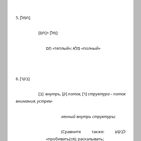
5. [
חמל
]
[
חם
]+ [
מל
]:
חַם
«теплый»;
מָלֵא
«полный»
6. [
בקר
]
[
ב
]
внутрь,
[
ק
]
поток,
[
ר
]
структура – поток
внимания, устрем-
ленный внутрь структуры;
(Сравните также:
לִבְקוֹעַ
«пробивать(ся); раскалывать;