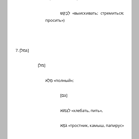
לְבַקֵּש
«выискивать; стремиться;
просить»)
7. [
גמל
]
[
מל
]
מָלֵא
«полный»;
[
גם
]
לִגְמוֹא
«хлебать, пить
»,
גֹמֶא
«тростник, камыш, папирус»