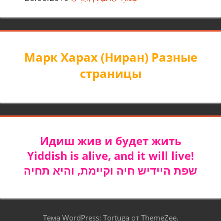
Марк Харах (Ниран) Разные
страницы
Идиш жив и будет жить
Yiddish is alive, and it will live!
שפת היידיש חיה וקיימת, והיא תחיה
Тема WordPress: Tortuga от ThemeZee.