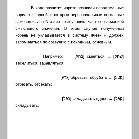
В ходе развития иврита возникли параллельные
варианты корней, в которых первоначальные согласные
заменялись на близкие по звучанию, часто с вариацией
смыслового значения. В этом случае полученный
корень не укладывается в систему ячеек и должен
запоминаться по созвучию с исходным, основным.
Например:
[צחק]
смеяться →
[שׂחק]
веселиться, забавляться;
[גדע]
обрезать, обрубать →
[קטע]
отрезать, отсекать;
[כפל]
складывать вдвое →
[קפל]
складывать.