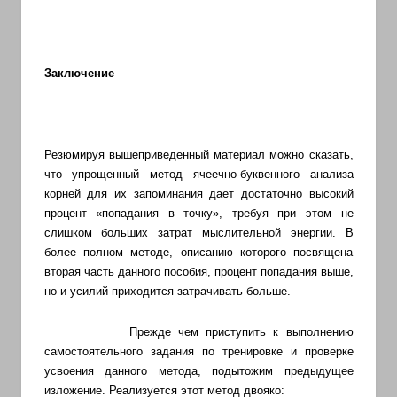
иврите
и
арамейском.
Заключение
Поговорки
и
пословицы
с
Резюмируя вышеприведенный материал можно сказать,
транскрипцией
что упрощенный метод ячеечно-буквенного анализа
корней для их запоминания дает достаточно высокий
на
процент «попадания в точку», требуя при этом не
арабском,
слишком больших затрат мыслительной энергии. В
иврите
более полном методе, описанию которого посвящена
и
вторая часть данного пособия, процент попадания выше,
арамейском.
но и усилий приходится затрачивать больше.
Кулинарные
Прежде чем приступить к выполнению
рецепты
самостоятельного задания по тренировке и проверке
и
усвоения данного метода, подытожим предыдущее
новости
изложение. Реализуется этот метод двояко: