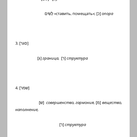
לָשִׂים
«ставить, помещать»;
[
כ
]
опора
3. [
סגר
]
[
ג
]
граница,
[
ר
]
структура
4. [
שמר
]
[
ש
]
совершенство, гармония,
[
מ
]
вещество,
наполнение,
[
ר
]
структура