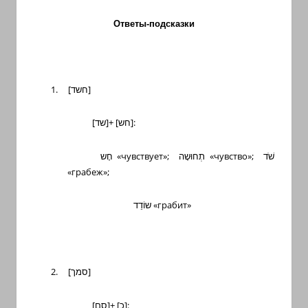
Ответы-подсказки
1.
[
חשד
]
[
שד
]+ [
חש
]:
חָש
«чувствует»;
תְחוּשָה
«чувство»;
שֹׁד
«грабеж»;
שוֹדֵד
«грабит»
2.
[
סמך
]
[
סם
]+ [
כ
]: