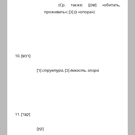
(Ср. также: [
שכן
] «обитать,
проживать»;
[
כ
]
כַּן
«опора»)
10. [
רכש
]
[
ר
]
структура
, [
כ
]
ёмкость, опора
11. [
קצר
]
[
קץ
]