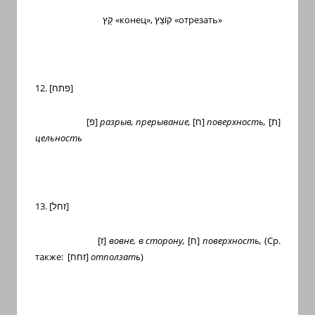
קֵץ
«конец»,
קוֹצֵץ
«отрезать»
12. [
פתח
]
[
פ
]
разрыв, прерывание,
[
ח
]
поверхность,
[
ת
]
цельность
13. [
זחל
]
[
ז
]
вовне, в сторону,
[
ח
]
поверхность,
(Ср.
также:
[
זחח
]
отползать
)