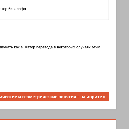
стор би-хфафа
звучать как
э.
Автор перевода в некоторых случаях этим
дующая
ические и геометрические понятия – на иврите
сь: