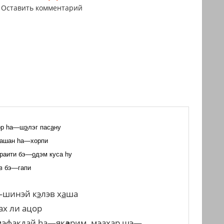
Оставить комментарий
ор
h
а
—
ш
э
лэг
пас
а
ну
ашан
h
а
—
хорпи
раити
бэ
—
о
дэм
куса
h
у
в
бэ
—
гапи
—
шинэй
к
э
лэв
х
а
ша
ах
ли
ацор
мэфакдай
h
а
—
як
а
рим
,
мэахар
шэ
—