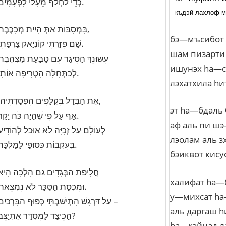
כְּדֵי לַחְלֹף מֵעָלַי לִפְעָמִים.
къдэй
лахлоф
м
בִּמְסִבּוֹת אַתְּ הָיִית מְכָכֶּבֶת,
бэ
—
мъсибот
שָׁם פִּזַּרְתִּי קוֹנְיָאק צַרְפָתִי.
шам
пиз
а
рти
עִשּוּנֵךְ הַסִּיגָר עִם טַבַּעַת מֻצְהֶבֶת
ишунэх
h
а
—
לְכַתְּחִלָּה הִטְרִיפָה אוֹתִי.
лэхатх
и
ла
h
и
אֶת הַבְּדָל בִּקְלָפִים הִפְסַדְתִּיהוּ,
эт
h
а
—
бдаль
אַף עַל פִּי שֶׁהָיָה כֹּה יָקָר.
аф
аль
пи
шэ
לְעוֹלָם עַל זְכִיָּה לֹא אוּכַל לְהוֹדִיעַ
лэолам
аль
з
בְּעִקְבוֹת כִּסּוּפַי לַמַּלְכָּה.
бэиквот
кису
חֲלִיפַת הַבְּגָדִים גַּם הָלְכָה הִיא
халифат
h
а
—
וּמִכְסַת הַסֻּכָּר לֹא נִמְצֵאת.
у
—
михсат
h
а
עַל דַּרְגָּשׁ הִתְיַשַּׁבְתִּי כְּפּוּף הַבִּרְכַּיִם –
аль
даргаш
h
הָכֵיצַד לַמִּסְדָּר אֶתְיַצֵּב?
h
а
—
кэйцад
л