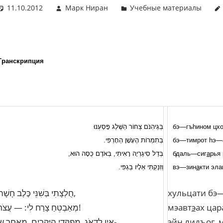
11.10.2012
Марк Ниран
Учебные материалы
Транскрипция
בְּגֵיהִנֹּם צְחוֹר הַשֶּׁלֶג פָּסַעְנוּ
бэ
—
гъ
h
ином
цх
בְּתִמְרוֹת הֶעָשָׁן הַחָרְפִּי.
бэ
—
тимрот
h
э
—
בְּדַל סִיגַרְיָה רָאִיתִי, בְּאֹדֶם כֻּסָּה הוּא,
бдаль
—
сиг
а
рья
וְזִנַּקְתִּי אֵלָיו בְּגַפִּי.
вэ
—
зин
а
кти
эла
חֻלְצָתִי בְּשִׁנֵּי כֶּלֶב חָשָׁה,
хульцати
бэ
מְאַבְטֵחַ צָרַח לִי: — עֲצֹר!
мэавт
э
ах
цар
אֵין לִדְאֹג, מְפַקְּדַי הַיְּקָרִים, מֵאַחַר שֶ-
эйн
лидъог
,