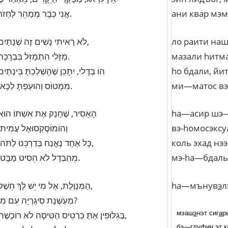
אֲנִי כְּבָר מְמַהֵר לַחְזֹר.
ани
квар
мэм
לֹא רָאִיתִי נָשִׁים זֶה שְׁנָתַיִם,
ло
раити
на
מַזָּלִי הִתְמַזֵּל בִּבְרָכָה.
мазали
h
итм
הוֹ בְּדָלי, יִתָּכֵן שֶׁהֻשְׁלַכְתָּ בֵּינְתַיִ
hо бдали,
йит
מִמָּטוֹס וְהוּעַפְתָּ לְכָאן.
ми
—
матос
вэ
הָאָסִיר, שֶׁחָנַק אֶת אִשְׁתּוֹ הוּא
h
а
—
асир
шэ
וְהוֹמוֹסֶקְסוּאָל עֲמִיתוֹ
вэ
-h
омосэксу
כָּל אֶחָד נֶאֱנַח בְּדַרְכֵּנוּ לַתֹּהוּ,
коль
эхад
нээ
מֵהַבְּדָל לֹא הֵסִיט מַבָּטוֹ.
мэ
-h
а
—
бдаль
הַמְּנֻוֶּלֶת, אֶל מִי יֵשׁ לָךְ חֵשֶׁק,
h
а
—
мънув
э
л
מְעַשֶּׁנֶת סִיגַרְיָה עִם מִי?
בְּגִלּוּפִין אַתְּ כַּרְטִיס הַטִּיסָה לֹא רוֹכֶשֶׁת,
мэаш
э
нэт
сиг
а
р
бэ
—
глуфин
эт
к