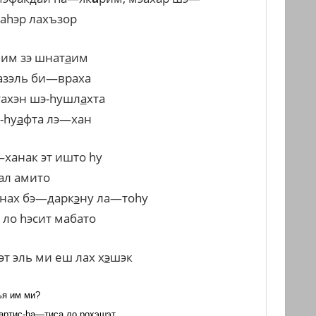
а
h
эр
лахъзор
шим
зэ
шнат
а
им
азэль
би
—
враха
ахэн
шэ
-h
ушл
а
хта
-h
у
а
фта
лэ
—
хан
—
ханак
эт
ишто
h
у
ал
амито
нах
бэ
—
дарк
э
ну
ла
—
то
h
у
ло
h
эсит
мабато
эт
эль
ми
еш
лах
х
э
шэк
ья
им
ми
?
артис
-h
а
—
тиса
ло
рох
э
шэт