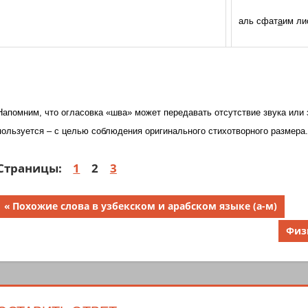
аль сфат
а
им ли
Напомним, что огласовка «шва» может передавать отсутствие звука или 
пользуется – с целью соблюдения оригинального стихотворного размера.
Страницы:
1
2
3
Навигация
Предыдущая
Похожие слова в узбекском и арабском языке (а-м)
запись;
по
Сле
Физ
запи
записям