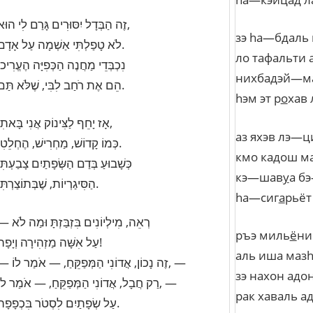
זֶה הַבְּדָל יִסּוּרִים גָּרַם לִי הוּא,
зэ
h
а
—
бдаль
לֹא טָפַלְתִּי אַשְׁמָה עַל אָדָם.
ло
тафальти
נִכְבְּדֵי מַחֲנֶה הַכְּפִיָּה הֶעֱרִיכוּ
нихбадэй
—
м
הֵם אֶת רֹחַב לִבִּי, שֶׁלֹּא תַּם.
h
эм
эт
р
о
хав
אָז יָחֵף לַצִּינוֹק אֲנִי בָּאתִי,
аз
яхэв
лэ
—
ц
כְּמוֹ קָדוֹשׁ, מַחְרִישׁ, הֶחְלֵטִי.
кмо
кадош
м
כְּשָׁבוּעַ בְּדַם הַשְּׂפָתַיִם צָבַעְתִּי
кэ
—
шав
у
а
бэ
הַסִּיגַרְיוֹת, שֶׁבְּתוֹצַרְתִּי.
h
а
—
сиг
а
рьёт
— רְאֵה, מִילְיוֹנִים בִּזְבַּזְתָּ וּמַה לֹא
ръэ
миль
ё
ни
עַל אִשָּׁה מַזְהִירָה וְיָפָה!
аль
иша
маз
— זֶה נָכוֹן, אֲדוֹנִי הַמְּפַקֵּחַ, — אֹמַר לוֹ, —
зэ
нахон
адо
רַק חֲבָל, אֲדוֹנִי הַמְּפַקֵּחַ, — אֹמַר לוֹ, —
рак
хаваль
а
עַל שְׂפָתַיִם לִסְטֹר בִּכְפָפָה.