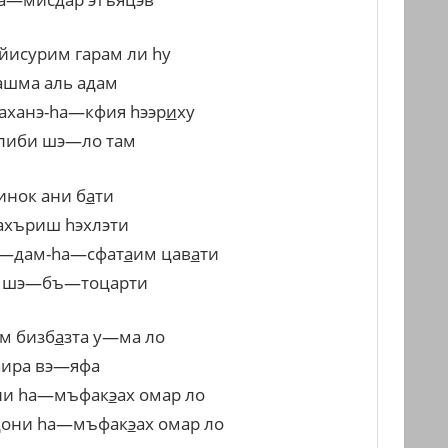
йисурим
гарам
ли
h
у
ашма
аль
адам
аханэ
-h
а
—
кфия
h
ээр
и
ху
либи
шэ
—
ло
там
инок
ани
б
а
ти
ахъриш
h
эхлэти
—
дам
-h
а
—
сфат
а
им
цав
а
ти
шэ
—
бъ
—
тоцарти
м
бизб
а
зта
у
—
ма
ло
h
ира
вэ
—
яфа
ни
h
а
—
мъфак
э
ах
омар
ло
дони
h
а
—
мъфак
э
ах
омар
ло