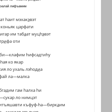
эалай
лифъамим
ат
h
аит
мэхак
э
вэт
коньяк
царфати
сигар
им
таб
а
ат
муц
h
э
вэт
тр
и
фа
оти
би
—
клафим
h
ифсадти
h
у
-h
ая
ко
якар
хия
ло
ухаль
лэ
h
од
и
а
фай
ла
—
малка
бгадим
гам
h
алха
h
и
—
сукар
ло
нимцэт
итъяшавти
къфуф
-h
а
—
бирк
а
им
а
—
мисдар
этъяцэв