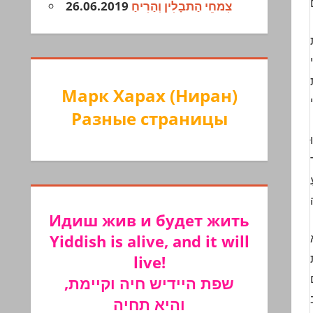
26.06.2019
צִמחֵי הַתבָלִין וְהַרִיחַ
Марк Харах (Ниран)
Разные страницы
Идиш жив и будет жить
Yiddish is alive, and it will
live!
שפת היידיש חיה וקיימת,
והיא תחיה