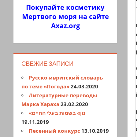
Покупайте косметику
Мертвого моря на сайте
Axaz.org
ם
СВЕЖИЕ ЗАПИСИ
Русско-ивритский словарь
по теме «Погода»
24.03.2020
Литературные переводы
Марка Хараха
23.02.2020
«נון» בשמות בעלי החיים
19.11.2019
Песенный конкурс
13.10.2019