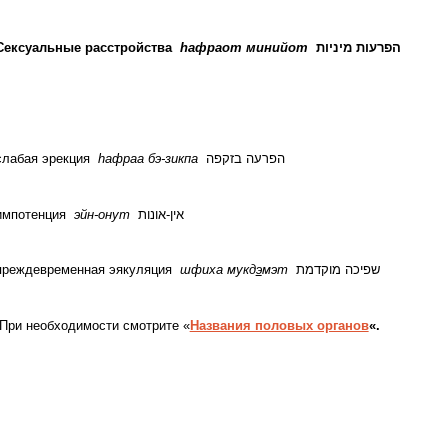
Сексуальные расстройства
h
афраот минийот
הפרעות מיניות
слабая эрекция
h
афраа бэ-зикпа
הפרעה בזקפה
импотенция
эйн-онут
אין-אונות
преждевременная эякуляция
шфиха мукд
э
мэт
שפיכה מוקדמת
При необходимости смотрите «
Названия половых органов
«.