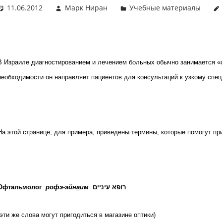
11.06.2012
Марк Ниран
Учебные материалы
В Израиле диагностированием и лечением больных обычно занимается «
необходимости он направляет пациентов для консультаций к узкому спец
На этой странице, для примера, приведены термины, которые помогут при
Офтальмолог
рофэ-эйн
а
им
רופא עיניים
(эти же слова могут пригодиться в магазине оптики)