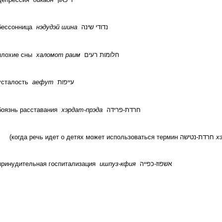
бессонница
нэдудэй шина
נדודי שינה
плохие сны
халомот раим
חלומות רעים
усталость
аефут
עייפות
боязнь расставания
хэрдат-прэда
חרדת-פרידה
(когда речь идет о детях может использоваться термин
חרדת-נטישה
х
принудительная госпитализация
ишпуз-кфия
אשפוז-כפייה