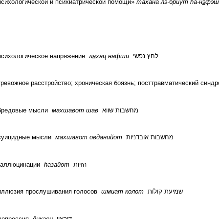
психологической и психиатрической помощи»
тахана лэ-бриут
h
а-н
э
фэ
психологическое напряжение
л
а
хац нафши
לחץ נפשי
тревожное расстройство; хроническая боязнь; посттравматический син
бредовые мысли
махшавот шав
מחשבות שווא
суицидные мысли
махшавот овданийот
מחשבות אובדניות
галлюцинации
h
азайот
הזיות
иллюзия прослушивания голосов
шмиат колот
שמיעת קולות
депрессия
дикаон
דיכאון