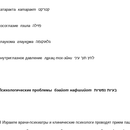
катаракта
катаракт
קטרקט
косоглазие
пзила
פזילה
глаукома
глаук
о
ма
גלאוקומה
внутриглазное давление
л
а
хац тох-эйни
לחץ תוך עיני
Психологические проблемы
бэайот нафшийот
בעיות נפשיות
В Израиле врачи-психиатры и клинические психологи проводят прием пац