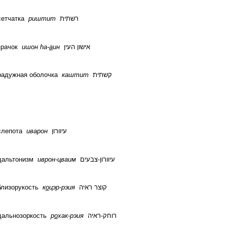
сетчатка
риштит
רשתית
зрачок
ишон
h
а-
а
ин
אישון העין
радужная оболочка
каштит
קשתית
слепота
иварон
עיוורון
дальтонизм
иврон-цваим
עיוורון-צבעים
близорукость
к
о
цэр-рэия
קוצר ראיה
дальнозоркость
р
о
хак-рэия
רוחק-ראיה