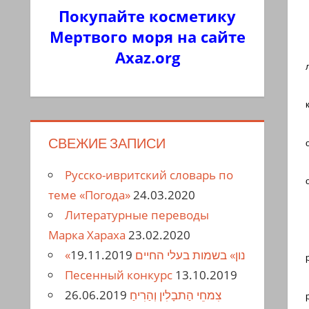
Покупайте косметику
Мертвого моря на сайте
Axaz.org
СВЕЖИЕ ЗАПИСИ
Русско-ивритский словарь по
теме «Погода»
24.03.2020
Литературные переводы
Марка Хараха
23.02.2020
19.11.2019
«נון» בשמות בעלי החיים
Песенный конкурс
13.10.2019
26.06.2019
צִמחֵי הַתבָלִין וְהַרִיחַ