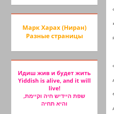
Марк Харах (Ниран)
Разные страницы
Идиш жив и будет жить
Yiddish is alive, and it will
live!
שפת היידיש חיה וקיימת,
והיא תחיה