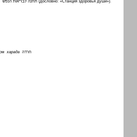
ш
תחנה לבריאות הנפש
(дословно: «Станция здоровья души»).
дром
харада
חרדה