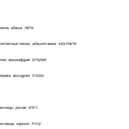
линза
адаша
עדשה
контактные линзы
адашот-мага
עדשות-מגע
очки
мишкаф
а
им
משקפיים
оправа
мисг
э
рэт
מסגרת
ресницы
рисим
ריסים
роговица
карнит
קרנית