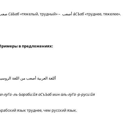
صعب
Са́Ъаб
«тяжелый, трудный» – أصعب
а́СЪаб
«труднее, тяжелее».
Примеры в предложениях:
أللغة العربية أصعب من اللغة الروسية
ал-луГа -ль-Ъараби:йя аСъЪаб мин аль-луГа -р-руси:йя
Арабский язык труднее, чем русский язык.