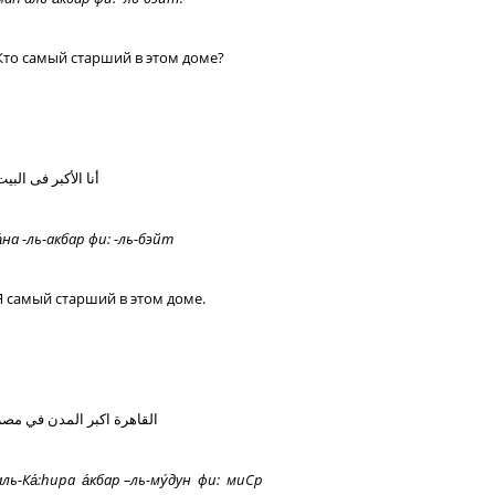
Кто самый старший в этом доме?
أنا الأكبر فى البي
а
на -ль-акбар фи: -ль-бэйт
Я самый старший в этом доме.
القاهرة اكبر المدن في مصر
аль-Ка
:
h
ира а́кбар –ль-му́дун фи: миСр