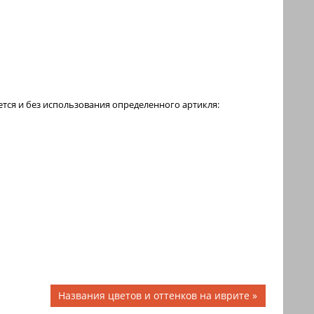
тся и без использования определенного артикля:
Следующая
Названия цветов и оттенков на иврите
запись: