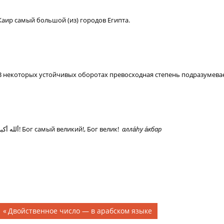
Каир самый большой (из) городов Египта.
В некоторых устойчивых оборотах превосходная степень подразумевае
ألله أكبر! Бог самый великий!, Бог велик!
алла
h
у а́кбар
Навигация
Предыдущая
Двойственное число — в арабском языке
запись;