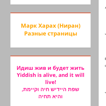
Марк Харах (Ниран)
Разные страницы
Идиш жив и будет жить
Yiddish is alive, and it will
live!
שפת היידיש חיה וקיימת,
והיא תחיה