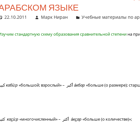
АРАБСКОМ ЯЗЫКЕ
22.10.2011
Марк Ниран
Учебные материалы по ар
Изучим стандартную схему образования сравнительной степени
на при
كبير
каби́:р
«большой; взрослый» – أكبر
а́кбар
«больше (о размере); старш
كثير
ка
с
и́:р
«многочисленный» – أكثر
а́к
с
ар
«больше (о количестве)»;