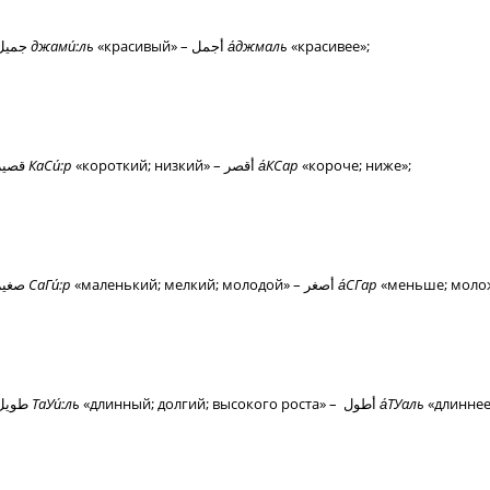
جميل
джами́:ль
«красивый» – أجمل
а́джмаль
«красивее»;
قصير
КаСи́:р
«короткий; низкий» – أقصر
а́КСар
«короче; ниже»;
صغير
СаГи́:р
«маленький; мелкий; молодой» – أصغر
а́СГар
«меньше; моло
طويل
ТаУи́:ль
«длинный; долгий; высокого роста» – أطول
а́ТУаль
«длиннее