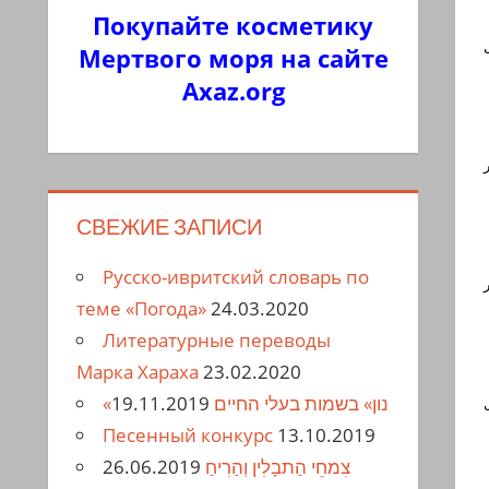
Покупайте косметику
Мертвого моря на сайте
Axaz.org
СВЕЖИЕ ЗАПИСИ
Русско-ивритский словарь по
теме «Погода»
24.03.2020
Литературные переводы
Марка Хараха
23.02.2020
19.11.2019
«נון» בשמות בעלי החיים
Песенный конкурс
13.10.2019
26.06.2019
צִמחֵי הַתבָלִין וְהַרִיחַ