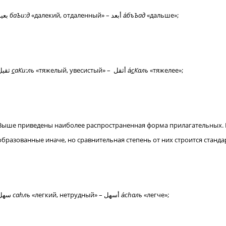
بعيد
баЪи:д
«далекий, отдаленный» – أبعد
а́бъЪад
«дальше»;
ثقيل
с
аКи:ль
«тяжелый, увесистый» – أثقل
а́
с
Каль
«тяжелее»;
Выше приведены наиболее распространенная форма прилагательных. В
образованные иначе, но сравнительная степень от них строится станд
سهل
са
hль
«легкий, нетрудный» – أسهل
а́с
hаль
«легче»;