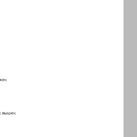
же»;
; выше»;