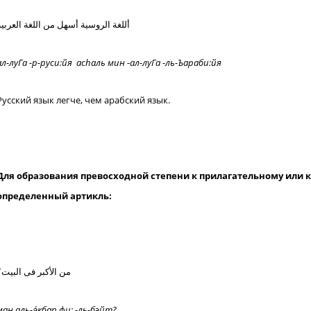
أللغة الروسية أسهل من اللغة العربية
ал-луГа -р-руси:йя ас
hаль
мин -ал-луГа -ль-Ъараби:йя
Русский язык легче, чем арабский язык.
Для образования превосходной степени к прилагательному или к
определенный артикль:
من الأكبر فى البيت؟
ман аль-а
кбар фи: -ль-бэйт?