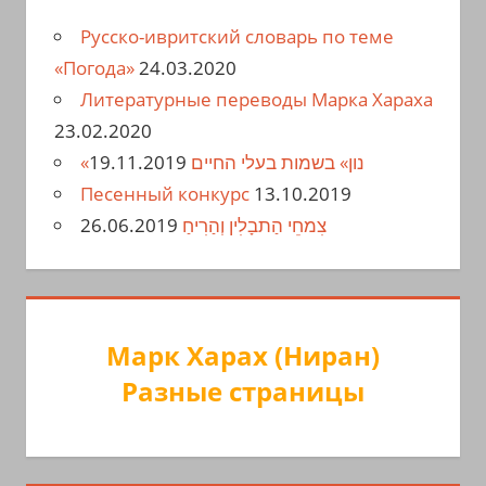
Русско-ивритский словарь по теме
«Погода»
24.03.2020
Литературные переводы Марка Хараха
23.02.2020
19.11.2019
«נון» בשמות בעלי החיים
Песенный конкурс
13.10.2019
26.06.2019
צִמחֵי הַתבָלִין וְהַרִיחַ
Марк Харах (Ниран)
Разные страницы