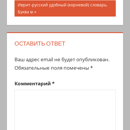
Следующая
Иврит-русский удобный (корневой) словарь.
записям
запись:
Буква ש
ОСТАВИТЬ ОТВЕТ
Ваш адрес email не будет опубликован.
Обязательные поля помечены
*
Комментарий
*