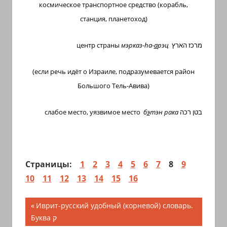
космическое транспортное средство (корабль,
станция, планетоход)
центр страны
мэрказ-hа-
а
рэц
מרכז הארץ
(если речь идёт о Израиле, подразумевается район
Большого Тель-Авива)
слабое место, уязвимое место
б
э
тэн рака
בטן רכה
Страницы:
1
2
3
4
5
6
7
8
9
10
11
12
13
14
15
16
Навигация
Предыдущая
Иврит-русский удобный (корневой) словарь.
запись;
Буква ק
по