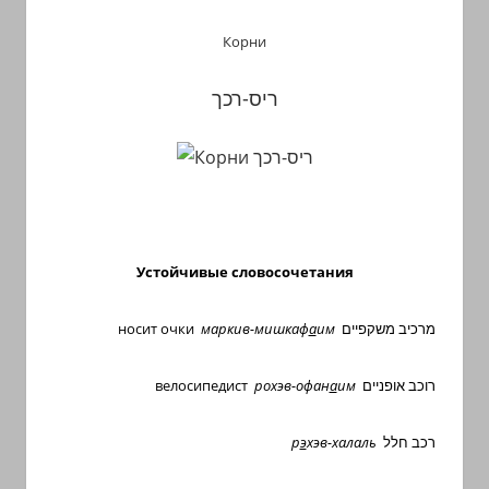
Корни
ריס-רכך
Устойчивые словосочетания
носит очки
маркив-мишкаф
а
им
מרכיב משקפיים
велосипедист
рохэв-офан
а
им
רוכב אופניים
р
э
хэв-халаль
רכב חלל