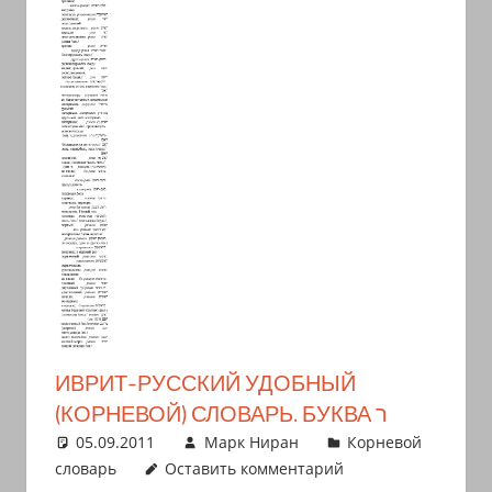
иврите
и
арамейском.
Поговорки
и
пословицы
с
транскрипцией
на
арабском,
иврите
и
арамейском.
ИВРИТ-РУССКИЙ УДОБНЫЙ
Кулинарные
(КОРНЕВОЙ) СЛОВАРЬ. БУКВА ר
рецепты
05.09.2011
Марк Ниран
Корневой
и
словарь
Оставить комментарий
новости