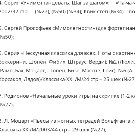
4. Серия «Учимся танцевать. Шаг за шагом»: «Ча-ча-ч
2002/32 стр — (№27), (№50) (№34); Квик степ (№34) – по
5. Сергей Прокофьев «Мимолетности» (для фортепиано
(№50);
6. Серия «Нескучная классика для всех. Ноты с картинка
Боккерини, Шопен, Фибих, Штраус, Верди); №2 (Люли, 
(Рамо, Бах, Моцарт, Шопен, Бизе, Массне, Григ); №6 (А
Корсаков, Лядов)/Классика-XXI /М/24 стр – 25 шек (№27
7. Родионов «Начальные уроки игры на скрипке (1-2 
(№27);
8. Л. Моцарт «Пьесы из нотных тетрадей Вольфганга 
Классика-XXI/М/2003/44 стр – 29 шек (№27);