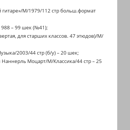
 гитаре»/М/1979/112 стр больш.формат
88 – 99 шек (№41);
ртая, для старших классов. 47 этюдов)/М/
зыка/2003/44 стр (б/у) – 20 шек;
 Наннерль Моцарт/М/Классика/44 стр – 25