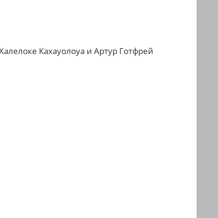
 Халелоке Кахауолоуа и Артур Готфрей