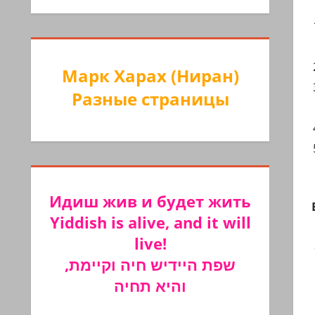
Марк Харах (Ниран)
Разные страницы
Идиш жив и будет жить
Yiddish is alive, and it will
live!
שפת היידיש חיה וקיימת,
והיא תחיה