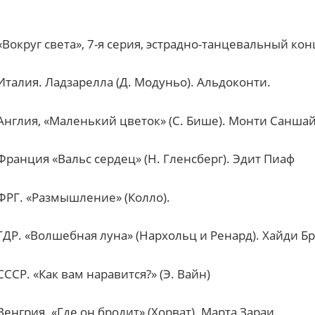
«Вокруг света», 7-я серия, эстрадно-танцевальный кон
Италия. Ладзарелла (Д. Модуньо). Альдоконти.
Англия, «Маленький цветок» (С. Бише). Монти Саншайн
Франция «Вальс сердец» (Н. Гленсберг). Эдит Пиаф
ФРГ. «Размышление» (Колло).
ГДР. «Волшебная луна» (Нархольц и Ренард). Хайди Б
СССР. «Как вам наравится?» (Э. Вайн)
Венгрия. «Где он бродит» (Хорват). Марта Зараи.