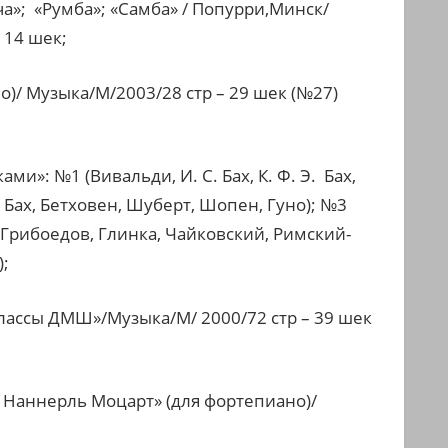
а»; «Румба»; «Самба» / Попурри,Минск/
 14 шек;
)/ Музыка/М/2003/28 стр – 29 шек (№27)
ми»: №1 (Вивальди, И. С. Бах, К. Ф. Э. Бах,
Бах, Бетховен, Шуберт, Шопен, Гуно); №3
. Грибоедов, Глинка, Чайковский, Римский-
);
классы ДМШ»/Музыка/М/ 2000/72 стр – 39 шек
и Наннерль Моцарт» (для фортепиано)/