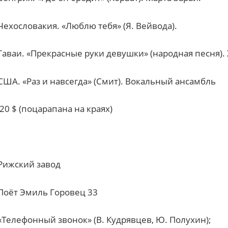
Чехословакия. «Люблю тебя» (Я. Вейвода).
Гаваи. «Прекрасные руки девушки» (народная песня).
США. «Раз и навсегда» (Смит). Вокальный ансамбль
20
$ (поцарапана на краях)
Рижский завод
Поёт Эмиль Горовец 33
«Телефонный звонок» (В. Кудрявцев, Ю. Полухин);