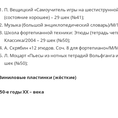
П. Вещицкий «Самоучитель игры на шестиструнной
(состояние хорошее) – 29 шек (№41);
Музыка (большой энциклопедический словарь)/М/19
Школа фортепианной техники: Этюды (тетрадь четве
Классика/2004 – 29 шек (№50);
А. Скрябин «12 этюдов. Соч. 8 для фортепиано»/М/Му
Л. Моцарт «Пьесы из нотных тетрадий Вольфганга и
шек (№50);
Виниловые пластинки (жёсткие)
50-е годы ХХ – века