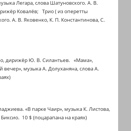
зыка Легара, слова Шатуновского. А. В.
ирижёр Ковалёв;
Трио ( из оперетты
о. А. В. Яковенко, К. П. Константинова, С.
о, дирижёр Ю. В. Силантьев.
«Мама»,
й вечер», музыка А. Долуханяна, слова А.
раях)
аджиева. «В парке Чаир», музыка К. Листова,
 Биксио.
10
$ (поцарапана на краях)