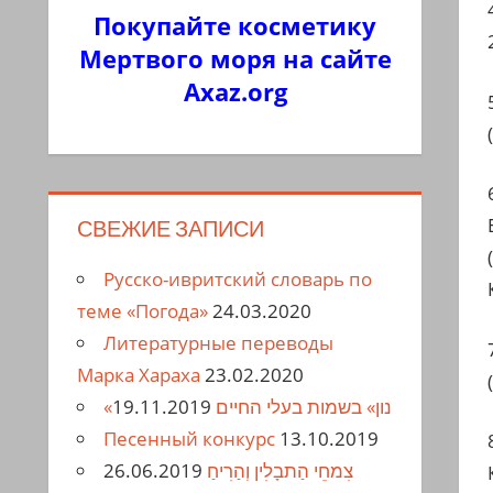
Покупайте косметику
Мертвого моря на сайте
Axaz.org
СВЕЖИЕ ЗАПИСИ
Русско-ивритский словарь по
теме «Погода»
24.03.2020
Литературные переводы
Марка Хараха
23.02.2020
19.11.2019
«נון» בשמות בעלי החיים
Песенный конкурс
13.10.2019
26.06.2019
צִמחֵי הַתבָלִין וְהַרִיחַ