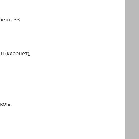
церт. 33
 (кларнет),
рюль.