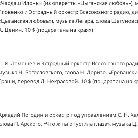
«Чардаш Илоны» (из оперетты «Цыганская любовь»), му
Яковенко и Эстрадный оркестр Всесоюзного радио, д
«Цыганская любовь»), музыка Легара, слова Шатуновског
А. Ценин.
10
$ (поцарапана на краях)
С. Я. Лемешев и Эстрадный оркестр Всесоюзного ради
музыка Н. Богословского, слова Н. Доризо. «Еревански
Граши, перевод Л. Некрасовой.
10
$ (поцарапана на к
Аркадий Погодин и оркестр под управлением С. Н. Хал
слова П. Арского. «Что ж ты опустила глаза», музыка Ц.