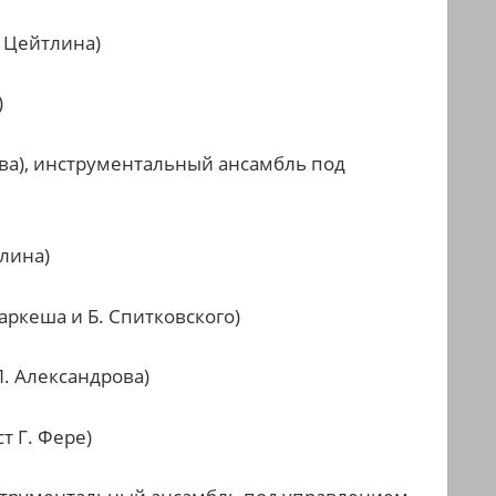
. Цейтлина)
)
ова), инструментальный ансамбль под
тлина)
аркеша и Б. Спитковского)
Л. Александрова)
т Г. Фере)