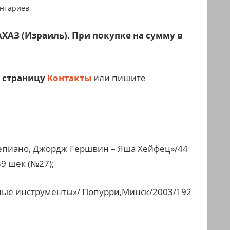
ентариев
ХАЗ (Израиль). При покупке на сумму в
а страницу
Контакты
или пишите
ртепиано, Джордж Гершвин – Яша Хейфец»/44
39 шек (№27);
ные инструменты»/ Попурри,Минск/2003/192