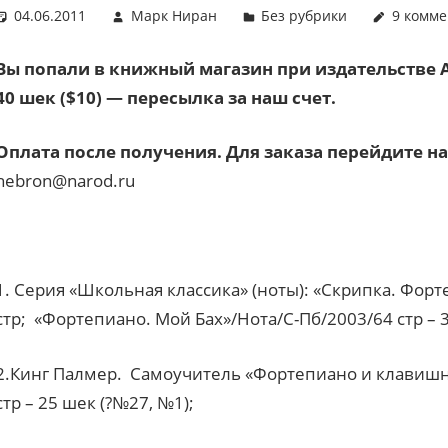
04.06.2011
Марк Ниран
Без рубрики
9 комм
Вы попали в книжный магазин при издательстве А
40 шек ($10) — пересылка за наш счет.
Оплата после получения. Для заказа перейдите н
hebron@narod.ru
1. Серия «Школьная классика» (ноты): «Скрипка. Фо
стр; «Фортепиано. Мой Бах»/Нота/С-Пб/2003/64 стр – 
2.Кинг Палмер. Самоучитель «Фортепиано и клавиш
стр – 25 шек (?№27, №1);