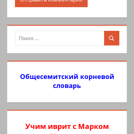
Поиск
Поиск
для:
Общесемитский корневой
словарь
Учим иврит с Марком