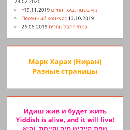
23.02.2020
19.11.2019
«נון» בשמות בעלי החיים
Песенный конкурс
13.10.2019
26.06.2019
צִמחֵי הַתבָלִין וְהַרִיחַ
Марк Харах (Ниран)
Разные страницы
Идиш жив и будет жить
Yiddish is alive, and it will live!
שפת היידיש חיה וקיימת, והיא