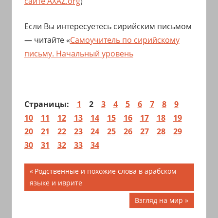
сайте AXAZ.org
)
Если Вы интересуетесь сирийским письмом
— читайте «
Самоучитель по сирийскому
письму. Начальный уровень
Страницы:
1
2
3
4
5
6
7
8
9
10
11
12
13
14
15
16
17
18
19
20
21
22
23
24
25
26
27
28
29
30
31
32
33
34
Навигация
Предыдущая
Родственные и похожие слова в арабском
запись;
языке и иврите
по
Следующая
Взгляд на мир
записям
запись: