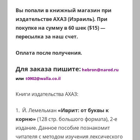
иврите
Вы попали в книжный магазин при
и
издательстве АХАЗ (Израиль). При
арамейском.
покупке на сумму в 60 шек ($15) —
Поговорки
пересылка за наш счет.
и
пословицы
Оплата после получения.
с
транскрипцией
Для заказа пишите:
на
hebron@narod.ru
арабском,
или
t0902@walla.co.il
иврите
Книги издательства АХАЗ:
и
арамейском.
1. Й. Лемельман
«Иврит: от буквы к
Кулинарные
рецепты
корню»
(128 стр. большого формата), 2-е
и
издание. Данное пособие познакомит
новости
читателя с методом изучения лексического