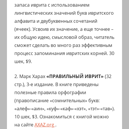
с
запаса иврита с использованием
переводом
лингвистических значений букв ивритского
на
алфавита и двубуквенных сочетаний
арабский
(ячеек). Усвоив их значение, а еще точнее –
и
их общую идею, смысловой образ, читатель
иврит
сможет сделать во много раз эффективным
процесс запоминания ивритских корней. 30
шек, $9.
2. Марк Харах
«ПРАВИЛЬНЫЙ ИВРИТ»
(32
стр.), 3-е издание. В книге приведены
полезные правила орфографии
(правописание «сомнительных» букв:
«алеф»-«аин», «куф»-«каф»-«хэт», «тэт»-«тав»).
10 шек, $3. Ознакомиться с книгой можно
на сайте
AXAZ.org
.