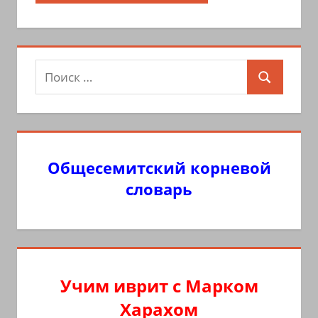
Поиск
Поиск
для:
Общесемитский корневой
словарь
Учим иврит с Марком
Харахом