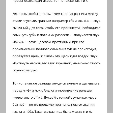
произносится одинаково, точно также как
דּ
и
גּ
.
Для того, чтобы понять, в чем состоит разница между
этими звуками, сравним например «б» и «в». «Б» — звук
смычный. Для того, чтобы его произнести необходимо
сомкнуть губы и потом их развести — получается звук
«б». «В» — звук щелевой, протяжный, при его
произнесении полного смыкания губ не происходит,
образуется щель, и сквозь эту щель идет воздух. Звук
«б» тянуть нельзя, это звук взрывной, «в» можно тянуть
сколько угодно.
Точно такая же разница между смычным и щелевым в
парах «п-ф» и «к-х». Аналогичное явление раньше
имело место с
ד
и
ג
. Буква
דּ
с точкой звучал как «д», а
без неё — нечто вроде «д» при неполном смыкании
языка и нёба. Такая же разница была между
תּ
и
ת
.