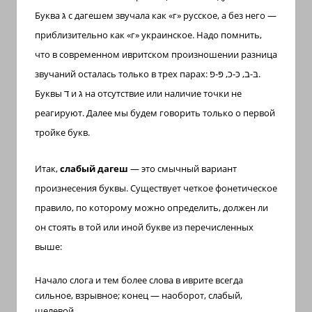
Буква
גּ
с дагешем звучала как «г» русское, а без него —
приблизительно как «г» украинское. Надо помнить,
что в современном ивритском произношении разница
звучаний осталась только в трех парах:
בּ-ב, כּ-כ, פּ-פ
.
Буквы
ד
и
ג
на отсутствие или наличие точки не
реагируют. Далее мы будем говорить только о первой
тройке букв.
Итак,
слабый дагеш
— это смычный вариант
произнесения буквы. Существует четкое фонетическое
правило, по которому можно определить, должен ли
он стоять в той или иной букве из перечисленных
выше:
Начало слога и тем более слова в иврите всегда
сильное, взрывное; конец — наоборот, слабый,
щелевой.