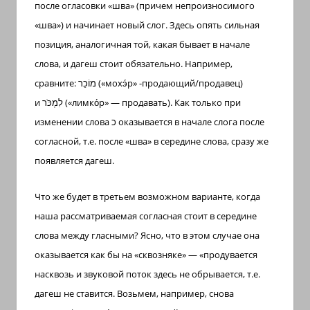
после
огласовки
«шва» (причем непроизносимого
«шва») и начинает новый слог. Здесь опять сильная
позиция, аналогичная той, какая бывает в начале
слова, и дагеш стоит обязательно. Например,
сравните:
מוֹכֵר
(«мохэ́р» -продающий/продавец)
и
לִמְכֹּר
(«лимко́р» — продавать). Как только при
изменении слова
כ
оказывается в начале слога после
согласной, т.е. после «шва» в середине слова, сразу же
появляется дагеш.
Что же будет в третьем возможном варианте, когда
наша рассматриваемая согласная стоит в середине
слова между гласными? Ясно, что в этом случае она
оказывается как бы на «сквозняке» — «продувается
насквозь и звуковой поток здесь не обрывается, т.е.
дагеш не ставится. Возьмем, например, снова