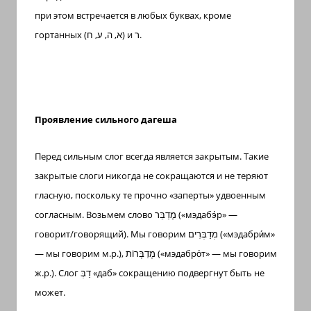
при этом встречается в любых буквах, кроме
гортанных (
א, ה, ע, ח
) и
ר
.
Проявление сильного дагеша
Перед сильным слог всегда является закрытым. Такие
закрытые слоги никогда не сокращаются и не теряют
гласную, поскольку те прочно «заперты» удвоенным
согласным. Возьмем слово
מְדַבֵּר
(«мэдабэ́р» —
говорит/говорящий). Мы говорим
מְדַבְּרִים
(«мэдабри́м»
— мы говорим м.р.),
מְדַבְּרוֹת
(«мэдабро́т» — мы говорим
ж.р.). Слог
דַבְּ
«даб» сокращению подвергнут быть не
может.