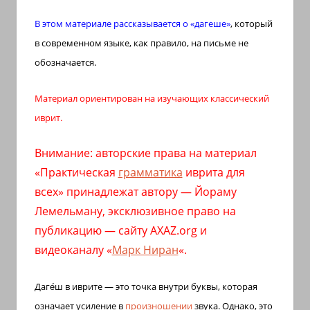
иврите
В этом материале рассказывается о «дагеше»
, который
и
в современном языке, как правило, на письме не
арамейском.
обозначается.
Поговорки
и
Материал ориентирован на изучающих классический
пословицы
иврит.
с
транскрипцией
Внимание: авторские права на материал
на
«Практическая
грамматика
иврита для
арабском,
иврите
всех» принадлежат автору — Йораму
и
Лемельману, эксклюзивное право на
арамейском.
публикацию — сайту AXAZ.org и
Кулинарные
видеоканалу «
Марк Ниран
«.
рецепты
и
Даге́ш в иврите — это точка внутри буквы, которая
новости
означает усиление в
произношении
звука. Однако, это