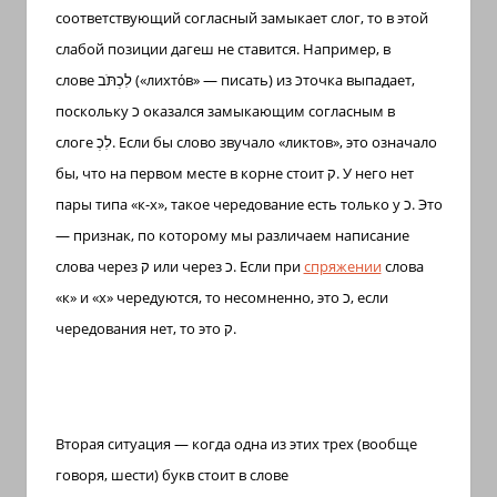
соответствующий согласный замыкает слог, то в этой
слабой позиции дагеш не ставится. Например, в
слове
לִכְתֹּב
(«лихто́в» — писать) из
כּ
точка выпадает,
поскольку
כ
оказался замыкающим согласным в
слоге
לִכְ
. Если бы слово звучало «ликтов», это означало
бы, что на первом месте в корне стоит
ק
. У него нет
пары типа «к-х», такое чередование есть только у
כ
. Это
— признак, по которому мы различаем написание
слова через
ק
или через
כ
. Если при
спряжении
слова
«к» и «х» чередуются, то несомненно, это
כ
, если
чередования нет, то это
ק
.
Вторая ситуация — когда одна из этих трех (вообще
говоря, шести) букв стоит в слове