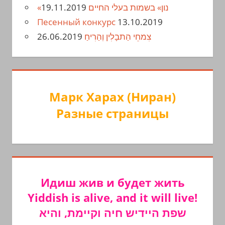
19.11.2019
«נון» בשמות בעלי החיים
Песенный конкурс
13.10.2019
26.06.2019
צִמחֵי הַתבָלִין וְהַרִיחַ
Марк Харах (Ниран)
Разные страницы
Идиш жив и будет жить
Yiddish is alive, and it will live!
שפת היידיש חיה וקיימת, והיא