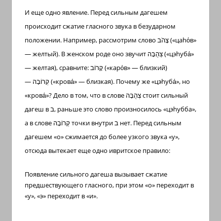
И еще одно явление. Перед сильным дагешем
происходит сжатие гласного звука в безударном
положении. Например, рассмотрим слово
צָהֹב
(«ца
h
о́в»
— желтый). В женском роде оно звучит
צְהֻבָּה
(«цэ
h
уба́»
— желтая), сравните:
קָרוֹב
(«каро́в» — близкий)
—
קְרוֹבָה
(«крова́» — близкая). Почему же «цэ
h
уба́», но
«крова́»? Дело в том, что в слове
צְהֻבָּה
стоит сильный
дагеш в
ב
, раньше это слово произносилось «цэ
h
убба»,
а в слове
קְרוֹבָה
точки внутри
ב
нет. Перед сильным
дагешем «о» сжимается до более узкого звука «у»,
отсюда вытекает еще одно ивритское правило:
Появление сильного дагеша вызывает сжатие
предшествующего гласного, при этом «о» переходит в
«у», «э» переходит в «и».