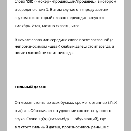
слово
מוֹכֵר
(«мохэ́р» -продающий/продавец), в котором
в середине стоит
כ
. В этом случае он «продувается»
звуком «о», который плавно переходит в звук «э»:
«мохэ́р». Итак, можно сказать, что:
В начале слова или середине слова после согласной (с
непроизносимом «шва») слабый дагеш стоит всегда, а
после гласной не стоит никогда.
Сильный дагеш
Он может стоять во всех буквах, кроме гортанных (
א, ה,
ע, ח
) и
ר
. Обозначает он удвоение соответствующего
звука. Слово
מְלַמֵּד
(«мэламэ́д» — обучающий), где
в
מּ
стоит сильный дагеш, произносилось раньше с