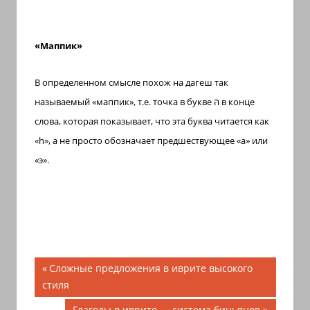
«Маппик»
В определенном смысле похож на дагеш так
называемый «маппик», т.е. точка в букве
הּ
в конце
слова, которая показывает, что эта буква читается как
«
h
», а не просто обозначает предшествующее «а» или
«э».
Навигация
Предыдущая
Сложные предложения в иврите высокого
запись;
стиля
по
Следующая
Глаголы в иврите — система биньянов