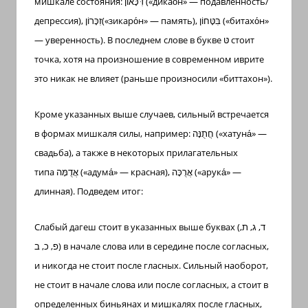
мишкале состояния:
דִּכָּאוֹן
(«дикао́н» — подавленность/
депрессия),
זִכָּרוֹן
(«зикаро́н» — память),
בִּטָּחוֹן
(«битахо́н»
— уверенность). В последнем слове в букве
טּ
стоит
точка, хотя на произношение в современном иврите
это никак не влияет (раньше произносили «биттахон»).
Кроме указанных выше случаев, сильный встречается
в формах мишкаля силы, например:
חֲתֻנָּה
(«хатуна́» —
свадьба), а также в некоторых прилагательных
типа
אֲדֻמָּה
(«адума́» — красная),
אֲרֻכָּה
(«арука́» —
длинная).
Подведем итог:
Слабый дагеш стоит в указанных выше буквах (
ד, ג, ת,
פ, כ, ב
) в начале слова или в середине после согласных,
и никогда не стоит после гласных. Сильный наоборот,
не стоит в начале слова или после согласных, а стоит в
определенных биньянах и мишкалях после гласных,