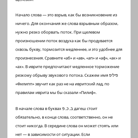
Начало слова — это взрыв, как бы возникновение из
ничего. Для окончания же слова взрывным образом,
нужно резко оборвать поток. При щелевом
произношении поток воздуха как бы продувается
сквозь букву, тормозится медленнее, и это удобнее для
произнесения. Сравните «аб» и «ав», «ап» и «аф», «ак» и
«ах». В иврите предпочитают медленное торможение
резкому обрыву звукового потока. Скажем имя פיליפ
«Филипп» звучит как раз не на ивритский лад, по
правилам иврита мы бы сказали «Пилиф».
В начале слова в буквах
בּ, כּ, פּ
дагеш стоит
обязательно, в конце слова, соответственно, он не
стоит никогда. В середине слова он может стоять или
нет — в зависимости от ситуации. Если