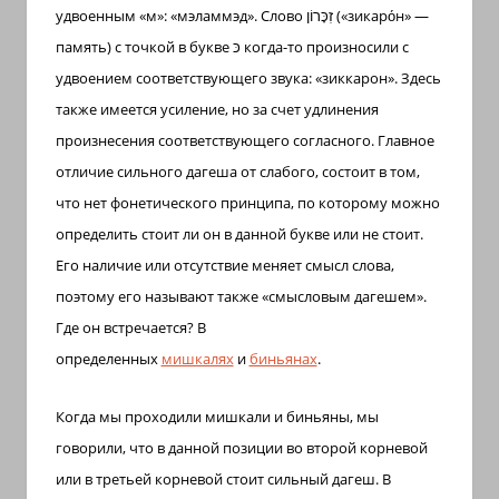
удвоенным «м»: «мэламмэд». Слово
זִכָּרוֹן
(«зикаро́н» —
память) с точкой в букве
כּ
когда-то произносили с
удвоением соответствующего звука: «зиккарон». Здесь
также имеется усиление, но за счет удлинения
произнесения соответствующего согласного. Главное
отличие сильного дагеша от слабого, состоит в том,
что нет фонетического принципа, по которому можно
определить стоит ли он в данной букве или не стоит.
Его наличие или отсутствие меняет смысл слова,
поэтому его называют также «смысловым дагешем».
Где он встречается? В
определенных
мишкалях
и
биньянах
.
Когда мы проходили мишкали и биньяны, мы
говорили, что в данной позиции во второй корневой
или в третьей корневой стоит сильный дагеш. В