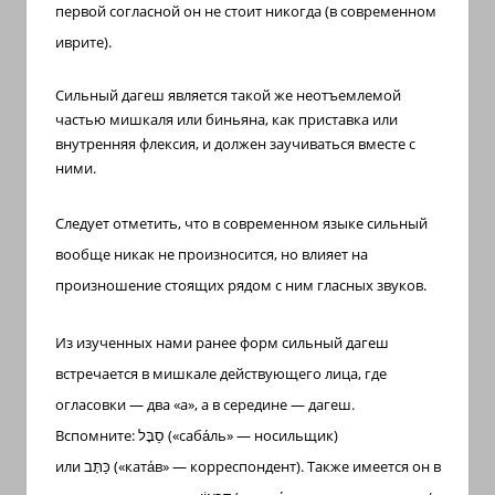
первой согласной он не стоит никогда (в современном
иврите).
Сильный дагеш является такой же неотъемлемой
частью мишкаля или биньяна, как приставка или
внутренняя флексия, и должен заучиваться вместе с
ними.
Следует отметить, что в современном языке сильный
вообще никак не произносится, но влияет на
произношение стоящих рядом с ним гласных звуков.
Из изученных нами ранее форм сильный дагеш
встречается в мишкале действующего лица, где
огласовки — два «а», а в середине — дагеш.
Вспомните:
סַבָּל
(«саба́ль» — носильщик)
или
כַּתָּב
(«ката́в» — корреспондент). Также имеется он в