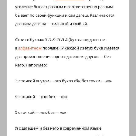
с
усиление бывает разным и соответственно разным
переводом
бывает по своей функции и сам дагеш.
Различаются
на
два типа дагеша — сильный и слабый.
арабский
и
Стоит в буквах:
גּ, דּ, תּ, פּ, כּ, בּ
(буквы эти даны не
иврит
в
алфавитном
порядке). У каждой из этих букв имеется
два произношения: одно с дагешем, другое — без
него.
Например:
בּ
с точкой внутри — это буква «б», без точки — «в»
פּ
с точкой — «п», без — «ф»
כּ
с точкой — «к», без — «х»
תּ
с дагешем и без него в современном языке