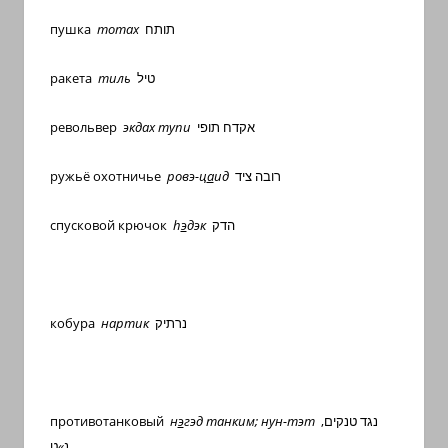
пушка
тотах
תותח
ракета
тиль
טיל
револьвер
экдах тупи
תופי
אקדח
ружьё охотничье
ровэ-ц
а
ид
רובה ציד
спусковой крючок
h
э
дэк
הדק
кобура
нартик
נרתיק
противотанковый
н
э
гэд танким; нун-тэт
נגד טנקים,
נ»ט