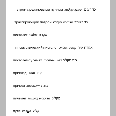
патрон с резиновыми пулями
кадур-г
у
ми
כדור גומי
трассирующий патрон
кадур нотэв
כדור נותב
пистолет
экдах
אקדח
пневматический пистолет
экдах-авир
אקדח אויר
пистолет-пулемет
тат-микла
תת מקלע
приклад
кат
קת
прицел
кав
э
нэт
כוונת
пулемет
микла, макл
э
а
מקלע
пуля
кал
и
а
קליע