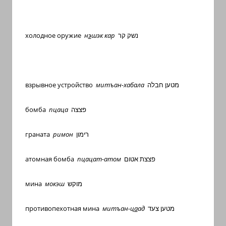
холодное оружие
н
э
шэк кар
נשק קר
взрывное устройство
митъан-хабала
מטען חבלה
бомба
пцаца
פצצה
граната
римон
רימון
атомная бомба
пцацат-атом
פצצת אטום
мина
мокэш
מוקש
противопехотная мина
митъан-ц
а
ад
מטען צעד