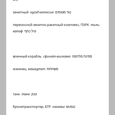
зенитный
н
э
гэд мэтосим
נגד מטוסים
переносной зенитно-ракетный комплекс, ПЗРК
тиль-
катэф
טיל כתף
военный корабль
сфинат-милхама
ספינת מלחמה
эсминец
машх
э
тэт
משחתת
танк
танк
טנק
бронетранспортер, БТР
нагмаш
נגמ»ש