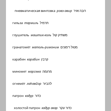
пневматическая винтовка
ровэ-авир
רובה אויר
гильза
тармиль
תרמיל
глушитель
маштик-коль
משתיק קול
гранатомёт
матоль-римоним
מטול רימונים
карабин
карабин
קרבין
миномет
маргэма
מרגמה
огнемёт
ла
h
авйор
להביור
патрон
кадур
כדור
холостой патрон
кадур акар
כדור עקר