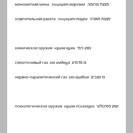
минометная мина
пицэцат-маргэма
פצצת מרגמה
осветительная ракета
пицэцат-тэура
פצצת תאורה
химическое оружие
н
э
шэк к
и
ми
נשק כימי
слезоточивый газ
газ мадм
и
а
גז מדמיע
нервно-паралитический газ
газ-ацабим
גז עצבים
психологическое оружие
н
э
шэк психол
о
ги
נשק פסיכולוגי