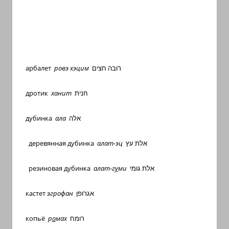
арбалет
ровэ хэцим
רובה חצים
дротик
ханит
חנית
дубинка
ала
אלה
деревянная дубинка
алат-эц
אלת עץ
резиновая дубинка
алат-г
у
ми
אלת גומי
кастет
эгрофан
אגרופן
копьё
р
о
мах
רומח