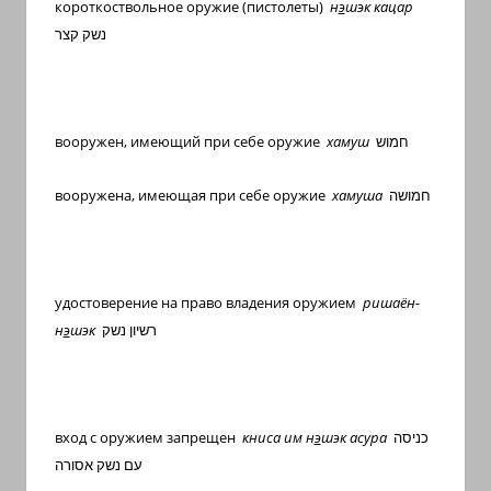
короткоствольное оружие (пистолеты)
н
э
шэк кацар
с
נשק קצר
переводом
на
арабский
и
вооружен, имеющий при себе оружие
хамуш
חמוש
иврит
вооружена, имеющая при себе оружие
хамуша
חמושה
удостоверение на право владения оружием
ришаён-
н
э
шэк
רשיון נשק
вход с оружием запрещен
книса им н
э
шэк асура
כניסה
עם נשק אסורה