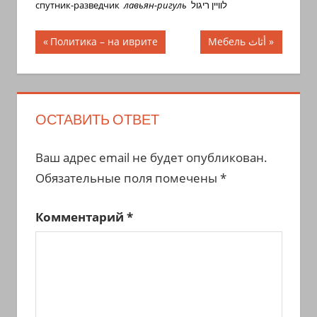
спутник-разведчик
лавьян-ригуль
לוויין ריגול
Навигация
Предыдущая
Следующая
Политика – на иврите
Мебель أثاث
запись;
запись:
по
записям
ОСТАВИТЬ ОТВЕТ
Ваш адрес email не будет опубликован.
Обязательные поля помечены
*
Комментарий
*