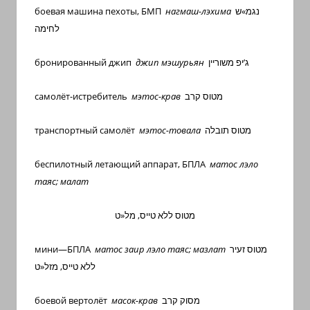
боевая машина пехоты, БМП
нагмаш-лэхима
נגמ»ש
לחימה
бронированный джип
джип мэшурьян
ג’יפ משוריין
самолёт-истребитель
мэтос-крав
מטוס קרב
транспортный самолёт
мэтос-товала
מטוס תובלה
беспилотный
летающий
аппарат
,
БПЛА
матос
лэло
таяс
;
малат
ט
«
מל
,
טייס
ללא
מטוס
мини
—
БПЛА
матос
заир
лэло
таяс
;
мазлат
זעיר
מטוס
ט
«
מזל
,
טייס
ללא
боевой вертолёт
масок-крав
מסוק קרב