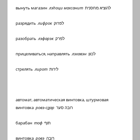
вынуть магазин
лэ
h
оци махсанит
להוציא מחסנית
разрядить
лифрок
לפרוק
разобрать
лэфарэк
לפרק
прицеливаться, направлять
лэхавэн
לכוון
стрелять
лирот
לירות
автомат, автоматическая винтовка, штурмовая
винтовка
ровэ-с
а
ар
רובה סער
барабан
тоф
תוף
винтовка
ровэ
רובה