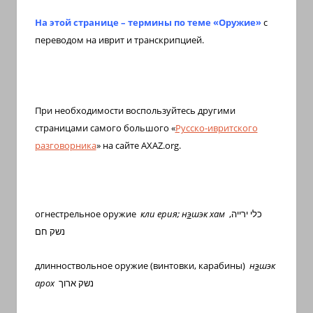
иврите
На
этой
странице
–
термины
по
теме
«
Оружие
»
с
и
переводом
на
иврит
и
транскрипцией
.
арамейском.
Поговорки
и
пословицы
При необходимости воспользуйтесь другими
с
страницами самого большого «
Русско-ивритского
транскрипцией
разговорника
» на сайте
AXAZ
.
org
.
на
арабском,
иврите
и
огнестрельное оружие
кли ерия; н
э
шэк хам
כלי ירייה,
арамейском.
נשק חם
Кулинарные
рецепты
длинноствольное оружие (винтовки, карабины)
н
э
шэк
и
арох
נשק ארוך
новости