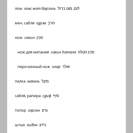
лом
лом; мот барзэль
לום, מוט ברזל
меч, сабля
х
э
рэв
חרב
нож
сакин
סכין
нож для метания
сакин
h
атала
סכין הטלה
перочинный нож
олар
אולר
палка
макэль
מקל
сабля, рапира
с
а
иф
סיף
топор
гарзэн
גרזן
штык
кидон
כידון