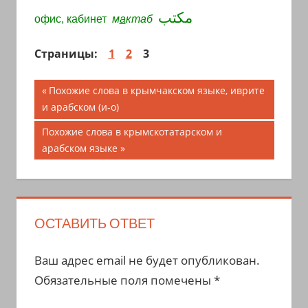
مكتب
офис, кабинет
м
а
ктаб
Страницы:
1
2
3
Навигация
Предыдущая
Похожие слова в крымчакском языке, иврите
запись;
и арабском (и-о)
по
Следующая
Похожие слова в крымскотатарском и
записям
запись:
арабском языке
ОСТАВИТЬ ОТВЕТ
Ваш адрес email не будет опубликован.
Обязательные поля помечены
*