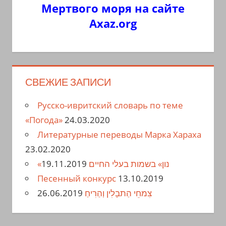
Мертвого моря на сайте
Axaz.org
СВЕЖИЕ ЗАПИСИ
Русско-ивритский словарь по теме
«Погода»
24.03.2020
Литературные переводы Марка Хараха
23.02.2020
19.11.2019
«נון» בשמות בעלי החיים
Песенный конкурс
13.10.2019
26.06.2019
צִמחֵי הַתבָלִין וְהַרִיחַ