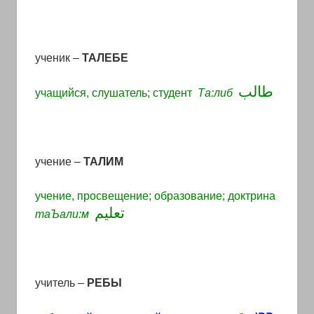
ученик
–
ТАЛЕБЕ
طالب
учащийся
,
слушатель
;
студент
Та
:
либ
учение –
ТАЛИМ
учение, просвещение; образование; доктрина
تعليم
таЪали:м
учитель
–
РЕБЫ