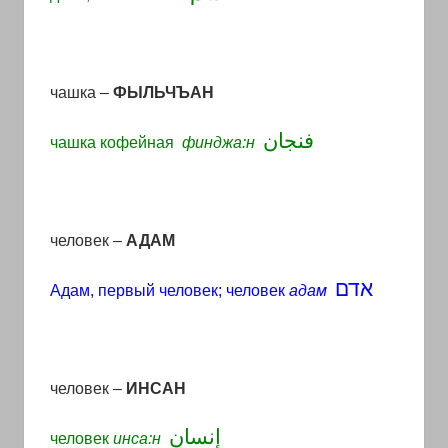
чашка –
ФЫЛЬЧЪАН
فنجان
чашка кофейная
финджа:н
человек –
АДАМ
אדם
Адам, первый человек; человек
адам
человек –
ИНСАН
إنسان
человек
инса:н