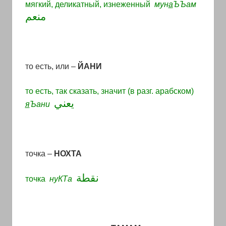
мягкий, деликатный, изнеженный
мун
а
ЪЪам
منعم
то есть, или –
ЙАНИ
то есть, так сказать, значит (в разг. арабском)
يعني
я
Ъани
точка –
НОХТА
نقطة
точка
нуКТа