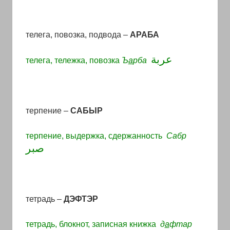
с
переводом
на
телега, повозка, подвода –
АРАБА
арабский
и
عربة
телега, тележка, повозка
Ъ
а
рба
иврит
терпение –
САБЫР
терпение, выдержка, сдержанность
Сабр
صبر
тетрадь –
ДЭФТЭР
тетрадь, блокнот, записная книжка
д
а
фтар