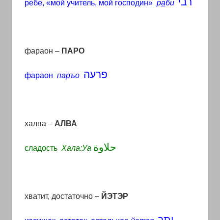
רבי
ребе
, «
мой
учитель
,
мой
господин
»
р
а
би
фараон
–
ПАРО
פרעה
фараон
паръо
халва
–
АЛВА
حلاوة
сладость
Хала:Уа
хватит, достаточно –
ЙЭТЭР