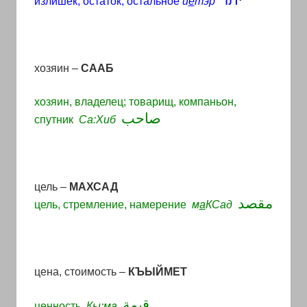
יתר
излишек, остаток, остальное
й
е
тэр
хозяин –
СААБ
хозяин, владелец; товарищ, компаньон,
صاحب
спутник
Са:Хиб
цель –
МАХСАД
مقصد
цель, стремление, намерение
м
а
КСад
цена, стоимость –
КЪЫЙМЕТ
قيمة
ценность
Кы:ма