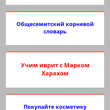
Общесемитский корневой
словарь
Учим иврит с Марком
Харахом
Покупайте косметику