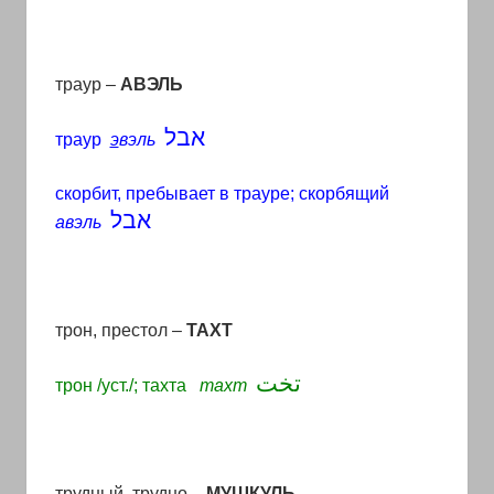
траур –
АВЭЛЬ
אבל
траур
э
вэль
скорбит, пребывает в трауре; скорбящий
אבל
авэль
трон, престол –
ТАХТ
تخت
трон /уст./; тахта
тахт
трудный, трудно –
МУШКУЛЬ