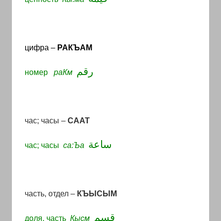
цифра –
РАКЪАМ
رقم
номер
раКм
час; часы –
СААТ
ساعة
час; часы
cа:Ъа
часть, отдел –
КЪЫСЫМ
قسم
доля, часть
Кысм