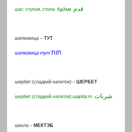
قدم
шаг; ступня, стопа
К
а
дам
шелковица –
ТУТ
תות
шелковица
тут
шербет (сладкий напиток) –
ШЕРБЕТ
شربات
шербет (сладкий напиток)
шарба:т
школа –
МЕКТЭБ