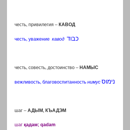
честь, привилегия –
КАВОД
כבוד
честь, уважение
кавод
честь, совесть, достоинство –
НАМЫС
נימוס
вежливость, благовоспитанность
нимус
шаг –
АДЫМ, КЪАДЭМ
шаг
қадам
; qadam