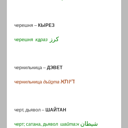
черешня –
КЫРЕЗ
كرز
черешня
к
а
раз
чернильница –
ДЭВЕТ
דיותא
чернильница
дьй
о
та
черт,
дьявол
–
ШАЙТАН
شيطان
черт
;
сатана,
дьявол
шайта:н