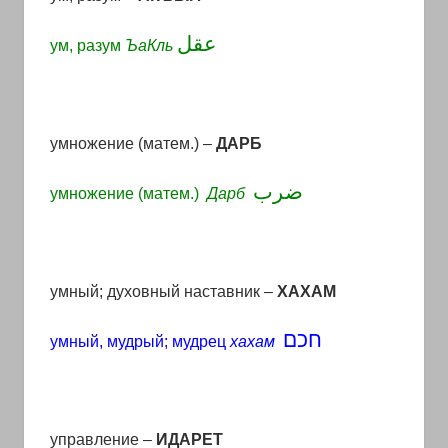
عقل
ум, разум
ЪаКль
умножение (матем.) –
ДАРБ
ضرب
умножение (матем.)
Дарб
умный; духовный наставник –
ХАХАМ
חכם
умный, мудрый; мудрец
хахам
управление –
ИДАРЕТ