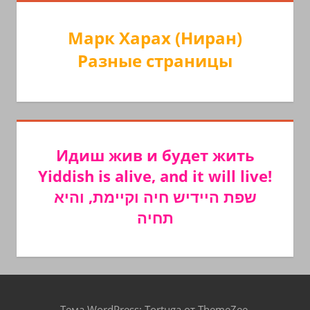
Марк Харах (Ниран)
Разные страницы
Идиш жив и будет жить
Yiddish is alive, and it will live!
שפת היידיש חיה וקיימת, והיא
תחיה
Тема WordPress: Tortuga от ThemeZee.