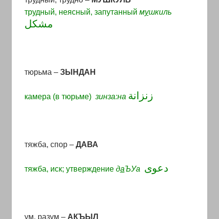
трудный, неясный, запутанный
м
у
шкиль
مشكل
тюрьма –
ЗЫНДАН
زنزانة
камера (в тюрьме)
зинза:на
тяжба, спор –
ДАВА
دعوى
тяжба, иск; утверждение
д
а
ЪУа
ум, разум
–
АКЪЫЛ