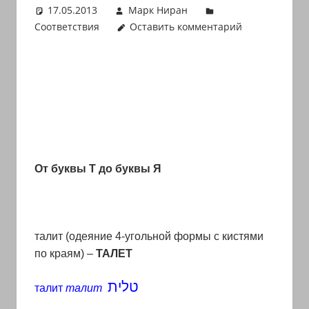
17.05.2013
Марк Ниран
иврите
Соответствия
Оставить комментарий
и
арамейском.
Поговорки
и
пословицы
с
транскрипцией
на
От буквы Т до буквы Я
арабском,
иврите
и
арамейском.
талит (одеяние 4-угольной формы с кистями
Кулинарные
по краям) –
ТАЛЕТ
рецепты
и
טלית
талит
талит
новости