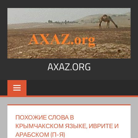
Перейти
к
содержимому
AXAZ.ORG
Арабский
язык,
иврит,
арамейский.
Учитесь
ПОХОЖИЕ СЛОВА В
читать
КРЫМЧАКСКОМ ЯЗЫКЕ, ИВРИТЕ И
на
АРАБСКОМ (П-Я)
арабском,