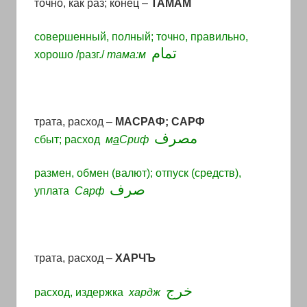
точно, как раз; конец –
ТАМАМ
совершенный, полный; точно, правильно,
تمام
хорошо /разг./
тама:м
трата, расход
–
МАСРАФ; САРФ
مصرف
сбыт; расход
м
а
Сриф
размен, обмен (валют); отпуск (средств),
صرف
уплата
Сарф
трата, расход –
ХАРЧЪ
خرج
расход, издержка
хардж