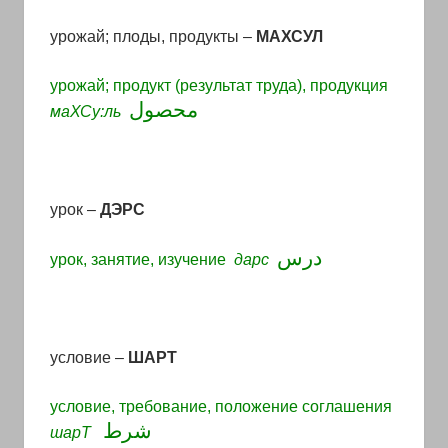
урожай; плоды, продукты –
МАХСУЛ
урожай; продукт (результат труда), продукция
محصول
маХСу:ль
урок
–
ДЭРС
درس
урок, занятие, изучение
дарс
условие –
ШАРТ
условие, требование, положение соглашения
شرط
шар
Т