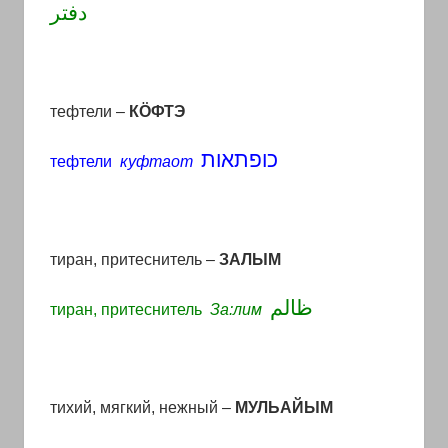
دفتر
тефтели –
К
ÖФТЭ
כופתאות
тефтели
куфтаот
тиран, притеснитель –
ЗАЛЫМ
ظالم
тиран
,
притеснитель
За:лим
тихий, мягкий, нежный –
МУЛЬАЙЫМ