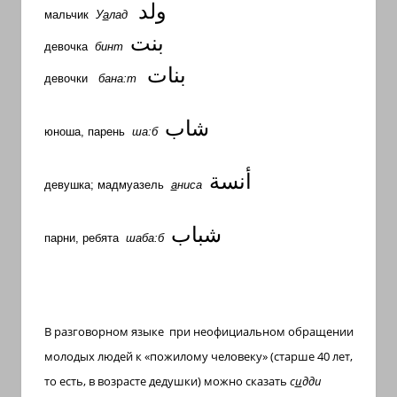
ولد
мальчик
У
а
лад
بنت
девочка
бинт
بنات
девочки
бана:т
شاب
юноша, парень
ша:б
أنسة
девушка; мадмуазель
а
ниса
شباب
парни, ребята
шаба:б
В разговорном языке при
неофициальном обращении
молодых людей к «пожилому человеку» (старше 40 лет,
то есть, в возрасте дедушки) можно сказать
с
и
дди