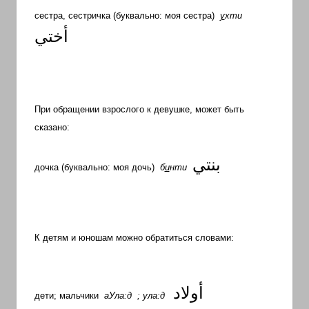
сестра, сестричка (буквально: моя сестра)
у
хти
أختي
При обращении взрослого к девушке, может быть
сказано:
بنتي
дочка (буквально: моя дочь)
б
и
нти
К детям и юношам можно обратиться словами:
أولاد
дети; мальчики
аУла:д ; ула:д