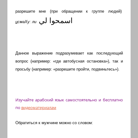
с
переводом
разрешите мне (при обращении к группе людей)
на
اسمحوا لي
и
смаХу: ли
арабский
и
иврит
Данное выражение подразумевает как последующий
вопрос (например: «где автобусная остановка»), так и
просьбу (например: «разрешите пройти, подвиньтесь»).
Изучайте арабский язык самостоятельно и бесплатно
по
видеоматериалам
Обратиться к мужчине можно со словом: