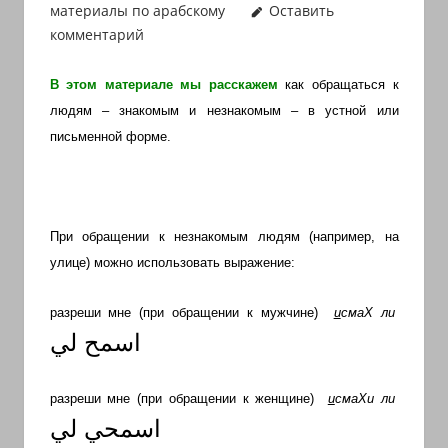
материалы по арабскому
Оставить
иврите
комментарий
и
арамейском.
В этом материале мы расскажем
как обращаться к
Поговорки
людям – знакомым и незнакомым – в устной или
и
письменной форме.
пословицы
с
транскрипцией
на
При обращении к незнакомым людям (например, на
арабском,
улице) можно использовать выражение:
иврите
и
разреши мне (при обращении к мужчине)
и
смаХ ли
арамейском.
اسمح لي
Кулинарные
рецепты
разреши мне (при обращении к женщине)
и
смаХи ли
и
اسمحي لي
новости