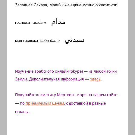
Западная Сахара, Мали) к женщине можно обратиться:
مدام
госпожа
мада:м
سيدتي
моя госпожа
сайи:дати
Изучение арабского
онлайн (Skype)
—
из любой точки
Земли. Дополнительная информация —
здесь
.
Покупайте косметику Мертвого моря на нашем сайте
— по
приемлемым ценам
, с доставкой в разные
страны.