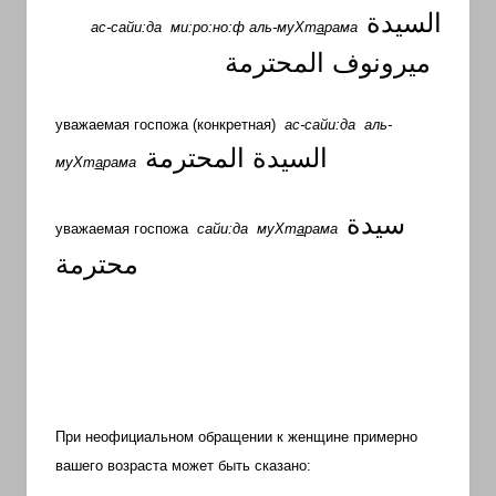
السيدة
ас-сайи:да
ми:ро:но:ф аль-муХт
а
рама
ميرونوف
المحترمة
уважаемая госпожа (конкретная)
ас-сайи:да
аль-
السيدة
المحترمة
муХт
а
рама
سيدة
уважаемая госпожа
сайи:да
муХт
а
рама
محترمة
При неофициальном обращении к женщине примерно
вашего возраста может быть сказано: