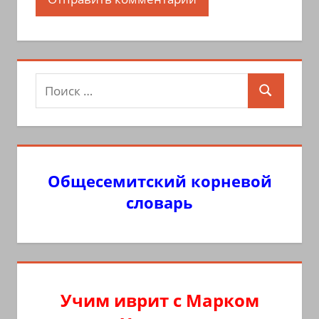
Поиск
Поиск
для:
Общесемитский корневой
словарь
Учим иврит с Марком