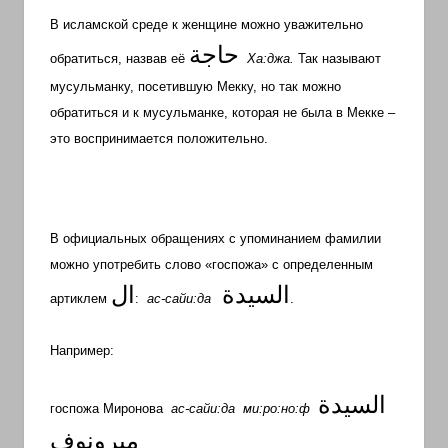
В исламской среде к женщине можно уважительно
حاجة
обратиться, назвав её
Ха:джа.
Так называют
мусульманку, посетившую Мекку, но так можно
обратиться и к мусульманке, которая не была в Мекке –
это воспринимается положительно.
В официальных обращениях с упоминанием фамилии
можно употребить слово «госпожа» с определенным
السيدة
ال
артиклем
:
ас-сайи:да
.
Например:
السيدة
госпожа Миронова
ас-сайи:да
ми:ро:но:ф
ميرونوف