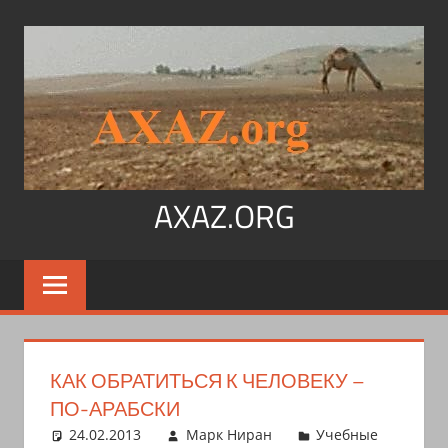
Перейти
к
содержимому
AXAZ.ORG
Арабский
язык,
иврит,
арамейский.
Учитесь
КАК ОБРАТИТЬСЯ К ЧЕЛОВЕКУ –
читать
ПО-АРАБСКИ
на
24.02.2013
Марк Ниран
Учебные
арабском,