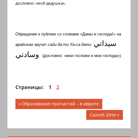
дословно: «мой дедушка».
Обращение к публике со словами «Дамы и господа!» на
سيداتي
арабском звучит
сайи:да:ти Уа-са:дати
وسادتي
(дословно: «мои госпожи и мои господа»).
Страницы:
1
2
Навигация
Предыдущая
Образование причастий – в иврите
запись;
по
Следующая
Сахлеб סחלב
запись:
записям