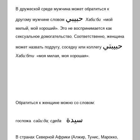
В дружеской среде мужчина может обратиться к
حبيبي
другому мужчине словом
Хаби:би
«мой
милый, мой хороший». Это не воспринимается как
сексуальное домогательство. Соответственно, женщина
حبيبتي
может назвать подругу, соседку или коллегу
Хаби:бти
«моя милая, моя хорошая».
Обратиться к женщине можно со словом:
سيدة
госпожа
сайи:да; с
а
еда
В странах Северной Африки (Алжир, Тунис, Марокко,