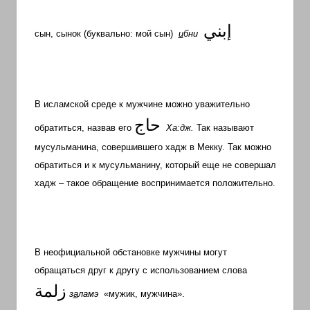
إبني
сын, сынок (буквально: мой сын)
и
бни
В исламской среде к мужчине можно уважительно
حاج
обратиться, назвав его
Ха:дж.
Так называют
мусульманина, совершившего хадж в Мекку. Так можно
обратиться и к мусульманину, который еще не совершал
хадж – такое обращение воспринимается положительно.
В неофициальной обстановке мужчины могут
обращаться друг к другу с использованием слова
زلمة
з
а
ламэ
«мужик, мужчина».