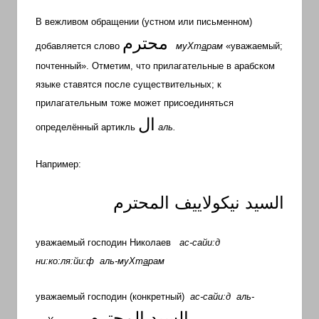
В вежливом обращении (устном или письменном)
محترم
добавляется слово
муХт
а
рам
«уважаемый;
почтенный». Отметим, что прилагательные в арабском
языке ставятся после существительных; к
прилагательным тоже может присоединяться
ال
определённый артикль
аль.
Например:
السيد
نيكولاييف
المحترم
уважаемый господин Николаев
ас-сайи:д
ни:ко:ля:йи:ф аль-муХт
а
рам
уважаемый господин (конкретный)
ас-сайи:д
аль-
السيد
المحترم