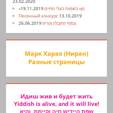
23.02.2020
19.11.2019
«נון» בשמות בעלי החיים
Песенный конкурс
13.10.2019
26.06.2019
צִמחֵי הַתבָלִין וְהַרִיחַ
Марк Харах (Ниран)
Разные страницы
Идиш жив и будет жить
Yiddish is alive, and it will live!
שפת היידיש חיה וקיימת, והיא