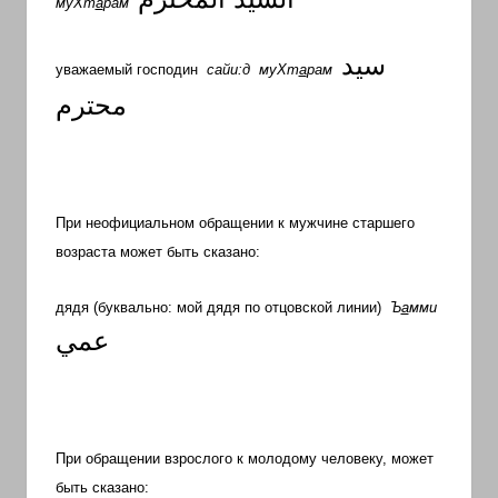
муХт
а
рам
سيد
уважаемый господин
сайи:д
муХт
а
рам
محترم
При неофициальном обращении к мужчине старшего
возраста может быть сказано:
дядя (буквально: мой дядя по отцовской линии)
Ъ
а
мми
عمي
При обращении взрослого к молодому человеку, может
быть сказано: