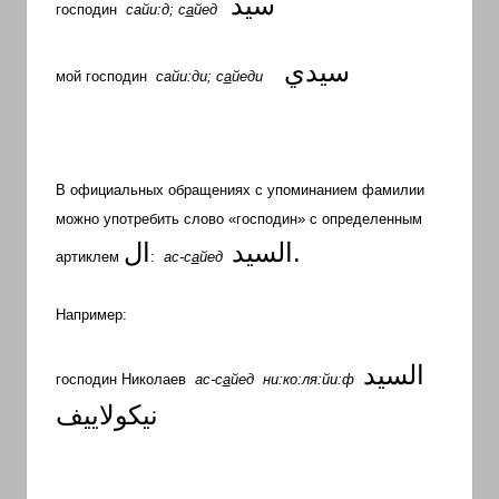
سيد
господин
сайи:д; с
а
йед
سيدي
мой господин
сайи:ди; с
а
йеди
В официальных обращениях с упоминанием фамилии
можно употребить слово «господин» с определенным
ال
السيد
.
артиклем
:
ас-с
а
йед
Например:
السيد
господин Николаев
ас-с
а
йед
ни:ко:ля:йи:ф
نيكولاييف