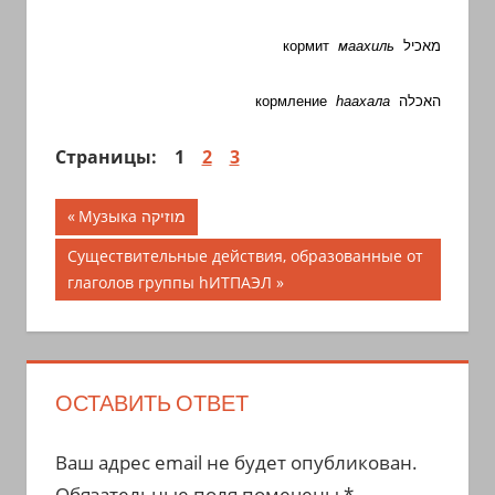
кормит
маахиль
מאכיל
кормление
h
аахала
האכלה
Страницы:
1
2
3
Навигация
Предыдущая
Музыка מוזיקה
запись;
по
Следующая
Существительные действия, образованные от
запись:
глаголов группы hИТПАЭЛ
записям
ОСТАВИТЬ ОТВЕТ
Ваш адрес email не будет опубликован.
Обязательные поля помечены
*