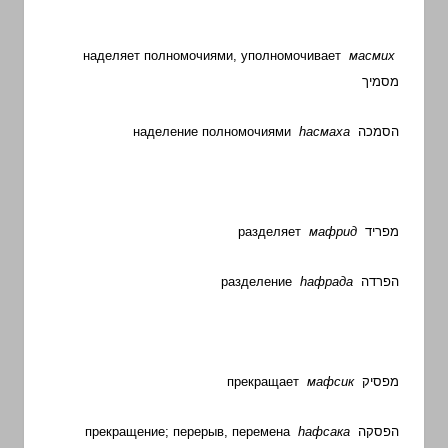
наделяет полномочиями, уполномочивает
масмих
מסמיך
наделение полномочиями
h
асмаха
הסמכה
разделяет
мафрид
מפריד
разделение
h
афрада
הפרדה
прекращает
мафсик
מפסיק
прекращение; перерыв, перемена
h
афсака
הפסקה