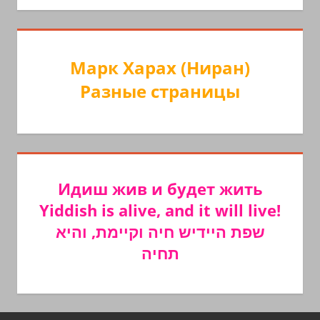
Марк Харах (Ниран)
Разные страницы
Идиш жив и будет жить
Yiddish is alive, and it will live!
שפת היידיש חיה וקיימת, והיא
תחיה