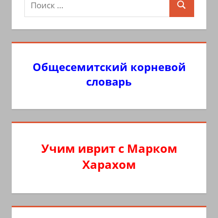
Поиск
для:
Общесемитский корневой
словарь
Учим иврит с Марком
Харахом