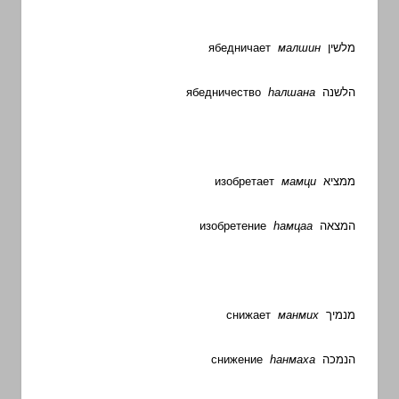
ябедничает
малшин
מלשין
ябедничество
h
алшана
הלשנה
изобретает
мамци
ממציא
изобретение
h
амцаа
המצאה
снижает
манмих
מנמיך
снижение
h
анмаха
הנמכה