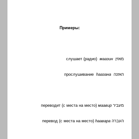
Примеры:
слушает (радио)
маазин
מאזין
прослушивание
h
аазана
האזנה
переводит (с места на место)
маавир
מעביר
перевод (с места на место)
hаавара
העברה