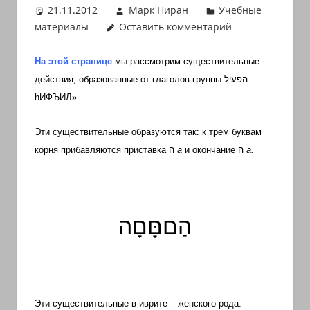
21.11.2012
Марк Ниран
Учебные
иврите
материалы
Оставить комментарий
и
арамейском.
На этой странице
мы рассмотрим существительные
Поговорки
действия, образованные от глаголов группы
הפעיל
и
h
ИФЪИЛ».
пословицы
с
Эти существительные образуются так: к трем буквам
транскрипцией
корня прибавляются приставка
ה
а
и окончание
ה
а.
на
арабском,
иврите
и
הַםםָּםָה
арамейском.
Кулинарные
рецепты
и
новости
Эти существительные в иврите – женского рода.