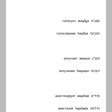
голосует
мацб
и
а
מצביע
голосование
h
ацбаа
הצבעה
излучает
макрин
מקרין
излучение
h
акрана
הקרנה
анестезирует
мардим
מרדים
анестезия
h
ардама
הרדמה