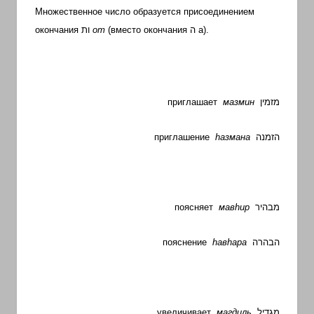
с
Множественное число образуется присоединением
переводом
окончания
ות
от
(вместо окончания
ה
а).
на
арабский
и
иврит
приглашает
мазмин
מזמין
приглашение
h
азмана
הזמנה
поясняет
мав
h
ир
מבהיר
пояснение
h
ав
h
ара
הבהרה
увеличивает
магдиль
מגדיל