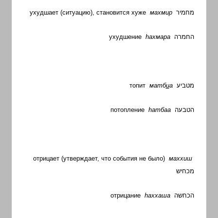
ухудшает (ситуацию), становится хуже
махмир
מחמיר
ухудшение
h
ахмара
החמרה
топит
матб
и
а
מטביע
потопление
h
атбаа
הטבעה
отрицает (утверждает, что события не было)
маххиш
מכחיש
отрицание
h
аххаша
הכחשה