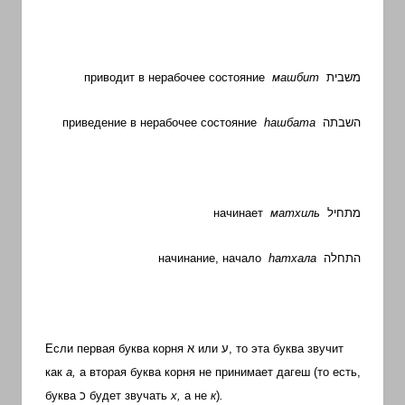
приводит в нерабочее состояние
машбит
משבית
приведение в нерабочее состояние
h
ашбата
השבתה
начинает
матхиль
מתחיל
начинание, начало
h
атхала
התחלה
Если первая буква корня
א
или
ע
, то эта буква звучит
как
а,
а вторая буква корня не принимает дагеш (то есть,
буква
כ
будет звучать
х,
а не
к
)
.