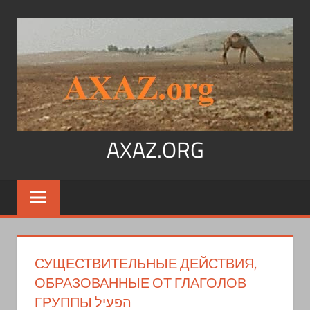
Перейти
к
содержимому
AXAZ.ORG
Арабский
язык,
иврит,
арамейский.
Учитесь
СУЩЕСТВИТЕЛЬНЫЕ ДЕЙСТВИЯ,
читать
ОБРАЗОВАННЫЕ ОТ ГЛАГОЛОВ
на
ГРУППЫ הפעיל
арабском,