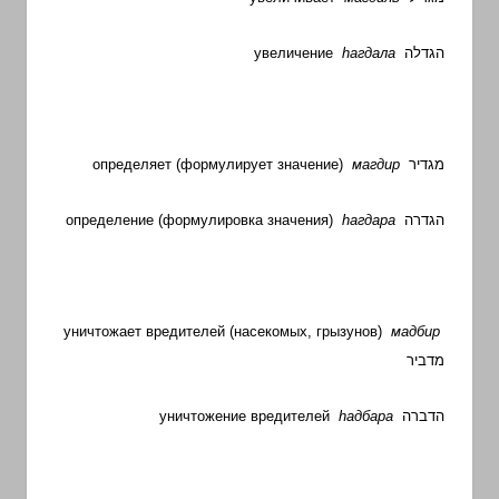
увеличение
h
агдала
הגדלה
определяет (формулирует значение)
магдир
מגדיר
определение (формулировка значения)
h
агдара
הגדרה
уничтожает вредителей (насекомых, грызунов)
мадбир
מדביר
уничтожение вредителей
h
адбара
הדברה