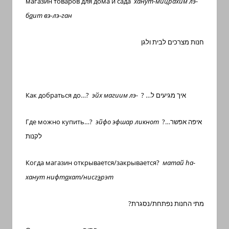
магазин
товаров для дома и сада
ханут-
мицрахим лэ-
б
а
ит вэ-лэ-ган
חנות מצרכים לבית ולגן
Как добраться до…?
эйх магиим лэ-
? …איך מגיעים ל
Где можно купить…?
эйфо эфшар ликнот
?…איפה אפשר
לקנות
Когда магазин открывается/закрывается?
матай
h
а-
ханут нифт
а
хат/нисг
э
рэт
?מתי החנות נפתחת/נסגרת