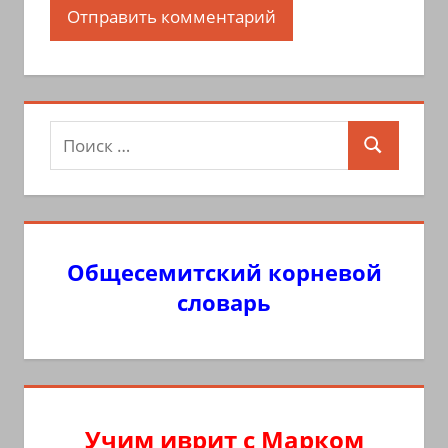
Поиск
Поиск
для:
Общесемитский корневой
словарь
Учим иврит с Марком