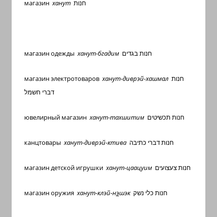
магазин
ханут
חנות
магазин одежды
ханут-бгадим
חנות בגדים
магазин
электротоваров
ханут-
диврэй-хашмал
חנות
דברי חשמל
ювелирный
магазин
ханут-
тахшитим
חנות תכשיטים
канцтовары
ханут-
диврэй-ктива
חנות דברי כתיבה
магазин детской
игрушки
ханут-
цаацуим
חנות צעצועים
магазин
оружия
ханут-
клэй-н
э
шэк
חנות כלי נשק