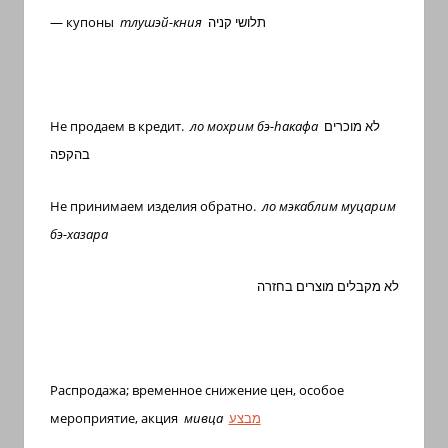
— купоны
тлушэй-кния
תלושי קניה
Не продаем в кредит.
ло мохрим бэ-
h
акафа
לא מוכרים
בהקפה
Не принимаем изделия обратно.
ло мэкаблим муцарим
бэ-хазара
לא מקבלים מוצרים בחזרה
Распродажа; временное снижение цен, особое
мероприятие, акция
мивца
מבצע