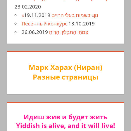
23.02.2020
19.11.2019
«נון» בשמות בעלי החיים
Песенный конкурс
13.10.2019
26.06.2019
צִמחֵי הַתבָלִין וְהַרִיחַ
Марк Харах (Ниран)
Разные страницы
Идиш жив и будет жить
Yiddish is alive, and it will live!