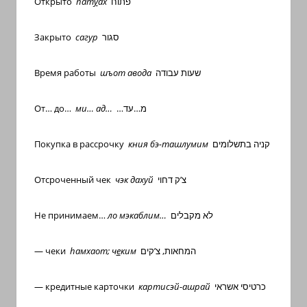
Открыто
пат
у
ах
פתוח
Закрыто
сагур
סגור
Время работы
шъот авода
שעות עבודה
От… до…
ми… ад…
…מ…עד
Покупка в рассрочку
кния бэ-ташлумим
קניה בתשלומים
Отсроченный чек
чэк дахуй
צ’ק דחוי
Не принимаем…
ло мэкаблим…
לא מקבלים
— чеки
h
амхаот; ч
е
ким
המחאות, צ’קים
— кредитные карточки
картисэй-ашрай
כרטיסי אשראי