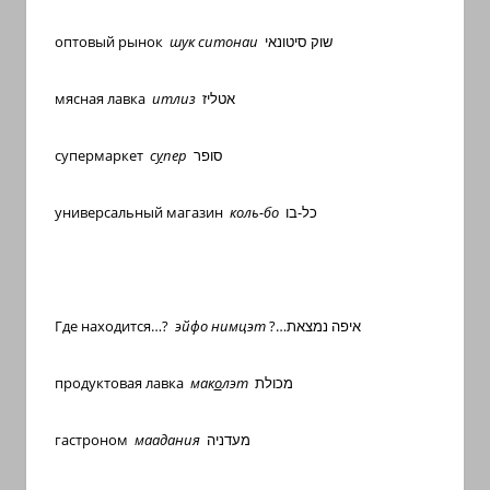
с
переводом
оптовый рынок
шук ситонаи
שוק סיטונאי
на
арабский
мясная лавка
итлиз
אטליז
и
иврит
супермаркет
с
у
пер
סופר
универсальный магазин
коль-бо
כל-בו
Где находится…?
эйфо нимцэт
?…איפה נמצאת
продуктовая лавка
мак
о
лэт
מכולת
гастроном
маадания
מעדניה