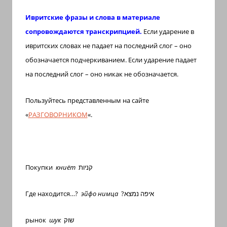
иврите
Ивритские фразы и слова в материале
и
сопровождаются транскрипцией.
Если ударение в
арамейском.
ивритских словах не падает на последний слог – оно
Поговорки
обозначается подчеркиванием.
Если ударение падает
и
пословицы
на последний слог – оно никак не обозначается.
с
транскрипцией
Пользуйтесь представленным на сайте
на
«
РАЗГОВОРНИКОМ
«.
арабском,
иврите
и
арамейском.
Покупки
книёт
קניות
Кулинарные
рецепты
Где находится…?
эйфо нимца
?איפה נמצא
и
новости
рынок
шук
שוק