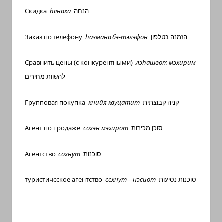
Скидка
h
анаха
הנחה
Заказ по телефону
h
азмана бэ-т
э
лэфон
הזמנה בטלפון
Сравнить цены (с конкурентными)
лэ
h
ашвот мэхирим
להשוות מחירים
Групповая покупка
книйя квуцатит
קניה קבוצתית
Агент по продаже
сохэн мэхирот
סוכן מכירות
Агентство
сохнут
סוכנות
туристическое
агентство
сохнут
—
нэсиот
סוכנות נסיעות