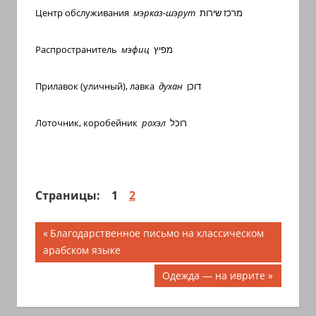
Центр обслуживания
мэрказ-шэрут
מרכז שירות
Распространитель
мэфиц
מפיץ
Прилавок (уличный), лавка
духан
דוכן
Лоточник, коробейник
рохэл
רוכל
Страницы:
1
2
Навигация
Предыдущая
Благодарственное письмо на классическом
запись;
арабском языке
по
Следующая
Одежда — на иврите
записям
запись: