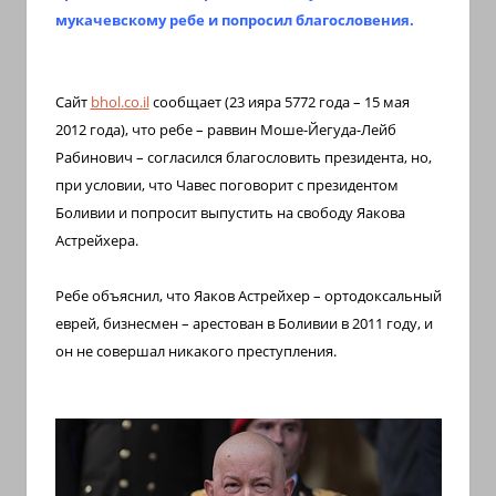
с
мукачевскому ребе и попросил благословения.
переводом
на
арабский
Сайт
bhol
.
co
.
il
сообщает (23 ияра 5772 года – 15 мая
и
2012 года), что ребе – раввин Моше-Йегуда-Лейб
иврит
Рабинович – согласился благословить президента, но,
при условии, что Чавес поговорит с президентом
Боливии и попросит выпустить на свободу Яакова
Астрейхера.
Ребе объяснил, что Яаков Астрейхер – ортодоксальный
еврей, бизнесмен – арестован в Боливии в 2011 году, и
он не совершал никакого преступления.