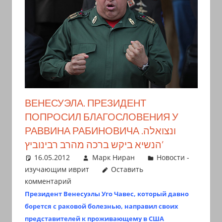
иврите
и
арамейском.
Поговорки
и
пословицы
с
транскрипцией
ВЕНЕСУЭЛА. ПРЕЗИДЕНТ
на
ПОПРОСИЛ БЛАГОСЛОВЕНИЯ У
арабском,
РАВВИНА РАБИНОВИЧА ונצואלה.
иврите
הנשיא ביקש ברכה מהרב רבינוביץ’
и
16.05.2012
Марк Ниран
Новости -
арамейском.
изучающим иврит
Оставить
Кулинарные
комментарий
рецепты
Президент Венесуэлы Уго Чавес, который давно
и
борется с раковой болезнью, направил своих
новости
представителей к проживающему в США