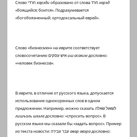
Слово
חרדי
харэди
образовано от слова
חרד
харэд
«боящийся; боится». Подразумевается
«богобоязненный; ортодоксальный еврей».
Слово «бизнесмен» на иврите соответствует
словосочетанию
איש עסקים
иш асаким
дословно:
«человек бизнесов».
В иврите, в отличие от русского языка, допускается
использование однокоренных слов в одном
предложении. Например, можно сказать
לשאול שאלה
лишъоль шээла
дословно: «спросить вопрос». В
русском языке мы сказали бы «задать вопрос». Пример
из текста новости:
עבר עבירה
авар авэра
дословно: