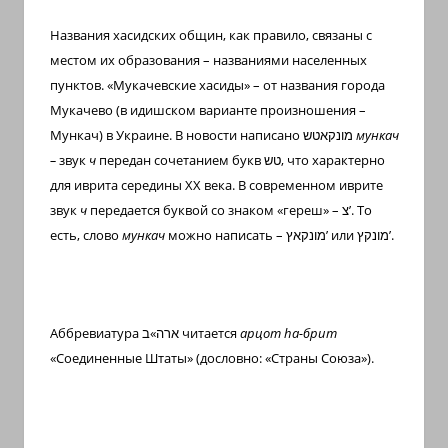
Названия хасидских общин, как правило, связаны с
местом их образования – названиями населенных
пунктов. «Мукачевские хасиды» – от названия города
Мукачево (в идишском варианте произношения –
Мункач) в Украине. В новости написано
מונקאטש
мункач
–
звук
ч
передан сочетанием букв
טש
, что характерно
для иврита середины
XX
века. В современном иврите
звук
ч
передается буквой со знаком «гереш» –
צ’
. То
есть, слово
мункач
можно написать –
מונקאץ’
или
מונקץ’
.
Аббревиатура
ארה»ב
читается
арцот
h
а-брит
«Соединенные Штаты» (дословно: «Страны Союза»).