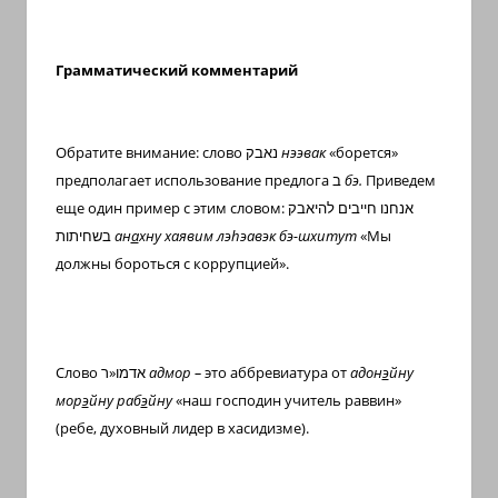
Грамматический комментарий
Обратите внимание: слово
נאבק
нээвак
«борется»
предполагает использование предлога
ב
бэ.
Приведем
еще один пример с этим словом:
אנחנו חייבים להיאבק
בשחיתות
ан
а
хну хаявим лэ
h
эавэк бэ-шхитут
«Мы
должны бороться с коррупцией».
Слово
ר
«
אדמו
адмор –
это аббревиатура от
адон
э
йну
мор
э
йну раб
э
йну
«наш господин учитель раввин»
(ребе, духовный лидер в хасидизме).