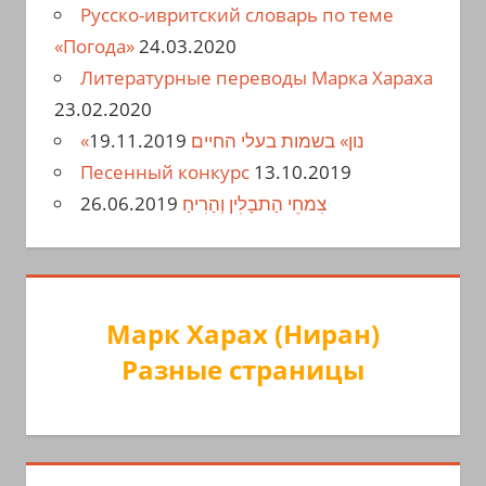
Русско-ивритский словарь по теме
«Погода»
24.03.2020
Литературные переводы Марка Хараха
23.02.2020
19.11.2019
«נון» בשמות בעלי החיים
Песенный конкурс
13.10.2019
26.06.2019
צִמחֵי הַתבָלִין וְהַרִיחַ
Марк Харах (Ниран)
Разные страницы