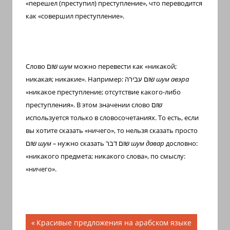
«перешел (преступил) преступление», что переводится
как «совершил преступление».
Слово
שום
шум
можно перевести как «никакой;
никакая; никакие». Например:
שום עבירה
шум авэра
«никакое преступление; отсутствие какого-либо
преступления». В этом значении слово
שום
используется только в словосочетаниях. То есть, если
вы хотите сказать «ничего», то нельзя сказать просто
שום
шум –
нужно сказать
שום דבר
шум давар
дословно:
«никакого предмета; никакого слова», по смыслу:
«ничего».
Навигация
Предыдущая
Красивые предложения на арабском языке