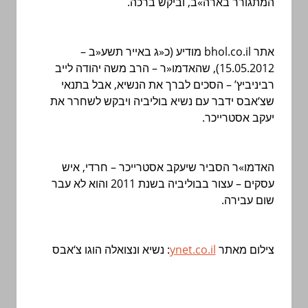
.
ברכה
וביקש
,
בארה»ב
המתגורר
–
ב
«
תשע
באייר
ג
«
כ
(
מודיע
bhol.co.il
אתר
– הרב משה יהודה לייב
ר
«
שהאדמו
15.05.2012),
בתנאי
אבל
,
הנשיא
את
לברך
רביניביץ’ – הסכים
את
לשחרר
ויבקש
בוליביה
נשיא
עם
ידבר
אבס
‘
שצ
יעקב
אסטרייכר.
האדמו»ר הסביר ש
יעקב
אסטרייכר
– חרדי, איש
עסקים – עצור
בבוליביה
בשנת 2011 והוא לא עבר
שום עבירה.
אבס
‘
צ
הוגו
ונצואלה
נשיא
:
ynet.co.il
מאתר
צילום