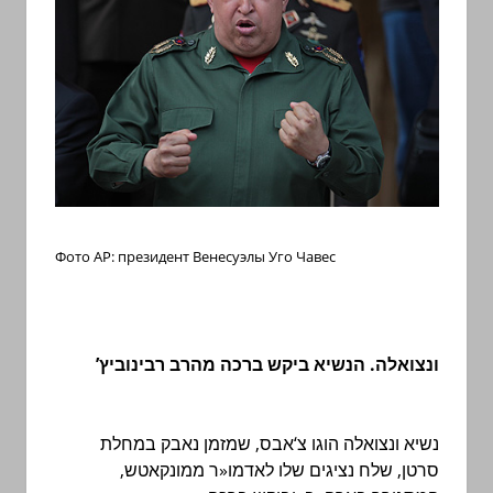
Фото AP
: президент Венесуэлы Уго Чавес
מהרב רבינוביץ’
ברכה
ביקש
הנשיא
.
ונצואלה
במחלת
שמזמן נאבק
,
אבס
‘
צ
הוגו
ונצואלה
נשיא
,
ממונקאטש
ר
«
לאדמו
שלו
נציגים
לח
ש
,
סרטן