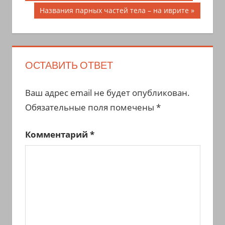
запись;
по
Следующая
Названия парных частей тела – на иврите
запись:
записям
ОСТАВИТЬ ОТВЕТ
Ваш адрес email не будет опубликован.
Обязательные поля помечены
*
Комментарий
*